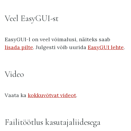
Veel EasyGUI-st
EasyGUI-l on veel võimalusi, näiteks saab
lisada pilte
. Julgesti võib uurida
EasyGUI lehte
.
Video
Vaata ka
kokkuvõtvat videot
.
Failitöötlus kasutajaliidesega