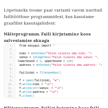
Lõpetuseks toome paar varianti varem uuritud
failitöötluse programmidest, kus kasutame
graafilist kasutajaliidest:
Näiteprogramm. Faili kirjutamine koos
salvestamise aknaga
from easygui import 
*
nimi = 
enterbox
(
"Palun sisesta oma nimi: "
)
vanus = 
integerbox
(
"Palun sisesta oma vanus: "
, 
lowerbound = 
1
, upperbound = 
120
)
aadress = 
enterbox
(
"Palun sisesta oma aadress: "
)
failinimi = 
filesavebox
()
f = 
open
(
failinimi, 
"w"
)
f.
write
(
nimi + 
"\n"
)
f.
write
(
str
(
vanus
)
 + 
"\n"
)
f.
write
(
aadress + 
"\n"
)
f.
close
()
Näiteprogramm. Failist lugemine koos faili