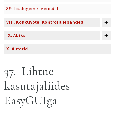
39.
Lisalugemine: erindid
VIII
. Kokkuvõte. Kontrollülesanded
IX
. Abiks
X
. Autorid
37
Lihtne
kasutajaliides
EasyGUIga