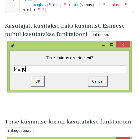
else
:
msgbox
(
"Tere, "
 + 
str
(
vanus
)
  + 
"-aastane "
 + 
nimi + 
"!"
)
Kasutajalt küsitakse kaks küsimust. Esimese
puhul kasutatakse funktsiooni
:
enterbox
Teise küsimuse korral kasutatakse funktsiooni
integerbox: