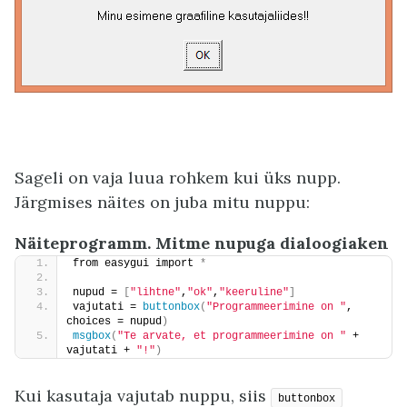
Sageli on vaja luua rohkem kui üks nupp.
Järgmises näites on juba mitu nuppu:
Näiteprogramm. Mitme nupuga dialoogiaken
from easygui import 
*
nupud = 
[
"lihtne"
,
"ok"
,
"keeruline"
]
vajutati = 
buttonbox
(
"Programmeerimine on "
, 
choices = nupud
)
msgbox
(
"Te arvate, et programmeerimine on "
 + 
vajutati + 
"!"
)
Kui kasutaja vajutab nuppu, siis
buttonbox