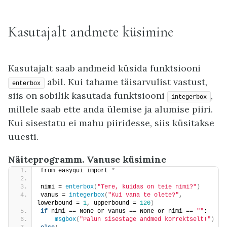
Kasutajalt andmete küsimine
Kasutajalt saab andmeid küsida funktsiooni
abil. Kui tahame täisarvulist vastust,
enterbox
siis on sobilik kasutada funktsiooni
,
integerbox
millele saab ette anda ülemise ja alumise piiri.
Kui sisestatu ei mahu piiridesse, siis küsitakse
uuesti.
Näiteprogramm. Vanuse küsimine
from easygui import 
*
nimi = 
enterbox
(
"Tere, kuidas on teie nimi?"
)
vanus = 
integerbox
(
"Kui vana te olete?"
, 
lowerbound = 
1
, upperbound = 
120
)
if
 nimi == None or vanus == None or nimi == 
""
:
msgbox
(
"Palun sisestage andmed korrektselt!"
)