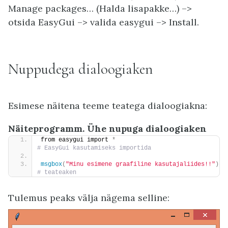
Manage packages… (Halda lisapakke…) –>
otsida EasyGui –> valida easygui –> Install.
Nuppudega dialoogiaken
Esimese näitena teeme teatega dialoogiakna:
Näiteprogramm. Ühe nupuga dialoogiaken
from easygui import 
*
# EasyGui kasutamiseks importida
msgbox
(
"Minu esimene graafiline kasutajaliides!!"
)
# teateaken
Tulemus peaks välja nägema selline: