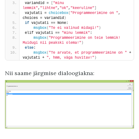
variandid = 
[
"minu 
lemmik"
,
"lihtne"
,
"ok"
,
"keeruline"
]
vajutati = 
choicebox
(
"Programmeerimine on "
, 
choices = variandid
)
if
 vajutati == None:
msgbox
(
"Te ei valinud midagi!"
)
elif vajutati == 
"minu lemmik"
:
msgbox
(
"Programmeerimine on teie lemmik! 
Muidugi nii peakski olema!"
)
else
:
msgbox
(
"Te arvate, et programmeerimine on "
 + 
vajutati + 
", hmm, väga huvitav!"
)
Nii saame järgmise dialoogiakna: