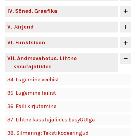
IV
. Sõned. Graafika
V
. Järjend
VI
. Funktsioon
VII
. Andmevahetus. Lihtne
kasutajaliides
34.
Lugemine veebist
35.
Lugemine failist
36.
Faili kirjutamine
37.
Lihtne kasutajaliides EasyGUIga
38.
Silmaring: Tekstikodeeringud