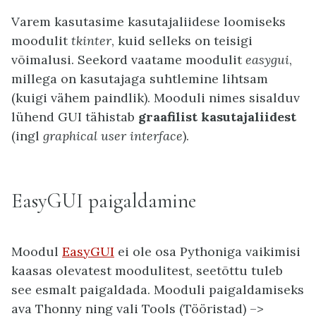
Varem kasutasime kasutajaliidese loomiseks
moodulit
tkinter
, kuid selleks on teisigi
võimalusi. Seekord vaatame moodulit
easygui
,
millega on kasutajaga suhtlemine lihtsam
(kuigi vähem paindlik). Mooduli nimes sisalduv
lühend GUI tähistab
graafilist kasutajaliidest
(ingl
graphical user interface
).
EasyGUI paigaldamine
Moodul
EasyGUI
ei ole osa Pythoniga vaikimisi
kaasas olevatest moodulitest, seetõttu tuleb
see esmalt paigaldada. Mooduli paigaldamiseks
ava Thonny ning vali Tools (Tööristad) –>