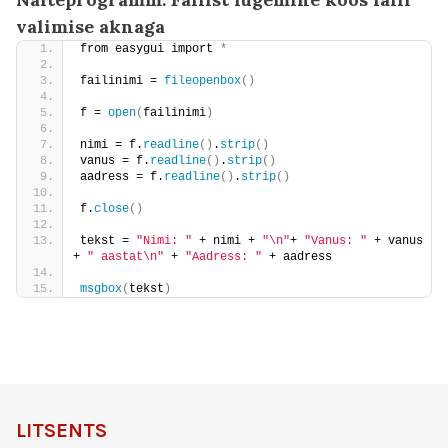
valimise aknaga
from easygui import 
*
failinimi = 
fileopenbox
()
f = 
open
(
failinimi
)
nimi = f.
readline
()
.
strip
()
vanus = f.
readline
()
.
strip
()
aadress = f.
readline
()
.
strip
()
f.
close
()
tekst = 
"Nimi: "
 + nimi + 
"\n"
+ 
"Vanus: "
 + vanus 
+ 
" aastat\n"
 + 
"Aadress: "
 + aadress
msgbox
(
tekst
)
LITSENTS