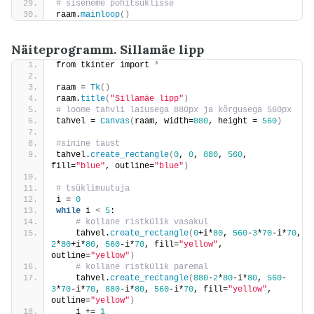
# siseneme põhitsüklisse
raam.
mainloop
()
Näiteprogramm. Sillamäe lipp
from tkinter import 
*
raam = 
Tk
()
raam.
title
(
"Sillamäe lipp"
)
# loome tahvli laiusega 880px ja kõrgusega 560px
tahvel = 
Canvas
(
raam, width=
880
, height = 
560
)
#sinine taust
tahvel.
create_rectangle
(
0
, 
0
, 
880
, 
560
, 
fill=
"blue"
, outline=
"blue"
)
# tsüklimuutuja
i = 
0
while
 i 
<
5
:
 # kollane ristkülik vasakul
    tahvel.
create_rectangle
(
0
+i*
80
, 
560
-
3
*
70
-i*
70
, 
2
*
80
+i*
80
, 
560
-i*
70
, fill=
"yellow"
, 
outline=
"yellow"
)
 # kollane ristkülik paremal
    tahvel.
create_rectangle
(
880
-
2
*
80
-i*
80
, 
560
-
3
*
70
-i*
70
, 
880
-i*
80
, 
560
-i*
70
, fill=
"yellow"
, 
outline=
"yellow"
)
    i += 
1