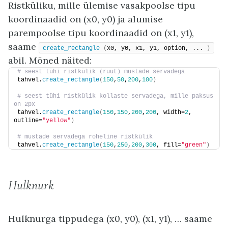
Ristküliku, mille ülemise vasakpoolse tipu
koordinaadid on (x0, y0) ja alumise
parempoolse tipu koordinaadid on (x1, y1),
saame
create_rectangle
(
x0, y0, x1, y1, option, ... 
)
abil. Mõned näited:
# seest tühi ristkülik (ruut) mustade servadega
tahvel.
create_rectangle
(
150
,
50
,
200
,
100
)
# seest tühi ristkülik kollaste servadega, mille paksus 
on 2px
tahvel.
create_rectangle
(
150
,
150
,
200
,
200
, width=
2
, 
outline=
"yellow"
)
# mustade servadega roheline ristkülik
tahvel.
create_rectangle
(
150
,
250
,
200
,
300
, fill=
"green"
)
Hulknurk
Hulknurga tippudega (x0, y0), (x1, y1), … saame