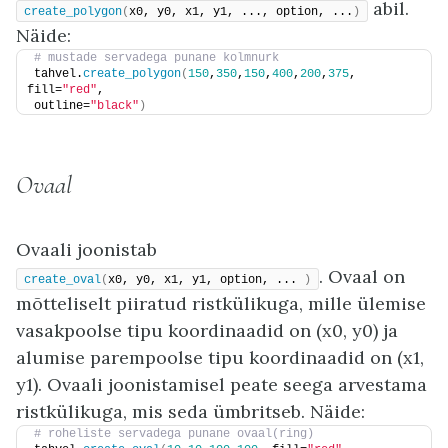
abil.
create_polygon
(
x0, y0, x1, y1, ..., option, ...
)
Näide:
# mustade servadega punane kolmnurk
tahvel.
create_polygon
(
150
,
350
,
150
,
400
,
200
,
375
, 
fill=
"red"
,
outline=
"black"
)
Ovaal
Ovaali joonistab
. Ovaal on
create_oval
(
x0, y0, x1, y1, option, ... 
)
mõtteliselt piiratud ristkülikuga, mille ülemise
vasakpoolse tipu koordinaadid on (x0, y0) ja
alumise parempoolse tipu koordinaadid on (x1,
y1). Ovaali joonistamisel peate seega arvestama
ristkülikuga, mis seda ümbritseb. Näide:
# roheliste servadega punane ovaal(ring)