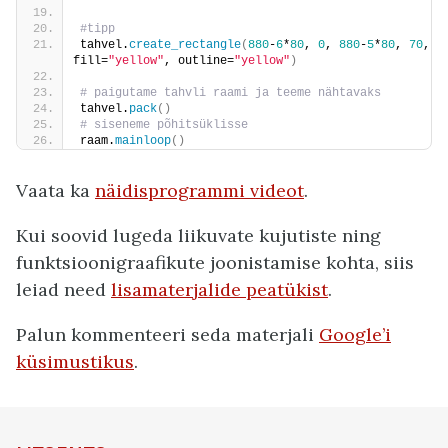
#tipp
tahvel.
create_rectangle
(
880
-
6
*
80
, 
0
, 
880
-
5
*
80
, 
70
, 
fill=
"yellow"
, outline=
"yellow"
)
# paigutame tahvli raami ja teeme nähtavaks
tahvel.
pack
()
# siseneme põhitsüklisse
raam.
mainloop
()
Vaata ka
näidisprogrammi videot
.
Kui soovid lugeda liikuvate kujutiste ning
funktsioonigraafikute joonistamise kohta, siis
leiad need
lisamaterjalide peatükist
.
Palun kommenteeri seda materjali
Google’i
küsimustikus
.