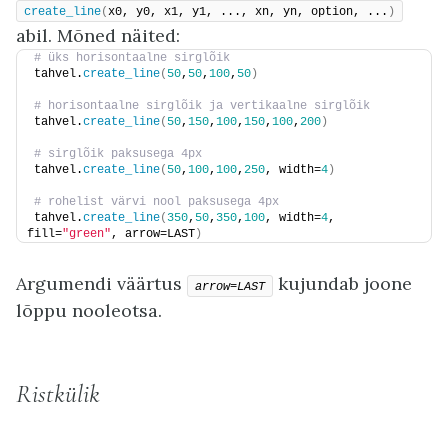
create_line
(
x0, y0, x1, y1, ..., xn, yn, option, ...
)
abil. Mõned näited:
# üks horisontaalne sirglõik
tahvel.
create_line
(
50
,
50
,
100
,
50
)
# horisontaalne sirglõik ja vertikaalne sirglõik
tahvel.
create_line
(
50
,
150
,
100
,
150
,
100
,
200
)
# sirglõik paksusega 4px
tahvel.
create_line
(
50
,
100
,
100
,
250
, width=
4
)
# rohelist värvi nool paksusega 4px
tahvel.
create_line
(
350
,
50
,
350
,
100
, width=
4
, 
fill=
"green"
, arrow=LAST
)
Argumendi väärtus
kujundab joone
arrow=LAST
lõppu nooleotsa.
Ristkülik