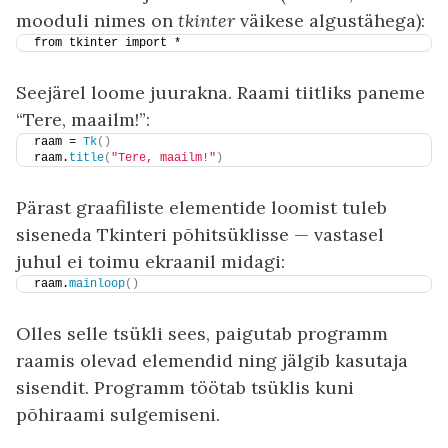
mooduli nimes on
tkinter
väikese algustähega):
from tkinter import *
Seejärel loome juurakna. Raami tiitliks paneme
“Tere, maailm!”:
raam = 
Tk
()
raam.
title
(
"Tere, maailm!"
)
Pärast graafiliste elementide loomist tuleb
siseneda Tkinteri põhitsüklisse — vastasel
juhul ei toimu ekraanil midagi:
raam.
mainloop
()
Olles selle tsükli sees, paigutab programm
raamis olevad elemendid ning jälgib kasutaja
sisendit. Programm töötab tsüklis kuni
põhiraami sulgemiseni.