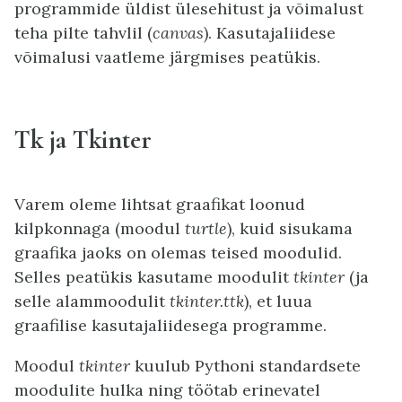
programmide üldist ülesehitust ja võimalust
teha pilte tahvlil (
canvas
). Kasutajaliidese
võimalusi vaatleme järgmises peatükis.
Tk ja Tkinter
Varem oleme lihtsat graafikat loonud
kilpkonnaga (moodul
turtle
), kuid sisukama
graafika jaoks on olemas teised moodulid.
Selles peatükis kasutame moodulit
tkinter
(ja
selle alammoodulit
tkinter.ttk
), et luua
graafilise kasutajaliidesega programme.
Moodul
tkinter
kuulub Pythoni standardsete
moodulite hulka ning töötab erinevatel