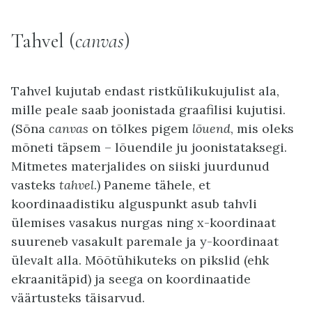
Tahvel (
canvas
)
Tahvel kujutab endast ristkülikukujulist ala,
mille peale saab joonistada graafilisi kujutisi.
(Sõna
canvas
on tõlkes pigem
lõuend
, mis oleks
mõneti täpsem – lõuendile ju joonistataksegi.
Mitmetes materjalides on siiski juurdunud
vasteks
tahvel
.) Paneme tähele, et
koordinaadistiku alguspunkt asub tahvli
ülemises vasakus nurgas ning x-koordinaat
suureneb vasakult paremale ja y-koordinaat
ülevalt alla. Mõõtühikuteks on pikslid (ehk
ekraanitäpid) ja seega on koordinaatide
väärtusteks täisarvud.