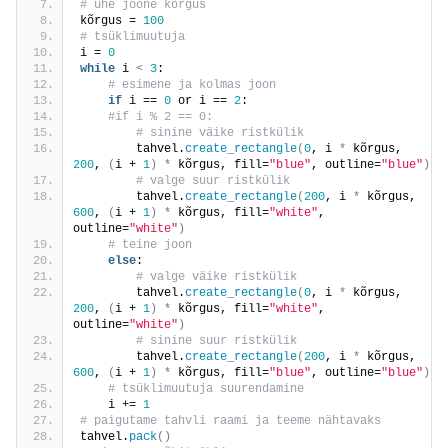
# ühe joone kõrgus
kõrgus = 
100
# tsüklimuutuja
i = 
0
while
 i 
<
3
:
 # esimene ja kolmas joon
if
 i == 
0
 or i == 
2
:
 #if i % 2 == 0:
 # sinine väike ristkülik
        tahvel.
create_rectangle
(
0
, i 
*
 kõrgus, 
200
, 
(
i + 
1
)
*
 kõrgus, fill=
"blue"
, outline=
"blue"
)
 # valge suur ristkülik
        tahvel.
create_rectangle
(
200
, i 
*
 kõrgus, 
600
, 
(
i + 
1
)
*
 kõrgus, fill=
"white"
, 
outline=
"white"
)
 # teine joon
else
:
 # valge väike ristkülik
        tahvel.
create_rectangle
(
0
, i 
*
 kõrgus, 
200
, 
(
i + 
1
)
*
 kõrgus, fill=
"white"
, 
outline=
"white"
)
 # sinine suur ristkülik
        tahvel.
create_rectangle
(
200
, i 
*
 kõrgus, 
600
, 
(
i + 
1
)
*
 kõrgus, fill=
"blue"
, outline=
"blue"
)
 # tsüklimuutuja suurendamine
    i += 
1
# paigutame tahvli raami ja teeme nähtavaks
tahvel.
pack
()