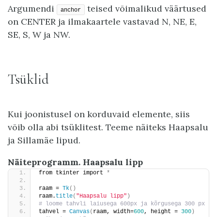
Argumendi
teised võimalikud väärtused
anchor
on CENTER ja ilmakaartele vastavad N, NE, E,
SE, S, W ja NW.
Tsüklid
Kui joonistusel on korduvaid elemente, siis
võib olla abi tsüklitest. Teeme näiteks Haapsalu
ja Sillamäe lipud.
Näiteprogramm. Haapsalu lipp
from tkinter import 
*
raam = 
Tk
()
raam.
title
(
"Haapsalu lipp"
)
# loome tahvli laiusega 600px ja kõrgusega 300 px
tahvel = 
Canvas
(
raam, width=
600
, height = 
300
)