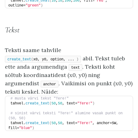
tahvel.
create_oval
(
10
,
10
,
100
,
100
, fill=
"red"
, 
outline=
"green"
)
Tekst
Teksti saame tahvlile
abil. Tekst tuleb
create_text
(
x0, y0, option, ... 
)
ette anda argumendiga
. Teksti koht
text
sõltub koordinaatidest (x0, y0) ning
argumendist
. Vaikimisi on punkt (x0, y0)
anchor
teksti keskel. Näide:
# musta värvi tekst "Tere!"
tahvel.
create_text
(
50
,
50
, text=
"Tere!"
)
# sinist värvi teksti "Tere!" alumine vasak punkt on 
(50, 50)
tahvel.
create_text
(
50
,
50
, text=
"Tere!"
, anchor=SW, 
fill=
"blue"
)