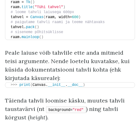
raam = 
Tk
()
raam.
title
(
"Tühi tahvel"
)
# loome tahvli laiusega 600px
tahvel = 
Canvas
(
raam, width=
600
)
# paigutame tahvli raami ja teeme nähtavaks
tahvel.
pack
()
# siseneme põhitsüklisse
raam.
mainloop
()
Peale laiuse võib tahvlile ette anda mitmeid
teisi argumente. Nende loetelu kuvatakse, kui
küsida dokumentatsiooni tahvli kohta (ehk
kirjutada käsureale):
>>>
print
(
Canvas.
__init__
.
__doc__
)
Täienda tahvli loomise käsku, muutes tahvli
taustavärvi (nt
) ning tahvli
background=
"red"
kõrgust (
height
).