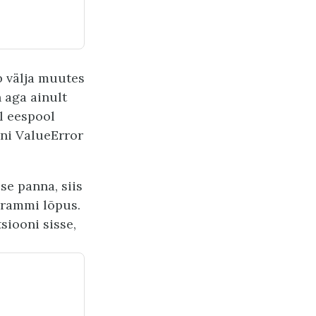
b välja muutes
n aga ainult
il eespool
nni ValueError
se panna, siis
grammi lõpus.
siooni sisse,