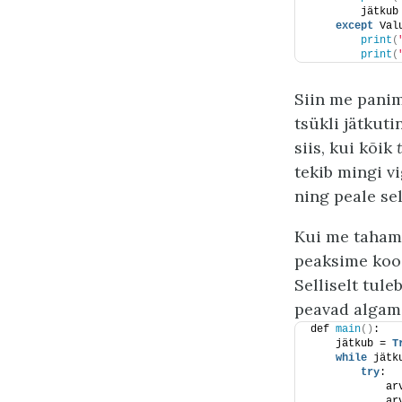
        jätkub
except
 Val
print
(
print
(
Siin me panim
tsükli jätkut
siis, kui kõik
tekib mingi v
ning peale sel
Kui me tahame
peaksime ko
Selliselt tule
peavad algam
def 
main
()
:
    jätkub = 
T
while
 jätk
try
:
            ar
            ar