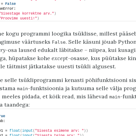
 = 
False
ueError:
"Sisestage korrektne arv."
)
"Proovime uuesti!"
)
e kogu programmi loogika tsüklisse, millest pääse
ingimuse väärtuseks
. Selle käsuni jõuab Pytho
False
try
-osa laused edukalt läbitakse – niipea, kui kusag
iga, hüpatakse kohe
except
-osasse, kus püütakse ki
le täitmist jätkatakse uuesti tsükli algusest.
 selle tsükliprogrammi kenasti põhifunktsiooni sis
ostama
-funktsioonia ja kutsuma selle välja pro
main
b meeles pidada, et kõik read, mis lähevad
-funkt
main
a taandega:
rue
ub:
v1 = 
float
(
input
(
"Sisesta esimene arv: "
))
v2 = 
float
(
input
(
"Sisesta teine arv: "
))