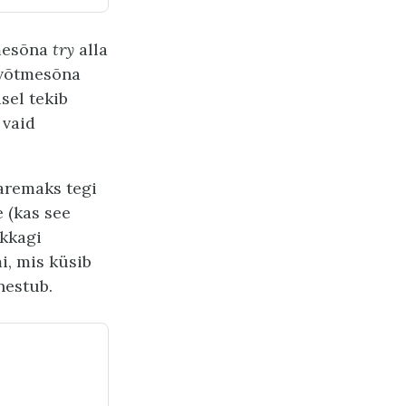
tmesõna
try
alla
g võtmesõna
sel tekib
 vaid
aremaks tegi
 (kas see
ikkagi
, mis küsib
nestub.