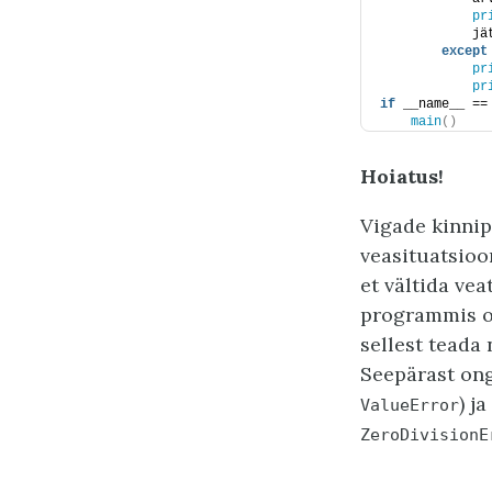
pr
            jä
except
pr
pr
if
 __name__ ==
main
()
Hoiatus!
Vigade kinnip
veasituatsioon
et vältida vea
programmis on
sellest teada
Seepärast ong
) j
ValueError
ZeroDivisionE