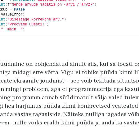
int
(
f
"Nende arvude jagatis on {arv1 / arv2}"
)
tkub = 
False
 ValueError:
int
(
"Sisestage korrektne arv."
)
int
(
"Proovime uuesti!"
)
 
"__main__"
:
üüdmine on põhjendatud ainult siis, kui sa tõesti o
iga midagi ette võtta. Vigu ei tohiks püüda kinni lih
teate ekraanile jõudmist – see võib tekitada situatsi
 mingi probleem, aga ei programmeerija ega kasuta
 ning programm annab süüdimatult välja valed tule
i hea harjumus püüda kinni konkreetsed veateated 
a anda vastav tagasiside. Näiteks nulliga jagades või
, mille võiks eraldi kinni püüda ja anda ka vasta
rror