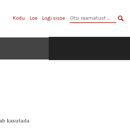
Otsi
Kodu
Loe
Logi sisse
raamatust:
OTS
aab kasutada