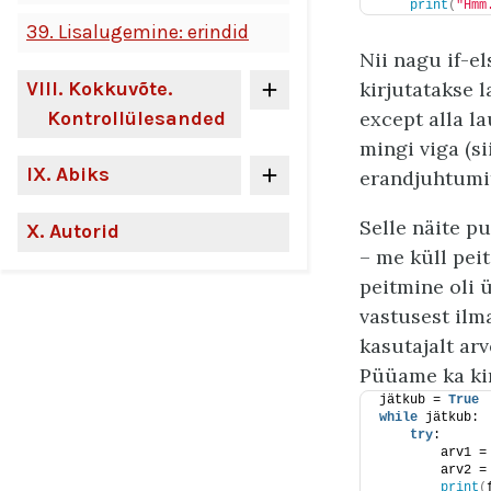
print
(
"Hmm
39.
Lisalugemine: erindid
Nii nagu if-e
VIII
. Kokkuvõte.
kirjutatakse 
Kontrollülesanded
except alla la
mingi viga (s
IX
. Abiks
erandjuhtumit
Selle näite p
X
. Autorid
– me küll pei
peitmine oli ü
vastusest il
kasutajalt ar
Püüame ka ki
jätkub = 
True
while
 jätkub:
try
:
        arv1 =
        arv2 =
print
(