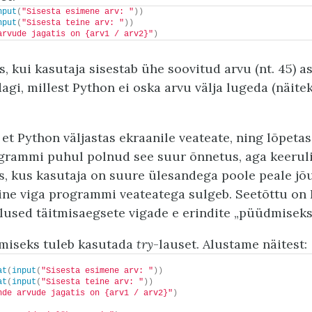
nput
(
"Sisesta esimene arv: "
))
nput
(
"Sisesta teine arv: "
))
arvude jagatis on {arv1 / arv2}"
)
s, kui kasutaja sisestab ühe soovitud arvu (nt. 45) 
gi, millest Python ei oska arvu välja lugeda (näitek
, et Python väljastas ekraanile veateate, ning lõpet
ogrammi puhul polnud see suur õnnetus, aga keerul
, kus kasutaja on suure ülesandega poole peale jõ
line viga programmi veateatega sulgeb. Seetõttu on
used täitmisaegsete vigade e erindite „püüdmiseks
miseks tuleb kasutada
try
-lauset. Alustame näitest:
at
(
input
(
"Sisesta esimene arv: "
))
at
(
input
(
"Sisesta teine arv: "
))
nde arvude jagatis on {arv1 / arv2}"
)