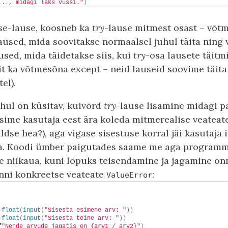
..., midagi läks vussi."
)
lse-lause, koosneb ka
try
-lause mitmest osast – võ
laused, mida soovitakse normaalsel juhul täita nin
used, mida täidetakse siis, kui
try
-osa lausete täitmi
iit ka võtmesõna except – neid lauseid soovime täita
el).
uhul on küsitav, kuivõrd
try
-lause lisamine midagi p
tsime kasutaja eest ära koleda mitmerealise veateate
ldse hea?), aga vigase sisestuse korral jäi kasutaja 
ma. Koodi ümber paigutades saame me aga programmi
ve niikaua, kuni lõpuks teisendamine ja jagamine õn
nni konkreetse veateate
:
ValueError
 
float
(
input
(
"Sisesta esimene arv: "
))
 
float
(
input
(
"Sisesta teine arv: "
))
f
"Nende arvude jagatis on {arv1 / arv2}"
)