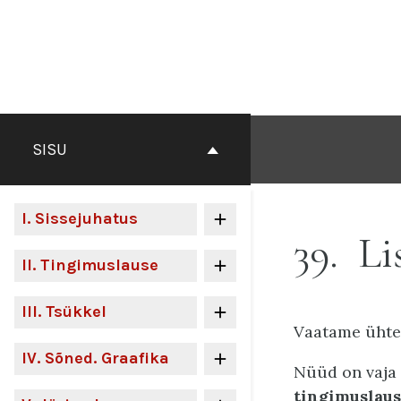
Otse
sisu
juurde
SISU
I
. Sissejuhatus
39
Li
II
. Tingimuslause
III
. Tsükkel
Vaatame ühte 
IV
. Sõned. Graafika
Nüüd on vaja 
tingimuslaus