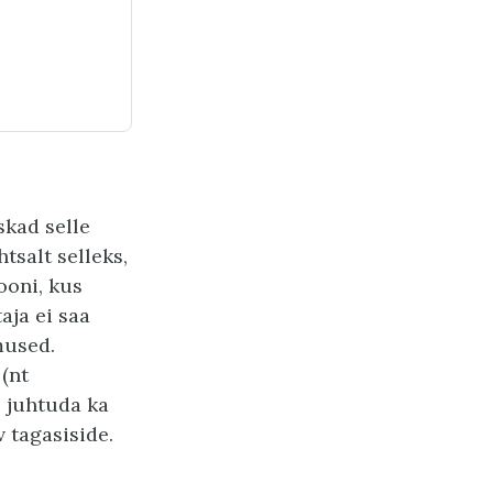
skad selle
tsalt selleks,
ooni, kus
ja ei saa
mused.
(nt
b juhtuda ka
v tagasiside.