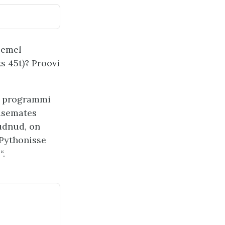
asemel
s 45t)? Proovi
as programmi
isemates
udnud, on
 Pythonisse
“.