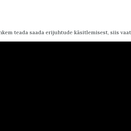
hkem teada saada erijuhtude käsitlemisest, siis vaat