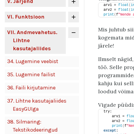
V
. Järjend
arv1 = 
float
(
i
arv2 = 
float
(
i
print
(
f
"Nende 
VI
. Funktsioon
Mis juhtub sii
VII
. Andmevahetus.
kogemata mida
Lihtne
järele!
kasutajaliides
Ilmselt nägid
34.
Lugemine veebist
töö. Selle pr
35.
Lugemine failist
programmides
kahju kui sel
36.
Faili kirjutamine
loodud võimal
37.
Lihtne kasutajaliides
Vigade püüdi
EasyGUIga
try:
    arv1 = 
flo
38.
Silmaring:
    arv2 = 
flo
print
(
f
"Ne
Tekstikodeeringud
except
: