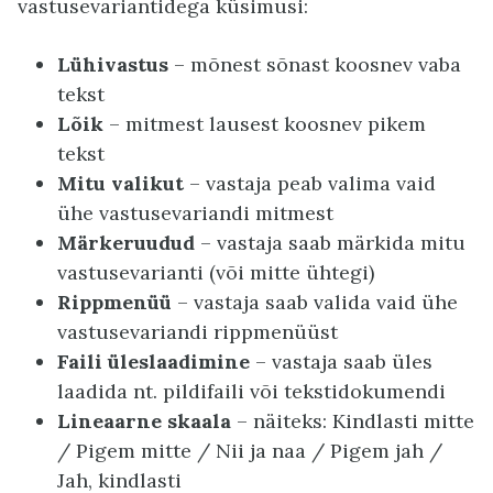
vastusevariantidega küsimusi:
Lühivastus
– mõnest sõnast koosnev vaba
tekst
Lõik
– mitmest lausest koosnev pikem
tekst
Mitu valikut
– vastaja peab valima vaid
ühe vastusevariandi mitmest
Märkeruudud
– vastaja saab märkida mitu
vastusevarianti (või mitte ühtegi)
Rippmenüü
– vastaja saab valida vaid ühe
vastusevariandi rippmenüüst
Faili üleslaadimine
– vastaja saab üles
laadida nt. pildifaili või tekstidokumendi
Lineaarne skaala
– näiteks: Kindlasti mitte
/ Pigem mitte / Nii ja naa / Pigem jah /
Jah, kindlasti