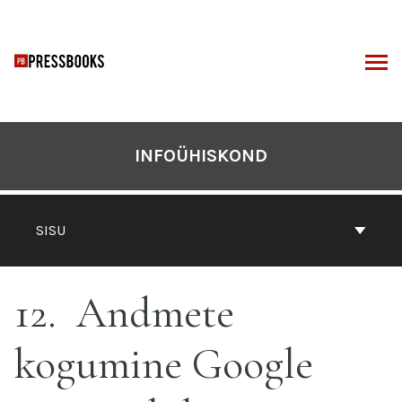
Otse
sisu
juurde
I
INFOÜHISKOND
SISU
12
Andmete
kogumine Google