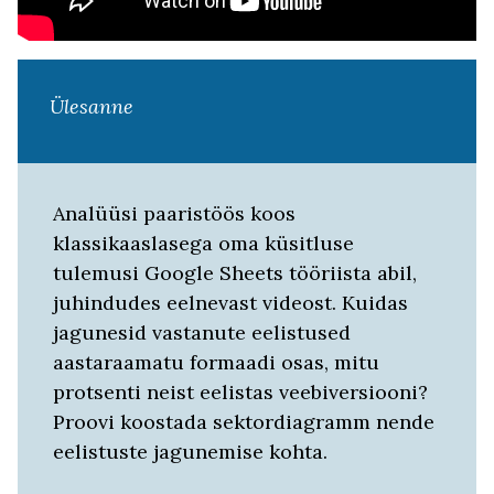
Ülesanne
Analüüsi paaristöös koos
klassikaaslasega oma küsitluse
tulemusi Google Sheets tööriista abil,
juhindudes eelnevast videost. Kuidas
jagunesid vastanute eelistused
aastaraamatu formaadi osas, mitu
protsenti neist eelistas veebiversiooni?
Proovi koostada sektordiagramm nende
eelistuste jagunemise kohta.