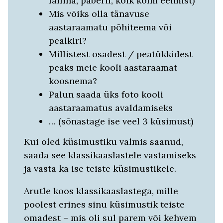
failina, paberil, kõik kolm eelmist)
Mis võiks olla tänavuse
aastaraamatu põhiteema või
pealkiri?
Millistest osadest / peatükkidest
peaks meie kooli aastaraamat
koosnema?
Palun saada üks foto kooli
aastaraamatus avaldamiseks
… (sõnastage ise veel 3 küsimust)
Kui oled küsimustiku valmis saanud,
saada see klassikaaslastele vastamiseks
ja vasta ka ise teiste küsimustikele.
Arutle koos klassikaaslastega, mille
poolest erines sinu küsimustik teiste
omadest – mis oli sul parem või kehvem