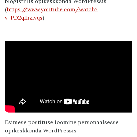
blogistiilis õpikeskkonda WordPressis
(
https://www.youtube.com/watch?
v=PD2qIhzivqs
)
Esimese postituse loomine personaalsesse
õpikeskkonda WordPressis