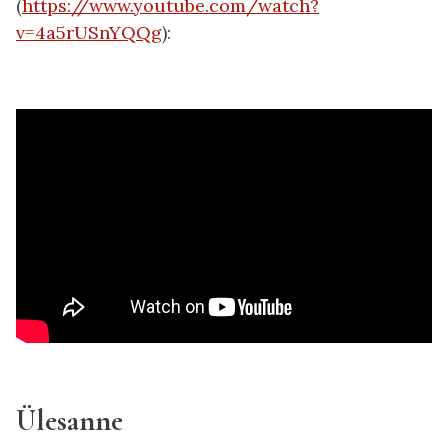
(
https://www.youtube.com/watch?
v=4a5rUSnYQQg
):
Ülesanne