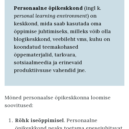
Personaalne õpikeskkond
(ingl k.
personal learning environment
) on
keskkond, mida saab kasutada oma
õppimise juhtimiseks, milleks võib olla
blogikeskkond, veebileht vms, kuhu on
koondatud teemakohased
õppematerjalid, tarkvara,
sotsiaalmeedia ja erinevaid
produktiivsuse vahendid jne.
Mõned personaalse õpikeskkonna loomise
soovitused:
Rõhk iseõppimisel
. Personaalne
õpikeskkond peaks toetama enesejuhitavat