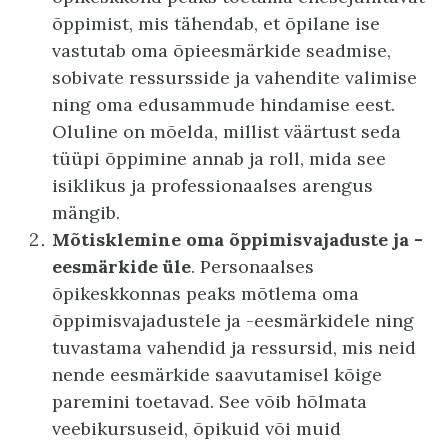
õppimist, mis tähendab, et õpilane ise
vastutab oma õpieesmärkide seadmise,
sobivate ressursside ja vahendite valimise
ning oma edusammude hindamise eest.
Oluline on mõelda, millist väärtust seda
tüüpi õppimine annab ja roll, mida see
isiklikus ja professionaalses arengus
mängib.
Mõtisklemine oma õppimisvajaduste ja -
eesmärkide üle
. Personaalses
õpikeskkonnas peaks mõtlema oma
õppimisvajadustele ja -eesmärkidele ning
tuvastama vahendid ja ressursid, mis neid
nende eesmärkide saavutamisel kõige
paremini toetavad. See võib hõlmata
veebikursuseid, õpikuid või muid