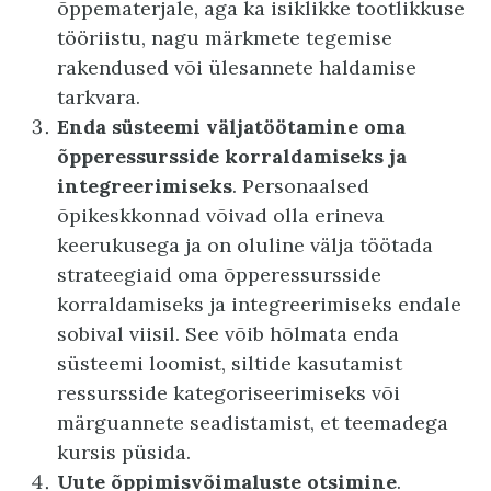
õppematerjale, aga ka isiklikke tootlikkuse
tööriistu, nagu märkmete tegemise
rakendused või ülesannete haldamise
tarkvara.
Enda süsteemi väljatöötamine oma
õpperessursside korraldamiseks ja
integreerimiseks
. Personaalsed
õpikeskkonnad võivad olla erineva
keerukusega ja on oluline välja töötada
strateegiaid oma õpperessursside
korraldamiseks ja integreerimiseks endale
sobival viisil. See võib hõlmata enda
süsteemi loomist, siltide kasutamist
ressursside kategoriseerimiseks või
märguannete seadistamist, et teemadega
kursis püsida.
Uute õppimisvõimaluste otsimine
.