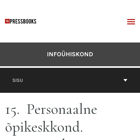
Otse
sisu
juurde
I
INFOÜHISKOND
SISU
15
Personaalne
õpikeskkond.