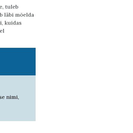
, tuleb
b läbi mõelda
i, kuidas
el
se nimi,