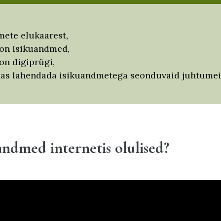
ete elukaarest,
on isikuandmed,
on digiprügi,
as lahendada isikuandmetega seonduvaid juhtumei
ndmed internetis olulised?