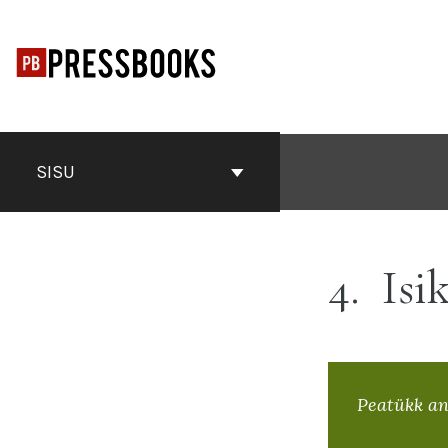
Otse
sisu
juurde
SISU
4
Isi
Peatükk an