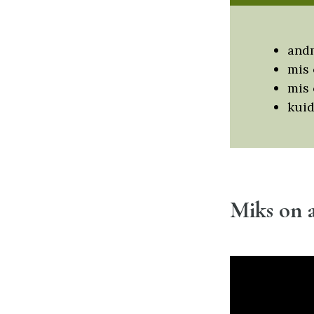
andm
mis 
mis 
kuid
Miks on a