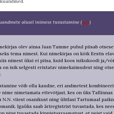
isikuandmed.
kuandmete alusel inimese tuvastamine (
AKI
)
mekirjas olev ainsa Jaan Tamme puhul piisab otsese
seks tema nimest. Kui nimekirjas on kõik Eestis ela
is nimest üksi ei piisa, kuid koos isikukoodi ja/võ
 on isik selgesti eristatav nimekaimudest ning otse
.
astamine võib olla kaudne, eri andmetest kombineeri
e nime nimetamata ettevõtjast, kes on üks Tallinnas
 N.N. viiest osanikust ning ühtlasi Tartumaal paik
manik. Igaüks saab äriregistrist tuvastada, kes need
on ning tuvastada kinnistusraamatust, et neist vaid