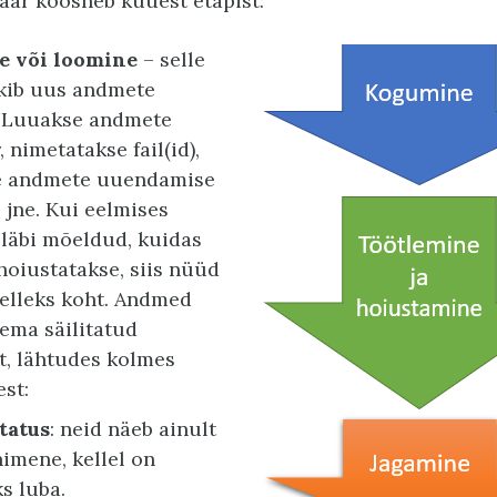
ar koosneb kuuest etapist:
 või loomine
– selle
kib uus andmete
 Luuakse andmete
 nimetatakse fail(id),
se andmete uuendamise
 jne. Kui eelmises
 läbi mõeldud, kuidas
oiustatakse, siis nüüd
elleks koht. Andmed
ema säilitatud
lt, lähtudes kolmes
st:
tatus
: neid näeb ainult
nimene, kellel on
ks luba.