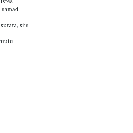
istes
d samad
sutata, siis
kuulu