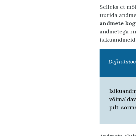
Selleks et mõ
uurida andmet
andmete kog
andmetega rin
isikuandmeid,
Definitsio
Isikuandm
võimaldava
pilt, sõrm