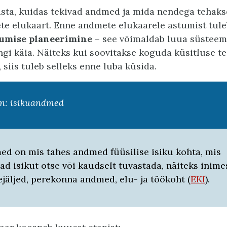
ista, kuidas tekivad andmed ja mida nendega tehakse
e elukaart. Enne andmete elukaarele astumist tule
umise planeerimine
– see võimaldab luua süsteem
gi käia. Näiteks kui soovitakse koguda küsitluse te
 siis tuleb selleks enne luba küsida.
on: isikuandmed
ed on mis tahes andmed füüsilise isiku kohta, mis
d isikut otse või kaudselt tuvastada, näiteks inime
ejäljed, perekonna andmed, elu- ja töökoht (
EKI
).