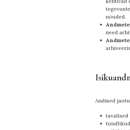
kehtivad 
tegevuste
nõuded.
Andmete
need arhi
Andmete
arhiveeri
Isikuand
Andmed jaotu
tavalised
tundliku