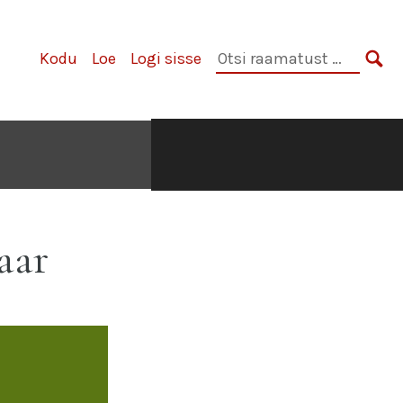
Otsi
Kodu
Loe
Logi sisse
raamatust:
OTS
aar