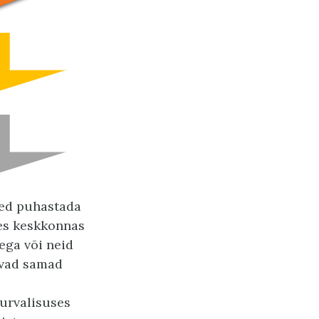
med puhastada
es keskkonnas
ega või neid
ivad samad
Turvalisuses