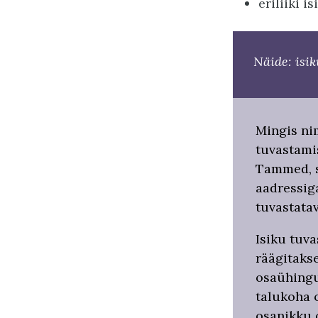
eriliiki 
Näide: isi
Mingis ni
tuvastami
Tammed, si
aadressiga
tuvastatav
Isiku tuv
räägitaks
osaühingu
talukoha o
osanikku 