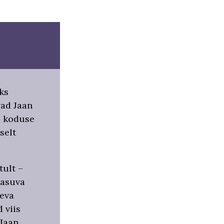
ks
vad Jaan
i koduse
selt
tult –
 asuva
neva
 viis
 Jaan