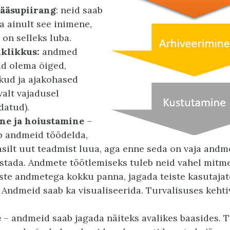
pääsupiirang
: neid saab
 ainult see inimene,
l on selleks luba.
iklikkus:
andmed
d olema õiged,
ikud ja ajakohased
valt vajadusel
atud).
ne ja hoiustamine
–
b andmeid töödelda,
silt uut teadmist luua, aga enne seda on vaja and
stada. Andmete töötlemiseks tuleb neid vahel mitm
iste andmetega kokku panna, jagada teiste kasutajat
 Andmeid saab ka visualiseerida. Turvalisuses keht
e
– andmeid saab jagada näiteks avalikes baasides. 