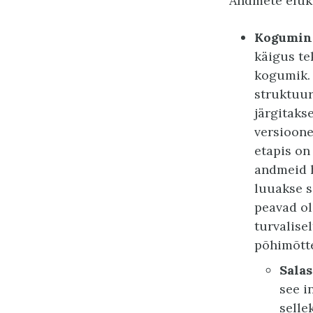
Andmete eluka
Kogumine
käigus te
kogumik.
struktuur,
järgitak
versioone
etapis on
andmeid h
luuakse s
peavad ol
turvalise
põhimõtte
Salas
see i
selle