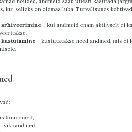
samad nõuded, andmeid saab uuesti kasutada järgm
s, kui selleks on olemas luba. Turvalisuses kehtiva
 arhiveerimine
– kui andmeid enam aktiivselt ei ka
veeritakse.
 kustutamine
– kustutatakse need andmed, mis ei 
misele.
med
vad:
 isikuandmed,
d isikuandmed,