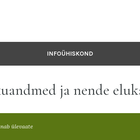
INFOÜHISKOND
kuandmed ja nende eluk
nab ülevaate