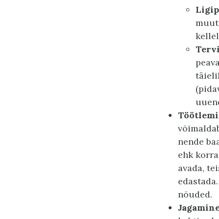
Ligi
muuta
kelle
Terv
peava
täiel
(pida
uuend
Töötlemi
võimalda
nende baa
ehk korra
avada, te
edastada.
nõuded.
Jagamin