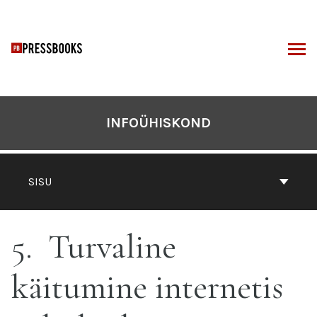
Otse
sisu
juurde
I
INFOÜHISKOND
SISU
5
Turvaline
käitumine internetis