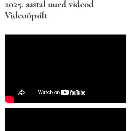
2025. aastal uued videod
Videoõpsilt