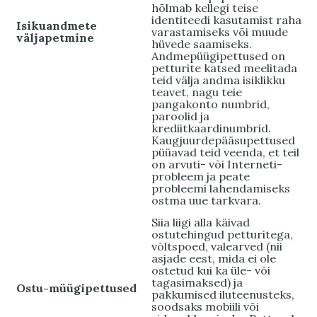
hõlmab kellegi teise
identiteedi kasutamist raha
Isikuandmete
varastamiseks või muude
väljapetmine
hüvede saamiseks.
Andmepüügipettused on
petturite katsed meelitada
teid välja andma isiklikku
teavet, nagu teie
pangakonto numbrid,
paroolid ja
krediitkaardinumbrid.
Kaugjuurdepääsupettused
püüavad teid veenda, et teil
on arvuti- või Interneti-
probleem ja peate
probleemi lahendamiseks
ostma uue tarkvara.
Siia liigi alla käivad
ostutehingud petturitega,
võltspoed, valearved (nii
asjade eest, mida ei ole
ostetud kui ka üle- või
tagasimaksed) ja
Ostu-müügipettused
pakkumised iluteenusteks,
soodsaks mobiili või