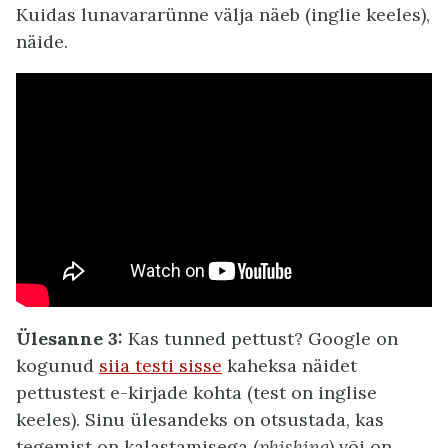
Kuidas lunavararünne välja näeb (inglie keeles),
näide.
Ülesanne 3:
Kas tunned pettust? Google on
kogunud
siia testi sisse
kaheksa näidet
pettustest e-kirjade kohta (test on inglise
keeles). Sinu ülesandeks on otsustada, kas
tegemist on kalastamisega (
phishing
) või on