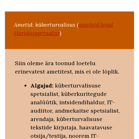
Ametid: küberturvalisus (
ameteid leiad
Haridusportaalist
)
Siin oleme ära toonud loetelu
erinevatest ametitest, mis ei ole lõplik.
Algajad:
küberturvalisuse
spetsialist, küberkuritegude
analüütik, intsidendihaldur, IT-
audiitor, andmekaitse spetsialist,
arendaja, küberturvalisuse
tekstide kirjutaja, haavatavuse
otsija/testija, noorem IT-