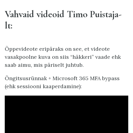
Vahvaid videoid Timo Puistaja-
lt:
Õppevideote eripäraks on see, et videote
vasakpoolne kuva on siis “häkkeri” vaade ehk
saab aimu, mis päriselt juhtub.
Õngitsusrünnak + Microsoft 365 MFA bypass
(ehk sessiooni kaaperdamine):