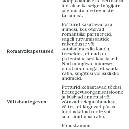
sidepakkumiseks. Pettuseks
loetakse ka selgeltnägijate
ja ennustajate teenuste
tarbimist.
Petturid kasutavad ära
inimesi, kes otsivad
romantilisi partnereid,
sageli tutvumissaitide,
rakenduste või
sotsiaalmeedia kaudu,
Romantikapettused
teeseldes, et nad on
potentsiaalsed kaaslased.
Nad mängivad inimese
emotsioonidega, et saada
raha, kingitusi või isiklikke
andmeid.
Petturid kehastavad tõelisi
heategevusorganisatsioone
ja küsivad annetusi või
Võltsheategevus
võtavad teiega ühendust,
väites, et koguvad pärast
looduskatastroofe või
suursündmusi raha.
Panustamine