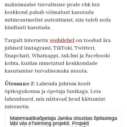
maksimaalse turvalisuse peale ehk kui
keskkond pakub võimalust kasutada
mitmeastmelist autentimist, siis tuleb seda
kindlasti kasutada.
Targalt Internetis
veebilehel
on toodud ära
juhised Instagrami, TikToki, Twitteri,
Snapchati, Whatsappi, Ask.fmi ja Facebooki
kohta, kuidas nimetatud keskkondade
kasutamine turvalisemaks muuta.
Ülesanne 2:
Lahenda juhtum kooli
õpikogukonna ja õpetaja Janikaga. Leia
lahendused, mis näitavad head käitumist
internetis.