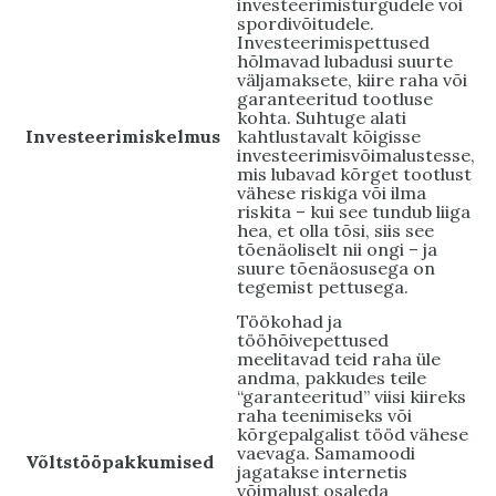
investeerimisturgudele või
spordivõitudele.
Investeerimispettused
hõlmavad lubadusi suurte
väljamaksete, kiire raha või
garanteeritud tootluse
kohta. Suhtuge alati
Investeerimiskelmus
kahtlustavalt kõigisse
investeerimisvõimalustesse,
mis lubavad kõrget tootlust
vähese riskiga või ilma
riskita – kui see tundub liiga
hea, et olla tõsi, siis see
tõenäoliselt nii ongi – ja
suure tõenäosusega on
tegemist pettusega.
Töökohad ja
tööhõivepettused
meelitavad teid raha üle
andma, pakkudes teile
“garanteeritud” viisi kiireks
raha teenimiseks või
kõrgepalgalist tööd vähese
vaevaga. Samamoodi
Võltstööpakkumised
jagatakse internetis
võimalust osaleda