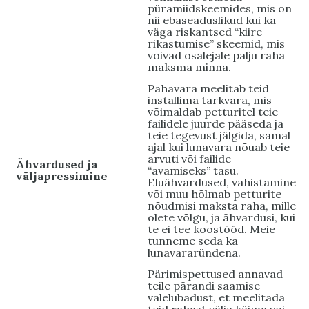
püramiidskeemides, mis on
nii ebaseaduslikud kui ka
väga riskantsed “kiire
rikastumise” skeemid, mis
võivad osalejale palju raha
maksma minna.
Pahavara meelitab teid
installima tarkvara, mis
võimaldab petturitel teie
failidele juurde pääseda ja
teie tegevust jälgida, samal
ajal kui lunavara nõuab teie
arvuti või failide
Ähvardused ja
“avamiseks” tasu.
väljapressimine
Eluähvardused, vahistamine
või muu hõlmab petturite
nõudmisi maksta raha, mille
olete võlgu, ja ähvardusi, kui
te ei tee koostööd. Meie
tunneme seda ka
lunavararündena.
Pärimispettused annavad
teile pärandi saamise
valelubadust, et meelitada