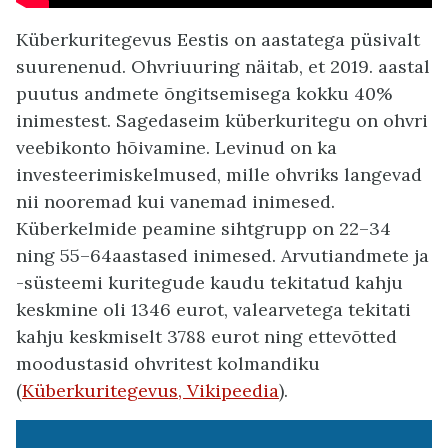
Küberkuritegevus Eestis on aastatega püsivalt
suurenenud. Ohvriuuring näitab, et 2019. aastal
puutus andmete õngitsemisega kokku 40%
inimestest. Sagedaseim küberkuritegu on ohvri
veebikonto hõivamine. Levinud on ka
investeerimiskelmused, mille ohvriks langevad
nii nooremad kui vanemad inimesed.
Küberkelmide peamine sihtgrupp on 22–34
ning 55–64aastased inimesed. Arvutiandmete ja
­-süsteemi kuritegude kaudu tekitatud kahju
keskmine oli 1346 eurot, valearvetega tekitati
kahju keskmiselt 3788 eurot ning ettevõtted
moodustasid ohvritest kolmandiku
(
Küberkuritegevus, Vikipeedia
).