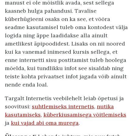
manust ei ole mõistlik avada, sest sellega
kaasneb hulga pahandusi. Tavalise
küberhügieeni osaks on ka see, et võõra
seadme kasutamisel tuleb oma kontodest välja
logida ning äppe laadidakse alla ainult
ametlikest äpipoodidest. Lisaks on nii noored
kui ka vanemad inimesed kursis sellega, et
enne internetti sisu postitamist tuleb hoolega
mõelda, kui tundlikku infot see sisaldab ning
teiste kohta privaatset infot jagada võib ainult
nende enda loal.
Targalt Internetis veebilehelt leiab õpetusi ja
soovitusi:
suhtlemiseks internetis
,
nutika
kasutamiseks,
küberkiusamisega võitlemiseks
ja
kui vajad abi oma murega
.