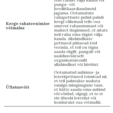
teid rahast välja käima või
panga- või
krediitkaardiandmeid
jagama. Ootamatute
rahapettuste puhul pakub
keegi välismaal teile osa
Kerge rahateenimise
suurest rahasummast või
võimalus
makset tingimusel, et aitate
neil raha oma riigist välja
kanda. Allahindluste
pettused püüavad teid
veenda, et teil on õigus
saada riigilt, pangalt või
usaldusväärselt
organisatsioonilt
allahindlust või hüvitist.
Ootamatud auhinna- ja
loteriipettused toimivad nii,
et teil palutakse maksta
esialgu mingisugune tasu,
Üllatusvõit
et kätte saada oma auhind
või võidud, olgugi, et te ei
ole üheski loteriist või
konkursist osa võtnudki.