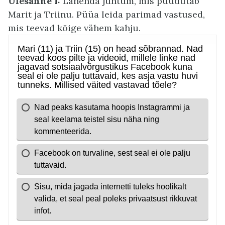
Ülesanne 1:
Lahenda juhtum, mis puudutab
Marit ja Triinu. Püüa leida parimad vastused,
mis teevad kõige vähem kahju.