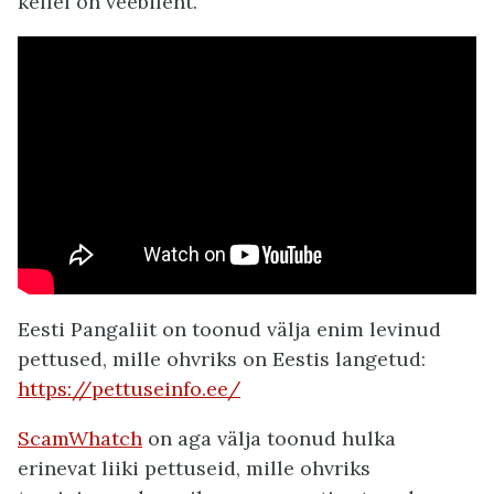
kellel on veebileht.
Eesti Pangaliit on toonud välja enim levinud
pettused, mille ohvriks on Eestis langetud:
https://pettuseinfo.ee/
ScamWhatch
on aga välja toonud hulka
erinevat liiki pettuseid, mille ohvriks