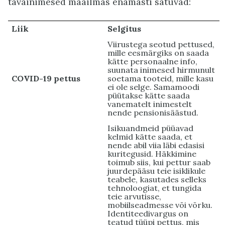
tavainimesed maailmas enamasti satuvad:
Liik
Selgitus
Viirustega seotud pettused,
mille eesmärgiks on saada
kätte personaalne info,
suunata inimesed hirmunult
COVID-19 pettus
soetama tooteid, mille kasu
ei ole selge. Samamoodi
püütakse kätte saada
vanematelt inimestelt
nende pensionisäästud.
Isikuandmeid püüavad
kelmid kätte saada, et
nende abil viia läbi edasisi
kuritegusid. Häkkimine
toimub siis, kui pettur saab
juurdepääsu teie isiklikule
teabele, kasutades selleks
tehnoloogiat, et tungida
teie arvutisse,
mobiilseadmesse või võrku.
Identiteedivargus on
teatud tüüpi pettus, mis