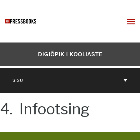
Otse
sisu
juurde
I
DIGIÕPIK I KOOLIASTE
SISU
4
Infootsing