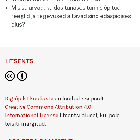
Mis sa arvad, kuidas tänases tunnis õpitud
reeglid ja tegevused aitavad sind edaspidises
elus?
LITSENTS
Digiõpik I kooliaste
on loodud
xxx
poolt
Creative Commons Attribution 4.0
International License
litsentsi alusel, kui pole
teisiti märgitud.