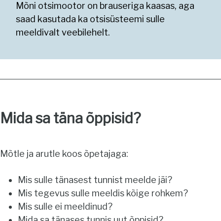
Mõni otsimootor on brauseriga kaasas, aga
saad kasutada ka otsisüsteemi sulle
meeldivalt veebilehelt.
Mida sa täna õppisid?
Mõtle ja arutle koos õpetajaga:
Mis sulle tänasest tunnist meelde jäi?
Mis tegevus sulle meeldis kõige rohkem?
Mis sulle ei meeldinud?
Mida sa tänases tunnis uut õppisid?