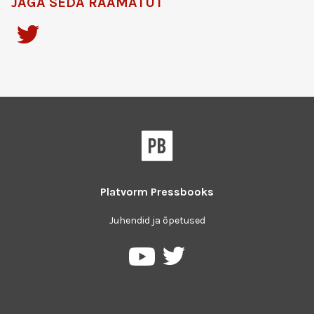
JAGA SEDA RAAMATUT
Platvorm
Pressbooks
Juhendid ja õpetused
Pressbooks
Pressbooks
Twitter
YouTube
platvormil
keskkonnas