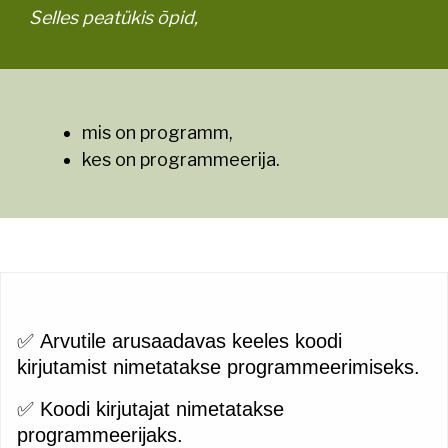
Selles peatükis õpid,
mis on programm,
kes on programmeerija.