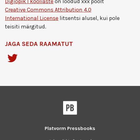
Digiõpik I kooliaste
on loodud
xxx
poolt
Creative Commons Attribution 4.0
International License
litsentsi alusel, kui pole
teisiti märgitud.
JAGA SEDA RAAMATUT
Platvorm
Pressbooks