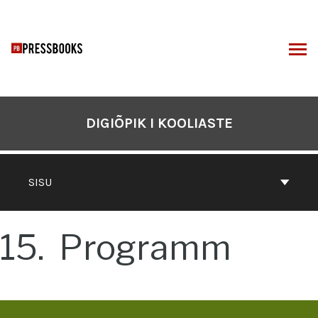
Otse
sisu
juurde
I
DIGIÕPIK I KOOLIASTE
SISU
15
Programm