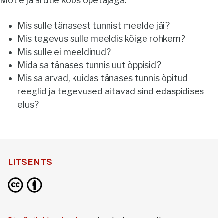
Mõtle ja arutle koos õpetajaga:
Mis sulle tänasest tunnist meelde jäi?
Mis tegevus sulle meeldis kõige rohkem?
Mis sulle ei meeldinud?
Mida sa tänases tunnis uut õppisid?
Mis sa arvad, kuidas tänases tunnis õpitud
reeglid ja tegevused aitavad sind edaspidises
elus?
LITSENTS