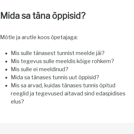
Mida sa täna õppisid?
Mõtle ja arutle koos õpetajaga:
Mis sulle tänasest tunnist meelde jäi?
Mis tegevus sulle meeldis kõige rohkem?
Mis sulle ei meeldinud?
Mida sa tänases tunnis uut õppisid?
Mis sa arvad, kuidas tänases tunnis õpitud
reeglid ja tegevused aitavad sind edaspidises
elus?