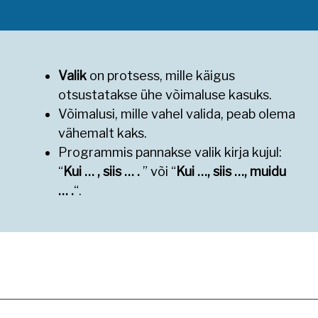
Valik
on protsess, mille käigus
otsustatakse ühe võimaluse kasuks.
Võimalusi, mille vahel valida, peab olema
vähemalt kaks.
Programmis pannakse valik kirja kujul:
“
Kui … , siis … .
” või “
Kui …, siis …, muidu
… .
“.