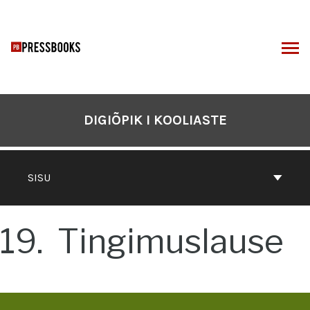
Otse
sisu
juurde
I
DIGIÕPIK I KOOLIASTE
SISU
19
Tingimuslause