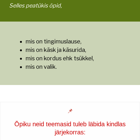
Selles peatükis õpid,
mis on tingimuslause,
mis on käsk ja käsurida,
mis on kordus ehk tsükkel,
mis on valik.