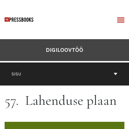
Otse
sisu
juurde
I
DIGILOOVTÖÖ
SISU
57
Lahenduse plaan