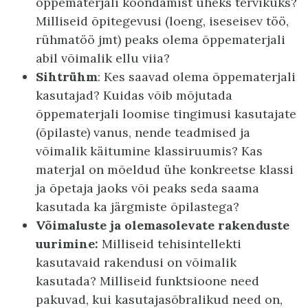
õppematerjali koondamist üheks tervikuks?
Milliseid õpitegevusi (loeng, iseseisev töö,
rühmatöö jmt) peaks olema õppematerjali
abil võimalik ellu viia?
Sihtrühm
: Kes saavad olema õppematerjali
kasutajad? Kuidas võib mõjutada
õppematerjali loomise tingimusi kasutajate
(õpilaste) vanus, nende teadmised ja
võimalik käitumine klassiruumis? Kas
materjal on mõeldud ühe konkreetse klassi
ja õpetaja jaoks või peaks seda saama
kasutada ka järgmiste õpilastega?
Võimaluste ja olemasolevate rakenduste
uurimine:
Milliseid tehisintellekti
kasutavaid rakendusi on võimalik
kasutada? Milliseid funktsioone need
pakuvad, kui kasutajasõbralikud need on,