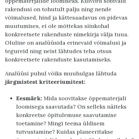
õppematerjalide loomiseks. Kuivõrd sobivaid
rakendusi on tohutult palju ning nende
võimalused, hind ja kättesaadavus on pidevas
muutumises, ei ole mõttekas siinkohal
konkreetsete rakenduste nimekirja välja tuua.
Oluline on analüüsida erinevaid võimalusi ja
tegureid ning neist lähtudes teha otsus
konkreetsete rakenduste kasutamiseks.
Analüüsi puhul võiks muuhulgas lähtuda
järgmistest kriteeriumitest:
Eesmärk:
Mida soovitakse õppematerjali
loomisega saavutada? On selleks näiteks
konkreetse õpitulemuse saavutamise
toetamine? Mingi teema üldisem
tutvustamine? Kuidas planeeritakse