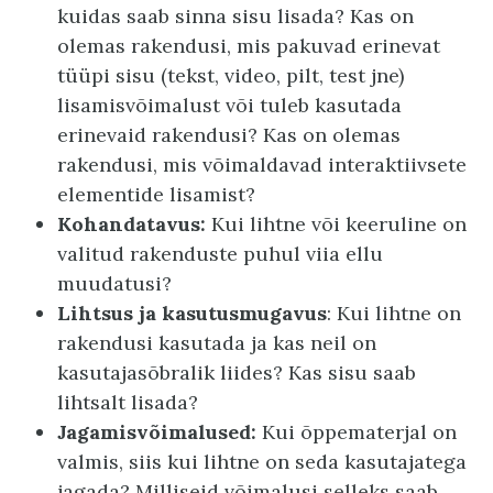
kuidas saab sinna sisu lisada? Kas on
olemas rakendusi, mis pakuvad erinevat
tüüpi sisu (tekst, video, pilt, test jne)
lisamisvõimalust või tuleb kasutada
erinevaid rakendusi? Kas on olemas
rakendusi, mis võimaldavad interaktiivsete
elementide lisamist?
Kohandatavus:
Kui lihtne või keeruline on
valitud rakenduste puhul viia ellu
muudatusi?
Lihtsus ja kasutusmugavus
: Kui lihtne on
rakendusi kasutada ja kas neil on
kasutajasõbralik liides? Kas sisu saab
lihtsalt lisada?
Jagamisvõimalused:
Kui õppematerjal on
valmis, siis kui lihtne on seda kasutajatega
jagada? Milliseid võimalusi selleks saab