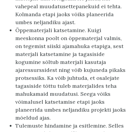
vahepeal muudatusettepanekuid ei tehta.
Kolmanda etapi jaoks võiks planeerida
umbes neljandiku ajast.
Õppematerjali katsetamine. Kuigi
meeskonna poolt on õppematerjal valmis,
on tegemist siiski ajamahuka etapiga, sest
materjali katsetamine ja tagasiside
kogumine sõltub materjali kasutaja
ajaressurssidest ning võib kujuneda pikaks
protsessiks. Ka võib juhtuda, et osalejate
tagasiside tõttu tuleb materjalides teha
mahukamaid muudatusi. Seega võiks
võimalusel katsetamise etapi jaoks
planeerida umbes neljandiku projekti jaoks
mõeldud ajas.
Tulemuste hindamine ja esitlemine. Selles