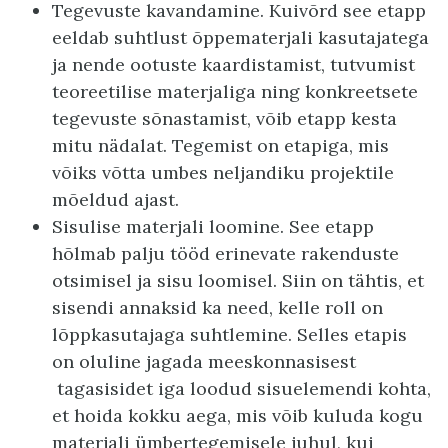
Tegevuste kavandamine. Kuivõrd see etapp
eeldab suhtlust õppematerjali kasutajatega
ja nende ootuste kaardistamist, tutvumist
teoreetilise materjaliga ning konkreetsete
tegevuste sõnastamist, võib etapp kesta
mitu nädalat. Tegemist on etapiga, mis
võiks võtta umbes neljandiku projektile
mõeldud ajast.
Sisulise materjali loomine. See etapp
hõlmab palju tööd erinevate rakenduste
otsimisel ja sisu loomisel. Siin on tähtis, et
sisendi annaksid ka need, kelle roll on
lõppkasutajaga suhtlemine. Selles etapis
on oluline jagada meeskonnasisest
tagasisidet iga loodud sisuelemendi kohta,
et hoida kokku aega, mis võib kuluda kogu
materjali ümbertegemisele juhul, kui