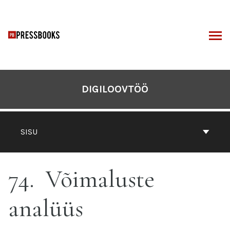
Otse
sisu
juurde
I
DIGILOOVTÖÖ
SISU
74
Võimaluste
analüüs