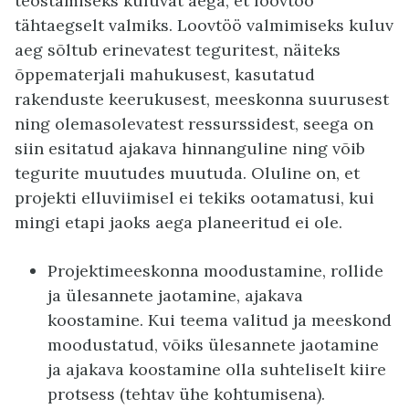
teostamiseks kuluvat aega, et loovtöö
tähtaegselt valmiks. Loovtöö valmimiseks kuluv
aeg sõltub erinevatest teguritest, näiteks
õppematerjali mahukusest, kasutatud
rakenduste keerukusest, meeskonna suurusest
ning olemasolevatest ressurssidest, seega on
siin esitatud ajakava hinnanguline ning võib
tegurite muutudes muutuda. Oluline on, et
projekti elluviimisel ei tekiks ootamatusi, kui
mingi etapi jaoks aega planeeritud ei ole.
Projektimeeskonna moodustamine, rollide
ja ülesannete jaotamine, ajakava
koostamine. Kui teema valitud ja meeskond
moodustatud, võiks ülesannete jaotamine
ja ajakava koostamine olla suhteliselt kiire
protsess (tehtav ühe kohtumisena).