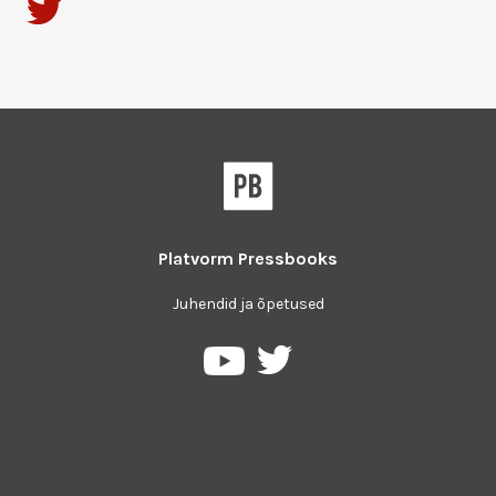
Platvorm
Pressbooks
Juhendid ja õpetused
Pressbooks
Pressbooks
Twitter
YouTube
platvormil
keskkonnas