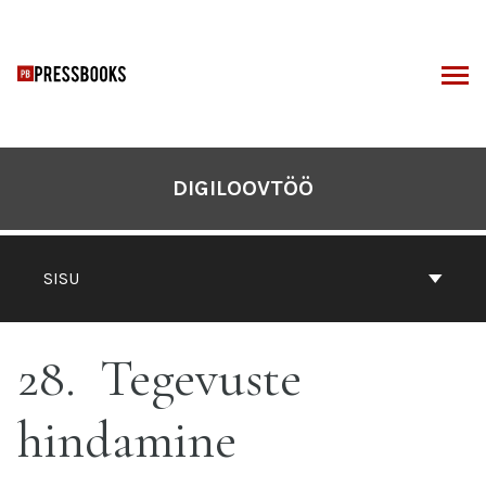
Otse
sisu
juurde
I
DIGILOOVTÖÖ
SISU
28
Tegevuste
hindamine