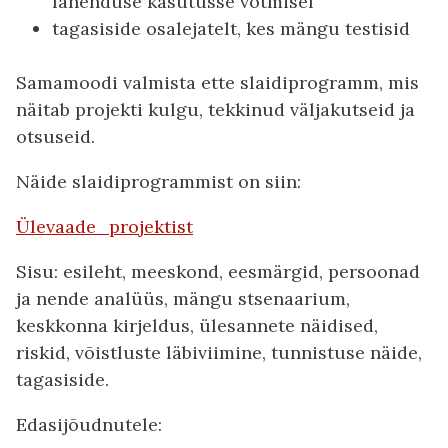
lahenduse kasutusse võtmisel
tagasiside osalejatelt, kes mängu testisid
Samamoodi valmista ette slaidiprogramm, mis
näitab projekti kulgu, tekkinud väljakutseid ja
otsuseid.
Näide slaidiprogrammist on siin:
Ülevaade_projektist
Sisu: esileht, meeskond, eesmärgid, persoonad
ja nende analüüs, mängu stsenaarium,
keskkonna kirjeldus, ülesannete näidised,
riskid, võistluste läbiviimine, tunnistuse näide,
tagasiside.
Edasijõudnutele: