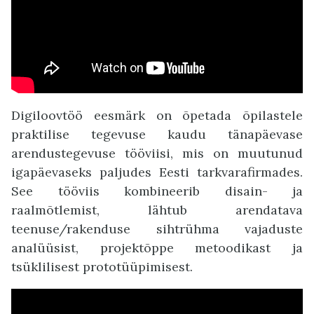
Digiloovtöö eesmärk on õpetada õpilastele
praktilise tegevuse kaudu tänapäevase
arendustegevuse tööviisi, mis on muutunud
igapäevaseks paljudes Eesti tarkvarafirmades.
See tööviis kombineerib disain- ja
raalmõtlemist, lähtub arendatava
teenuse/rakenduse sihtrühma vajaduste
analüüsist, projektõppe metoodikast ja
tsüklilisest prototüüpimisest.