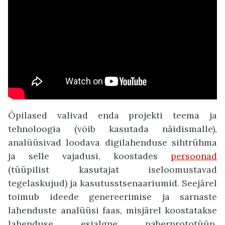
Õpilased valivad enda projekti teema ja
tehnoloogia (võib kasutada näidismalle),
analüüsivad loodava digilahenduse sihtrühma
ja selle vajadusi, koostades
persoonad
(tüüpilist kasutajat iseloomustavad
tegelaskujud) ja kasutusstsenaariumid. Seejärel
toimub ideede genereerimise ja sarnaste
lahenduste analüüsi faas, misjärel koostatakse
lahenduse esialgne paberprototüüp.