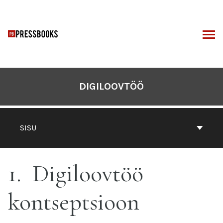
Otse
sisu
juurde
I
DIGILOOVTÖÖ
SISU
1
Digiloovtöö
kontseptsioon