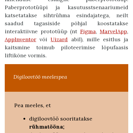
Paberprototüüpi ja kasutusstsenaariumeid
katsetatakse sihtrühma esindajatega, neilt
saadud tagasiside põhjal koostatakse
interaktiivne prototüüp (nt
Figma
,
MarvelApp
,
AppInventor
või
Uizard
abil), mille esitlus ja
kaitsmine toimub piloteerimise lõpufaasis
liftikõne vormis.
Digiloovtöö meelespea
Pea meeles, et
digiloovtöö sooritatakse
rühmatööna;