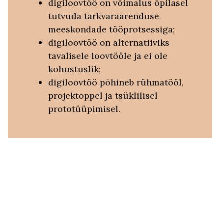
digiloovtöö on võimalus õpilasel
tutvuda tarkvaraarenduse
meeskondade tööprotsessiga;
digiloovtöö on alternatiiviks
tavalisele loovtööle ja ei ole
kohustuslik;
digiloovtöö põhineb rühmatööl,
projektõppel ja tsüklilisel
prototüüpimisel.