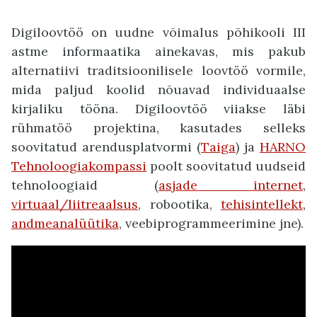
Digiloovtöö on uudne võimalus põhikooli III
astme informaatika ainekavas, mis pakub
alternatiivi traditsioonilisele loovtöö vormile,
mida paljud koolid nõuavad individuaalse
kirjaliku tööna. Digiloovtöö viiakse läbi
rühmatöö projektina, kasutades selleks
soovitatud arendusplatvormi (
Taiga
) ja
HARNO
Tehnoloogiakompassi
poolt soovitatud uudseid
tehnoloogiaid (
asjade internet
,
virtuaal/liitreaalsus
, robootika,
tehisintellekt
,
andmeanalüütika
, veebiprogrammeerimine jne).