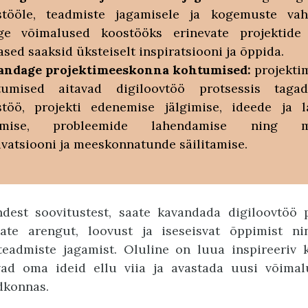
stööle, teadmiste jagamisele ja kogemuste vahe
ge võimalused koostööks erinevate projektide 
ased saaksid üksteiselt inspiratsiooni ja õppida.
andage projektimeeskonna kohtumised:
projekt
tumised aitavad digiloovtöö protsessis taga
stöö, projekti edenemise jälgimise, ideede ja 
amise, probleemide lahendamise ning m
vatsiooni ja meeskonnatunde säilitamise.
dest soovitustest, saate kavandada digiloovtöö p
jate arengut, loovust ja iseseisvat õppimist n
teadmiste jagamist. Oluline on luua inspireeriv 
vad oma ideid ellu viia ja avastada uusi võimalu
dkonnas.