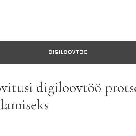
DIGILOOVTÖÖ
itusi digiloovtöö prots
damiseks