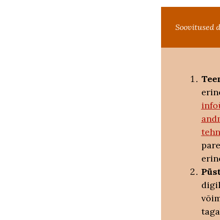
Soovitused d
Tee
eri
inf
and
teh
par
erin
Püs
digi
võim
taga