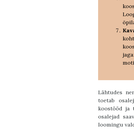
koo
Loo
õpil
Kav
koh
koo
jag
moti
Lähtudes nen
toetab osale
koostööd ja 
osalejad saa
loomingu val