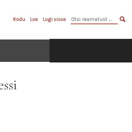
Otsi
Kodu
Loe
Logi sisse
raamatust:
OTS
essi