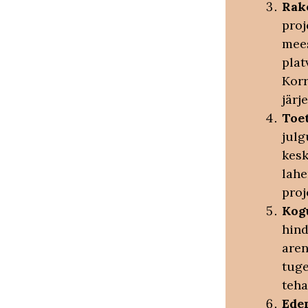
Rak
pro
mee
pla
Korr
järj
Toe
julg
kes
lahe
proj
Kog
hind
aren
tuge
teha
Ede