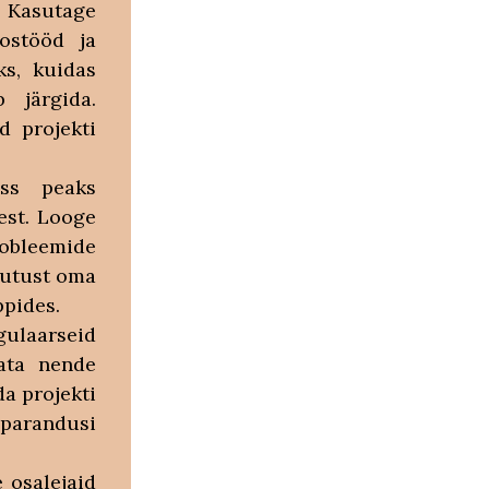
Kasutage
oostööd ja
ks, kuidas
 järgida.
d projekti
ss peaks
est. Looge
obleemide
tutust oma
ppides.
ulaarseid
nata nende
da projekti
 parandusi
 osalejaid