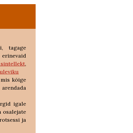
i, tagage
rinevaid
isintellekt
,
tuleviku
, mis kõige
 arendada
rgid igale
a osalejate
otsessi ja