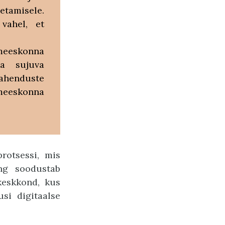
tamisele.
vahel, et
imeeskonna
da sujuva
lahenduste
eeskonna
rotsessi, mis
ing soodustab
keskkond, kus
si digitaalse