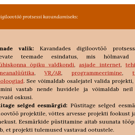
igiloovtöö protsessi kavandamiseks:
made valik:
Kavandades digiloovtöö protsess
nevate teemade esindatus, mis hõlmavad e
oühiskonna õpiku valdkondi
,
asjade internet
,
teh
meanalüütika
,
VR/AR
,
programmeerimine
,
noloogiad
. See võimaldab osalejatel valida projekti
emini vastab nende huvidele ja võimaldab neil
evaid oskusi.
titage selged eesmärgid:
Püstitage selged eesmä
loovtöö projektile, võttes arvesse projekti fookust j
ekust. Eesmärkide püstitamine aitab suunata tööpr
b, et projekti tulemused vastavad ootustele.