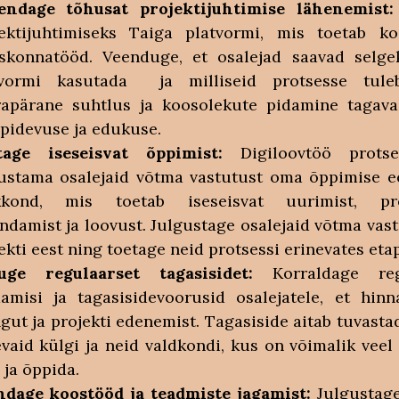
endage tõhusat projektijuhtimise lähenemist:
jektijuhtimiseks Taiga platvormi, mis toetab k
skonnatööd. Veenduge, et osalejad saavad selge
tvormi kasutada ja milliseid protsesse tuleb
apärane suhtlus ja koosolekute pidamine tagava
epidevuse ja edukuse.
tage iseseisvat õppimist:
Digiloovtöö protse
ustama osalejaid võtma vastutust oma õppimise e
kkond, mis toetab iseseisvat uurimist, pr
ndamist ja loovust. Julgustage osalejaid võtma vas
ekti eest ning toetage neid protsessi erinevates eta
uge regulaarset tagasisidet:
Korraldage reg
amisi ja tagasisidevoorusid osalejatele, et hin
gut ja projekti edenemist. Tagasiside aitab tuvasta
vaid külgi ja neid valdkondi, kus on võimalik veel
 ja õppida.
ndage koostööd ja teadmiste jagamist:
Julgustage