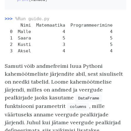
>>>
%Run guido.py
      Nimi  Matemaatika  Programmeerimine

  0  Malle            4                 4

  1  Saara            5                 5

  2  Kusti            3                 5

Samuti võib andmefreimi luua Pythoni
kahemõõtmeliste järjendite abil, sest sisuliselt
on needki tabelid. Loome kahemõõtmelise
järjendi, milles on andmed ja veergude
pealkirjade jaoks kasutame
DataFrame
funktsiooni parameetrit
, mille
columns
väärtuseks anname veergude pealkirjade
järjendi. Juhul kui jätame veergude pealkirjad
defineerimata, siis vaikimisi lisatakse