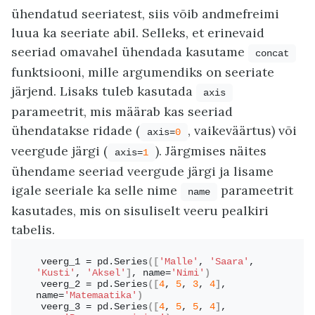
ühendatud seeriatest, siis võib andmefreimi
luua ka seeriate abil. Selleks, et erinevaid
seeriad omavahel ühendada kasutame
concat
funktsiooni, mille argumendiks on seeriate
järjend. Lisaks tuleb kasutada
axis
parameetrit, mis määrab kas seeriad
ühendatakse ridade (
, vaikeväärtus) või
axis=
0
veergude järgi (
). Järgmises näites
axis=
1
ühendame seeriad veergude järgi ja lisame
igale seeriale ka selle nime
parameetrit
name
kasutades, mis on sisuliselt veeru pealkiri
tabelis.
veerg_1 = pd.
Series
([
'Malle'
, 
'Saara'
, 
'Kusti'
, 
'Aksel'
]
, name=
'Nimi'
)
veerg_2 = pd.
Series
([
4
, 
5
, 
3
, 
4
]
, 
name=
'Matemaatika'
)
veerg_3 = pd.
Series
([
4
, 
5
, 
5
, 
4
]
, 