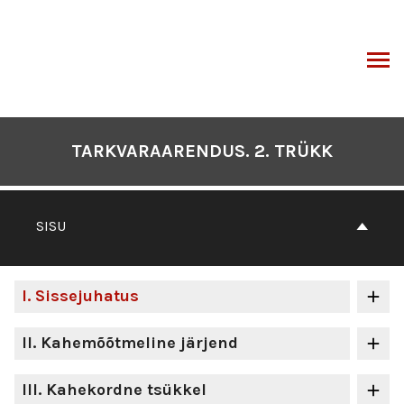
Otse
sisu
juurde
I
TARKVARAARENDUS. 2. TRÜKK
SISU
I
. Sissejuhatus
II
. Kahemõõtmeline järjend
III
. Kahekordne tsükkel