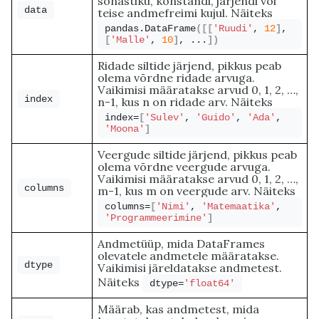
sõnastiku, konstandi, järjendi või
data
teise andmefreimi kujul. Näiteks
pandas.
DataFrame
([[
'Ruudi'
, 
12
]
, 
[
'Malle'
, 
10
]
, ...
])
Ridade siltide järjend, pikkus peab
olema võrdne ridade arvuga.
Vaikimisi määratakse arvud 0, 1, 2, …,
index
n-1, kus n on ridade arv. Näiteks
index=
[
'Sulev'
, 
'Guido'
, 
'Ada'
, 
'Moona'
]
Veergude siltide järjend, pikkus peab
olema võrdne veergude arvuga.
Vaikimisi määratakse arvud 0, 1, 2, …,
columns
m-1, kus m on veergude arv. Näiteks
columns=
[
'Nimi'
, 
'Matemaatika'
, 
'Programmeerimine'
]
Andmetüüp, mida DataFrames
olevatele andmetele määratakse.
dtype
Vaikimisi järeldatakse andmetest.
Näiteks
dtype=
'float64'
Määrab, kas andmetest, mida