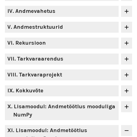
IV
. Andmevahetus
V
. Andmestruktuurid
VI
. Rekursioon
VII
. Tarkvaraarendus
VIII
. Tarkvaraprojekt
IX
. Kokkuvõte
X
. Lisamoodul: Andmetöötlus mooduliga
NumPy
XI
. Lisamoodul: Andmetöötlus