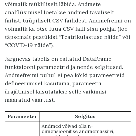
võimalik tsükliliselt läbida. Andmete
analüüsimisel loetakse andmed tavaliselt
failist, tüüpiliselt CSV failidest. Andmefreimi on
võimalik ka otse luua CSV faili sisu põhjal (loe
täpsemalt peatükist “Teatrikülastuse näide” või
“COVID-19 näide”).
Järgnevas tabelis on esitatud DataFrame
funktsiooni parameetrid ja nende selgitused.
Andmefreimi puhul ei pea kõiki parameetreid
defineerimisel kasutama, parameetri
ärajätmisel kasutatakse selle vaikimisi
määratud väärtust.
Parameeter
Selgitus
Andmed võivad olla n-
dimensioonilise andmemassiivi,