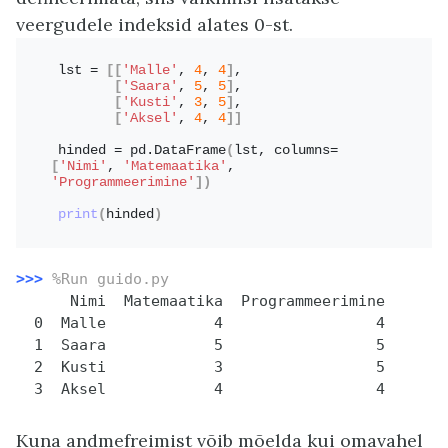
veergudele indeksid alates 0-st.
lst = 
[[
'Malle'
, 
4
, 
4
]
,
[
'Saara'
, 
5
, 
5
]
,
[
'Kusti'
, 
3
, 
5
]
,
[
'Aksel'
, 
4
, 
4
]]
hinded = pd.
DataFrame
(
lst, columns=
[
'Nimi'
, 
'Matemaatika'
, 
'Programmeerimine'
])
print
(
hinded
)
>>>
%Run guido.py
      Nimi  Matemaatika  Programmeerimine

  0  Malle            4                 4

  1  Saara            5                 5

  2  Kusti            3                 5

Kuna andmefreimist võib mõelda kui omavahel