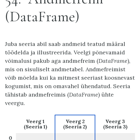
(DataFrame)
Juba seeria abil saab andmeid teatud määral
töödelda ja illustreerida. Veelgi põnevamaid
võimalusi pakub aga andmefreim (
DataFrame
),
mis on sisuliselt andmetabel. Andmefreimist
võib mõelda kui ka mitmest seeriast koosnevast
kogumist, mis on omavahel ühendatud. Seeria
tähistab andmefreimis (
DataFrame
) ühte
veergu.
Veerg 1
Veerg 2
Veerg 3
(Seeria 1)
(Seeria 2)
(Seeria 3)
0