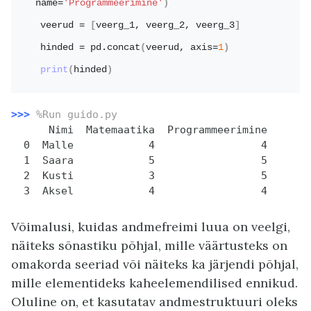
name=
'Programmeerimine'
)
veerud = 
[
veerg_1, veerg_2, veerg_3
]
hinded = pd.
concat
(
veerud, axis=
1
)
print
(
hinded
)
>>>
%Run guido.py
      Nimi  Matemaatika  Programmeerimine

  0  Malle            4                 4

  1  Saara            5                 5

  2  Kusti            3                 5

  3  Aksel            4                 4
Võimalusi, kuidas andmefreimi luua on veelgi,
näiteks sõnastiku põhjal, mille väärtusteks on
omakorda seeriad või näiteks ka järjendi põhjal,
mille elementideks kaheelemendilised ennikud.
Oluline on, et kasutatav andmestruktuuri oleks