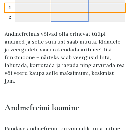
1
2
Andmefreimis võivad olla erinevat tüüpi
andmed ja selle suurust saab muuta. Ridadele
ja veergudele saab rakendada aritmeetilisi
funktsioone – näiteks saab veergusid liita,
lahutada, korrutada ja jagada ning arvutada rea
või veeru kaupa selle maksimumi, keskmist
jpm.
Andmefreimi loomine
Pandase andmefreimi on võimalik luua mitmel