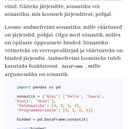
viisil. Näiteks järjendite, sõnastiku või
sõnastiku, mis koosneb järjenditest, põhjal.
Loome andmefreimi sõnastiku, mille väärtused
on järjendid, põhjal. Olgu meil sõnastik, milles
on õpilaste õppeainete hinded. Sõnastiku
võtmeteks on veerupealkirjad ja väärtusteks on
hinded järjendis. Andmefreimi loomiseks tuleb
kasutada funktsiooni
, mille
DataFrame
argumendiks on sõnastik.
import
 pandas 
as
 pd
sonastik = 
{
'Nimi'
: 
[
'Malle'
, 
'Saara'
, 
'Kusti'
, 
'Aksel'
]
,
'Matemaatika'
: 
[
4
, 
5
, 
3
, 
4
]
,
'Programmeerimine'
: 
[
4
, 
5
, 
5
, 
4
]}
hinded = pd.
DataFrame
(
sonastik
)
print
(
hinded
)