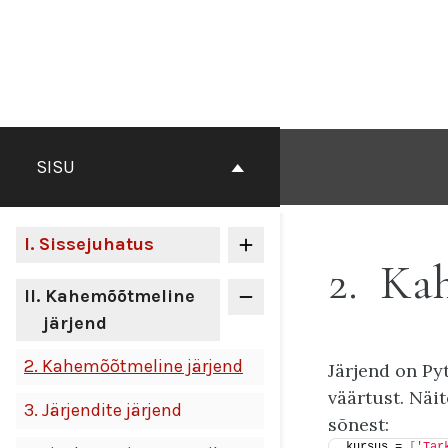
Otse
sisu
juurde
SISU
I
. Sissejuhatus
2
Kah
II
. Kahemõõtmeline
järjend
2.
Kahemõõtmeline järjend
Järjend on Py
väärtust. Näi
3.
Järjendite järjend
sõnest:
kursus = 
[
'Tar