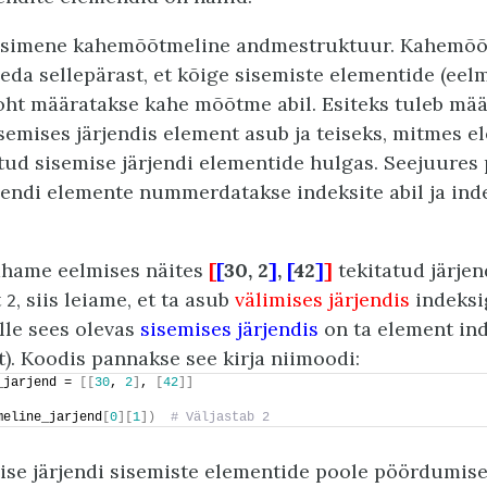
esimene kahemõõtmeline andmestruktuur. Kahemõõ
eda sellepärast, et kõige sisemiste elementide (eelm
oht määratakse kahe mõõtme abil. Esiteks tuleb mää
emises järjendis element asub ja teiseks, mitmes e
litud sisemise järjendi elementide hulgas. Seejuure
rjendi elemente nummerdatakse indeksite abil ja ind
ahame eelmises näites
[
[
30, 2
]
,
[
42
]
]
tekitatud järjen
t
, siis leiame, et ta asub
välimises järjendis
indeksi
2
elle sees olevas
sisemises järjendis
on ta element in
t). Koodis pannakse see kirja niimoodi:
_jarjend = 
[[
30
, 
2
]
, 
[
42
]]
meline_jarjend
[
0
][
1
])
 # Väljastab 2
se järjendi sisemiste elementide poole pöördumis