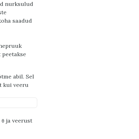
ed nurksulud
ste
ukoha saadud
õnepruuk
t peetakse
tme abil. Sel
t kui veeru
a
ja veerust
0