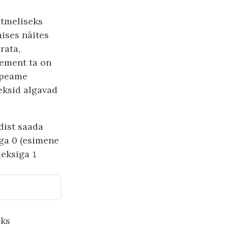
tmeliseks
ises näites
rata,
lement ta on
s peame
eksid algavad
dist saada
ga 0 (esimene
deksiga
1
eks