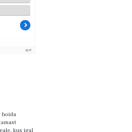
b hoida
itamast
ale, kus igal