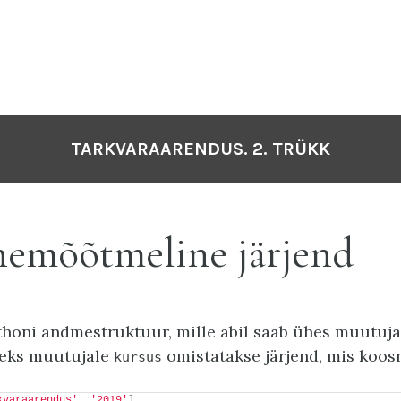
TARKVARAARENDUS. 2. TRÜKK
emõõtmeline järjend
thoni andmestruktuur, mille abil saab ühes muutuja
teks muutujale
omistatakse järjend, mis koos
kursus
kvaraarendus'
, 
'2019'
]