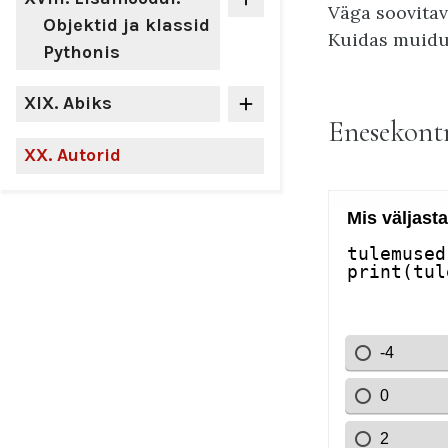
Väga soovitav 
Objektid ja klassid
Kuidas muidu
Pythonis
XIX
. Abiks
Enesekontr
XX
. Autorid