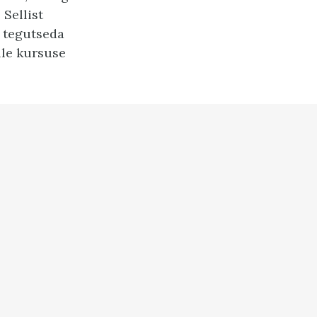
 Sellist
s tegutseda
lle kursuse