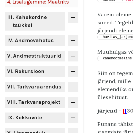
4.
Lisalugemine: Maatriks
Varem oleme k
III
. Kahekordne
sõned. Tegeli
tsükkel
järjendi eleme
huvitav_jarjen
IV
. Andmevahetus
Muuhulgas või
V
. Andmestruktuurid
kahemootmeline
VI
. Rekursioon
Siin on tegem
järjend, mill
VII
. Tarkvaraarendus
elemendiks 
ülesehitust.
VIII
. Tarkvaraprojekt
järjend =
[
[
3
IX
. Kokkuvõte
Punane tähist
sisemiste jär