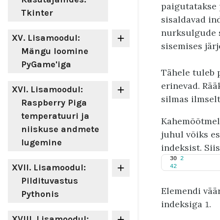
paigutatakse
Tkinter
sisaldavad in
nurksulgude s
XV
. Lisamoodul:
sisemises järj
Mängu loomine
PyGame'iga
Tähele tuleb 
erinevad. Rää
XVI
. Lisamoodul:
silmas ilmsel
Raspberry Piga
temperatuuri ja
Kahemõõtmelis
niiskuse andmete
juhul võiks es
lugemine
indeksist. Sii
30 
2
XVII
. Lisamoodul:
42
Pildituvastus
Elemendi vää
Pythonis
indeksiga
.
1
XVIII
. Lisamoodul: