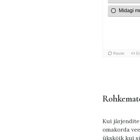
Rohkemate
Kui järjendite
omakorda veel 
ükskõik kui s