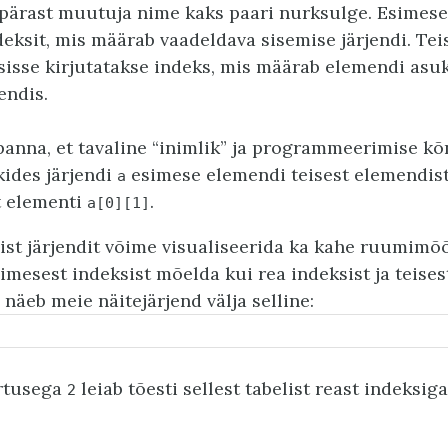
 pärast muutuja nime kaks paari nurksulge. Esimes
deksit, mis määrab vaadeldava sisemise järjendi. Tei
isse kirjutatakse indeks, mis määrab elemendi as
endis.
panna, et tavaline “inimlik” ja programmeerimise k
kides järjendi
esimese elemendi teisest elemendis
a
t elementi
.
a[0][1]
t järjendit võime visualiseerida ka kahe ruumimõõ
imesest indeksist mõelda kui rea indeksist ja teises
s näeb meie näitejärjend välja selline:
rtusega
leiab tõesti sellest tabelist reast indeksig
2