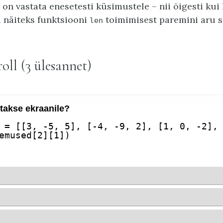
on vastata enesetesti küsimustele – nii õigesti kui k
 näiteks funktsiooni
toimimisest paremini aru 
len
oll (3 ülesannet)