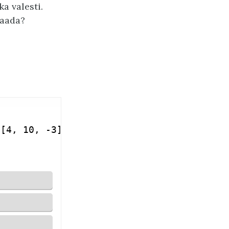
a valesti.
saada?