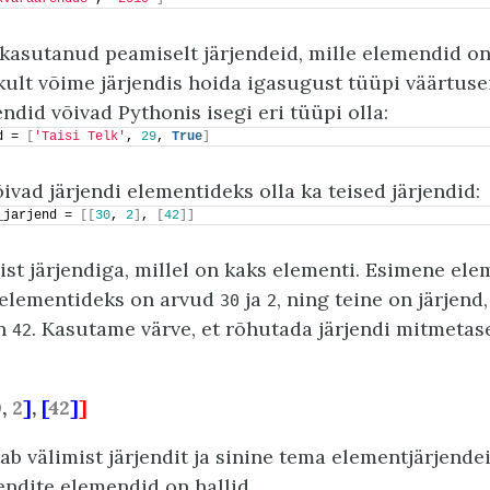
asutanud peamiselt järjendeid, mille elemendid on
kult võime järjendis hoida igasugust tüüpi väärtuse
ndid võivad Pythonis isegi eri tüüpi olla:
d = 
[
'Taisi Telk'
, 
29
, 
True
]
vad järjendi elementideks olla ka teised järjendid:
_jarjend = 
[[
30
, 
2
]
, 
[
42
]]
ist järjendiga, millel on kaks elementi. Esimene ele
e elementideks on arvud
ja
, ning teine on järjend
30
2
on
. Kasutame värve, et rõhutada järjendi mitmetas
42
0
,
2
]
,
[
42
]
]
ab välimist järjendit ja sinine tema elementjärjende
jendite elemendid on hallid.