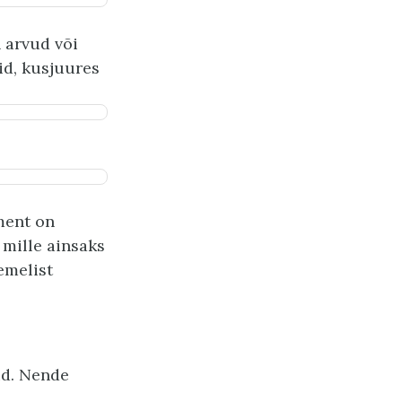
 arvud või
id, kusjuures
ment on
, mille ainsaks
emelist
id. Nende