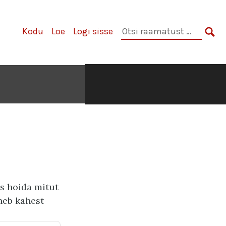
Otsi
Kodu
Loe
Logi sisse
raamatust:
OTS
s hoida mitut
neb kahest