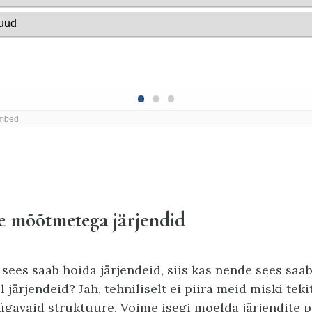
 mõõtmetega järjendid
 sees saab hoida järjendeid, siis kas nende sees saa
järjendeid? Jah, tehniliselt ei piira meid miski tek
ügavaid struktuure. Võime isegi mõelda järjendite pe