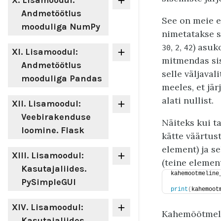
X
. Lisamoodul:
Andmetöötlus
See on meie 
mooduliga NumPy
nimetatakse s
,
,
) asuk
30
2
42
XI
. Lisamoodul:
mitmendas sis
Andmetöötlus
selle väljava
mooduliga Pandas
meeles, et jä
alati nullist.
XII
. Lisamoodul:
Veebirakenduse
Näiteks kui t
loomine. Flask
kätte väärtus
element) ja s
XIII
. Lisamoodul:
(teine elemen
Kasutajaliides.
kahemootmeline
PySimpleGUI
print
(
kahemoot
XIV
. Lisamoodul:
Kahemõõtmeli
Kasutajaliides.