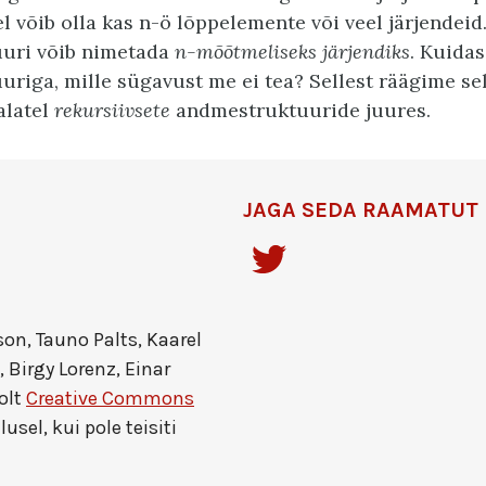
 võib olla kas n-ö lõppelemente või veel järjendeid.
uri võib nimetada
n-mõõtmeliseks järjendiks
. Kuida
riga, mille sügavust me ei tea? Sellest räägime se
alatel
rekursiivsete
andmestruktuuride juures.
JAGA SEDA RAAMATUT
on, Tauno Palts, Kaarel
, Birgy Lorenz, Einar
olt
Creative Commons
lusel, kui pole teisiti