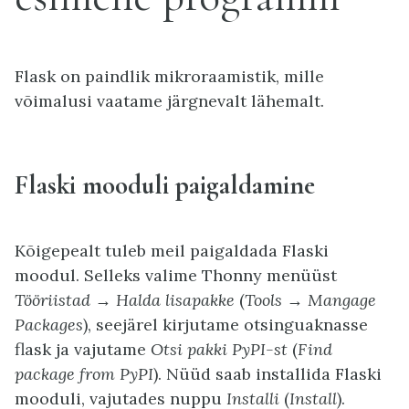
Flask on paindlik mikroraamistik, mille
võimalusi vaatame järgnevalt lähemalt.
Flaski mooduli paigaldamine
Kõigepealt tuleb meil paigaldada Flaski
moodul. Selleks valime Thonny menüüst
Tööriistad → Halda lisapakke
(
Tools → Mangage
Packages
), seejärel kirjutame otsinguaknasse
flask ja vajutame
Otsi pakki PyPI-st
(
Find
package from PyPI
). Nüüd saab installida Flaski
mooduli, vajutades nuppu
Installi
(
Install
).