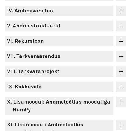
IV
. Andmevahetus
V
. Andmestruktuurid
VI
. Rekursioon
VII
. Tarkvaraarendus
VIII
. Tarkvaraprojekt
IX
. Kokkuvõte
X
. Lisamoodul: Andmetöötlus mooduliga
NumPy
XI
. Lisamoodul: Andmetöötlus