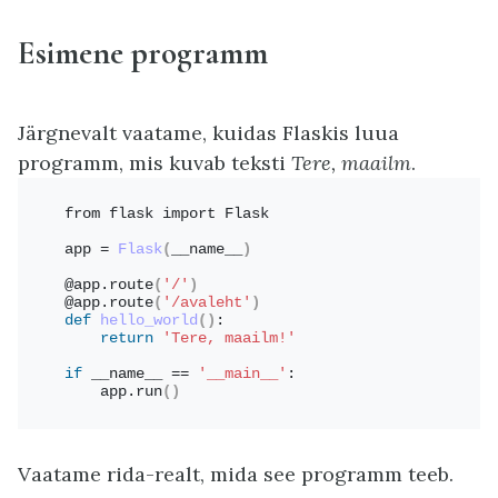
Esimene programm
Järgnevalt vaatame, kuidas Flaskis luua
programm, mis kuvab teksti
Tere, maailm
.
from flask import Flask
app = 
Flask
(
__name__
)
@app.
route
(
'/'
)
@app.
route
(
'/avaleht'
)
def
hello_world
()
:
return
'Tere, maailm!'
if
 __name__ == 
'__main__'
:
    app.
run
()
Vaatame rida-realt, mida see programm teeb.