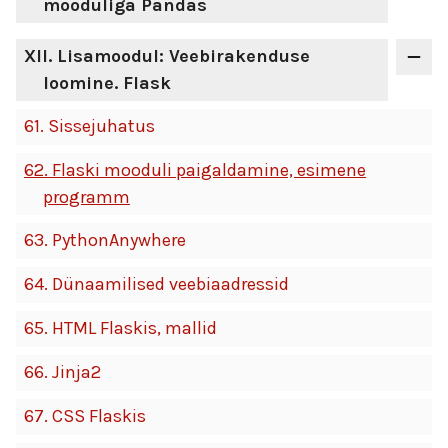
mooduliga Pandas
XII
. Lisamoodul: Veebirakenduse
loomine. Flask
61.
Sissejuhatus
62.
Flaski mooduli paigaldamine, esimene
programm
63.
PythonAnywhere
64.
Dünaamilised veebiaadressid
65.
HTML Flaskis, mallid
66.
Jinja2
67.
CSS Flaskis