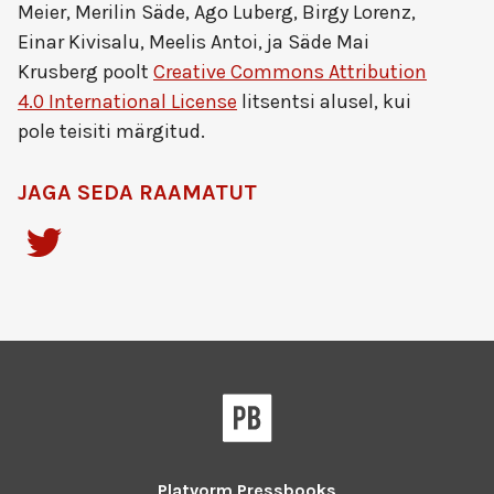
Meier, Merilin Säde, Ago Luberg, Birgy Lorenz,
Einar Kivisalu, Meelis Antoi, ja Säde Mai
Krusberg
poolt
Creative Commons Attribution
4.0 International License
litsentsi alusel, kui
pole teisiti märgitud.
JAGA SEDA RAAMATUT
Platvorm
Pressbooks