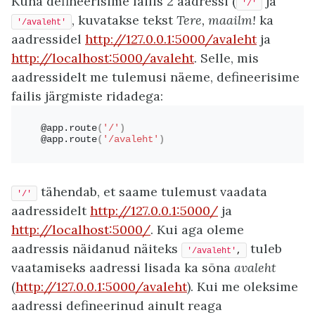
Kuna defineerisime failis 2 aadressi (
ja
'/'
, kuvatakse tekst
Tere, maailm!
ka
'/avaleht'
aadressidel
http://127.0.0.1:5000/avaleht
ja
http://localhost:5000/avaleht
. Selle, mis
aadressidelt me tulemusi näeme, defineerisime
failis järgmiste ridadega:
@app.
route
(
'/'
)
@app.
route
(
'/avaleht'
)
tähendab, et saame tulemust vaadata
'/'
aadressidelt
http://127.0.0.1:5000/
ja
http://localhost:5000/
. Kui aga oleme
aadressis näidanud näiteks
tuleb
'/avaleht'
,
vaatamiseks aadressi lisada ka sõna
avaleht
(
http://127.0.0.1:5000/avaleht
). Kui me oleksime
aadressi defineerinud ainult reaga