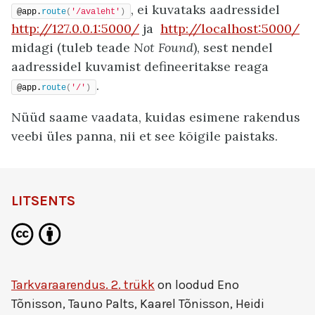
, ei kuvataks aadressidel
@app.
route
(
'/avaleht'
)
http://127.0.0.1:5000/
ja
http://localhost:5000/
midagi (tuleb teade
Not Found
), sest nendel
aadressidel kuvamist defineeritakse reaga
.
@app.
route
(
'/'
)
Nüüd saame vaadata, kuidas esimene rakendus
veebi üles panna, nii et see kõigile paistaks.
LITSENTS
Tarkvaraarendus. 2. trükk
on loodud
Eno
Tõnisson, Tauno Palts, Kaarel Tõnisson, Heidi