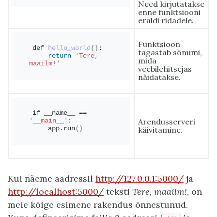
Need kirjutatakse
enne funktsiooni
eraldi ridadele.
Funktsioon
def 
hello_world
()
:
tagastab sõnumi,
return
'Tere, 
mida
maailm!'
veebilehitsejas
näidatakse.
if __name__ == 
Arendusserveri
'__main__'
:
    app.
run
()
käivitamine.
Kui näeme aadressil
http://127.0.0.1:5000/
ja
http://localhost:5000/
teksti
Tere, maailm!
, on
meie kõige esimene rakendus õnnestunud.