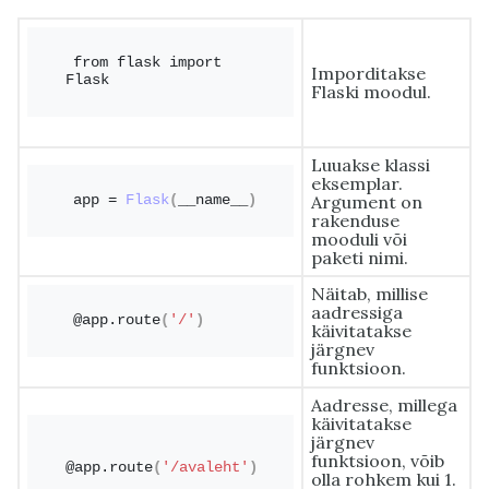
from flask import 
Imporditakse
Flask
Flaski moodul.
Luuakse klassi
eksemplar.
Argument on
app = 
Flask
(
__name__
)
rakenduse
mooduli või
paketi nimi.
Näitab, millise
aadressiga
@app.
route
(
'/'
)
käivitatakse
järgnev
funktsioon.
Aadresse, millega
käivitatakse
järgnev
funktsioon, võib
@app.
route
(
'/avaleht'
)
olla rohkem kui 1.