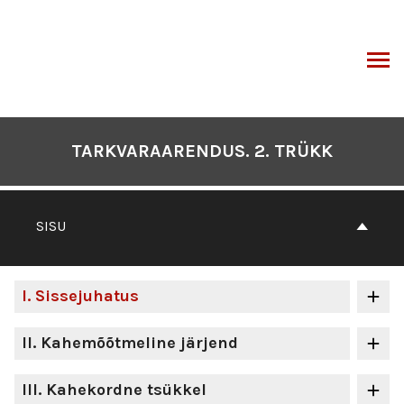
Otse
sisu
juurde
I
TARKVARAARENDUS. 2. TRÜKK
SISU
I
. Sissejuhatus
II
. Kahemõõtmeline järjend
III
. Kahekordne tsükkel