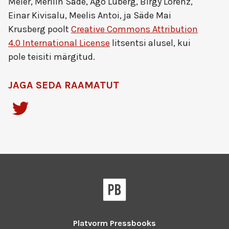
Meier, Merilin Säde, Ago Luberg, Birgy Lorenz,
Einar Kivisalu, Meelis Antoi, ja Säde Mai
Krusberg
poolt
Creative Commons Attribution
4.0 International License
litsentsi alusel, kui
pole teisiti märgitud.
JAGA SEDA RAAMATUT
Platvorm
Pressbooks