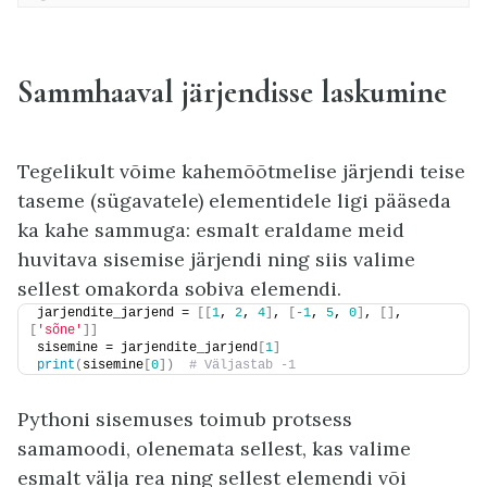
Sammhaaval järjendisse laskumine
Tegelikult võime kahemõõtmelise järjendi teise
taseme (sügavatele) elementidele ligi pääseda
ka kahe sammuga: esmalt eraldame meid
huvitava sisemise järjendi ning siis valime
sellest omakorda sobiva elemendi.
jarjendite_jarjend = 
[[
1
, 
2
, 
4
]
, 
[
-1
, 
5
, 
0
]
, 
[]
, 
[
'sõne'
]]
sisemine = jarjendite_jarjend
[
1
]
print
(
sisemine
[
0
])
 # Väljastab -1
Pythoni sisemuses toimub protsess
samamoodi, olenemata sellest, kas valime
esmalt välja rea ning sellest elemendi või