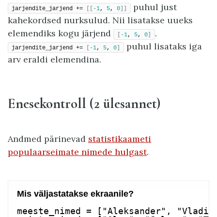
puhul just
jarjendite_jarjend += 
[[
-1
, 
5
, 
0
]]
kahekordsed nurksulud. Nii lisatakse uueks
elemendiks kogu järjend
.
[
-1
, 
5
, 
0
]
puhul lisataks iga
jarjendite_jarjend += 
[
-1
, 
5
, 
0
]
arv eraldi elemendina.
Enesekontroll (2 ülesannet)
Andmed pärinevad
statistikaameti
populaarseimate nimede hulgast
.