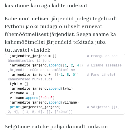
kasutame korraga kahte indeksit.
Kahemõõtmelised järjendid polegi tegelikult
Pythoni jaoks midagi oluliselt erinevat
ühemõõtmelisest järjendist. Seega saame ka
kahemõõtmelisi järjendeid tekitada juba
tuttavatel viisidel:
jarjendite_jarjend = 
[]
 # Praegu on see 
ühemõõtmeline järjend
jarjendite_jarjend.
append
([
1
, 
2
, 
4
])
 # Lisame sisemise 
järjendi - nüüd on kahemõõtmeline
jarjendite_jarjend += 
[[
-1
, 
5
, 
0
]]
 # Pane tähele! 
Kahekordsed nurksulud!
tyhi = 
[]
jarjendite_jarjend.
append
(
tyhi
)
viimane = 
[]
viimane.
append
(
'sõne'
)
jarjendite_jarjend.
append
(
viimane
)
print
(
jarjendite_jarjend
)
 # Väljastab [[1, 
2, 4], [-1, 5, 0], [], ['sõne']]
Selgitame natuke põhjalikumalt, miks on