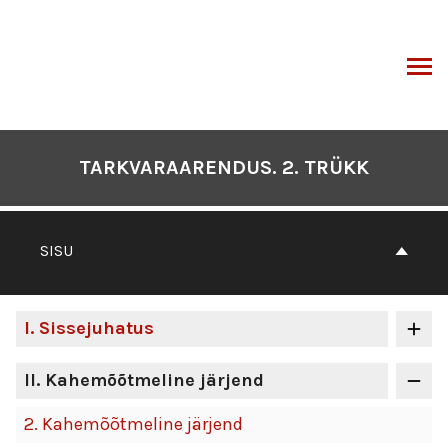
Otse
sisu
juurde
I
TARKVARAARENDUS. 2. TRÜKK
SISU
I
. Sissejuhatus
II
. Kahemõõtmeline järjend
2.
Kahemõõtmeline järjend