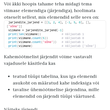
Või äkki hoopis tahame teha midagi tema
viimase elemendiga (järjendiga), hoolimata
otseselt sellest, mis elemendid selle sees on:
jarjendite_jarjend = 
[[
1
, 
2
, 
4
]
, 
[
-1
, 
5
, 
0
]
, 
[]
, 
[
'sõne'
]]
viimane = jarjendite_jarjend
[
-1
]
print
(
len
(
viimane
))
 # Väljastab 1
print
(
viimane.
count
(
5
))
 # Väljastab 0
print
(
viimane.
count
(
'sõne'
))
 # Väljastab 1
print
(
viimane
)
 # Väljastab ['sõne']
Kahemõõtmelist järjendit võime vastavalt
vajadusele käsitleda kas
teatud tüüpi tabelina, kus iga elemendi
asukoht on määratud kahe indeksiga või
tavalise ühemõõtmelise järjendina, mille
elemendid on järjendi tüüpi väärtused.
Näiteks järjendi