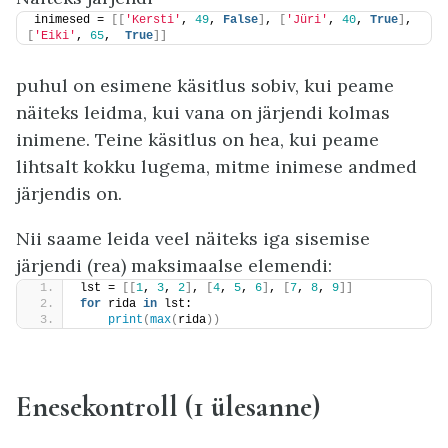
inimesed = 
[[
'Kersti'
, 
49
, 
False
]
, 
[
'Jüri'
, 
40
, 
True
]
, 
[
'Eiki'
, 
65
,  
True
]]
puhul on esimene käsitlus sobiv, kui peame
näiteks leidma, kui vana on järjendi kolmas
inimene. Teine käsitlus on hea, kui peame
lihtsalt kokku lugema, mitme inimese andmed
järjendis on.
Nii saame leida veel näiteks iga sisemise
järjendi (rea) maksimaalse elemendi:
lst = 
[[
1
, 
3
, 
2
]
, 
[
4
, 
5
, 
6
]
, 
[
7
, 
8
, 
9
]]
for
 rida 
in
 lst:
print
(
max
(
rida
))
Enesekontroll (1 ülesanne)