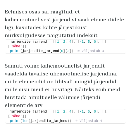
Eelmises osas sai räägitud, et
kahemõõtmelisest järjendist saab elementidele
ligi, kasutades kahte järjestikust
nurksulgudesse paigutatud indeksit:
jarjendite_jarjend = 
[[
1
, 
2
, 
4
]
, 
[
-1
, 
5
, 
0
]
, 
[]
, 
[
'sõne'
]]
print
(
jarjendite_jarjend
[
0
][
2
])
 # Väljastab 4
Samuti võime kahemõõtmelist järjendit
vaadelda tavalise ühemõõtmelise järjendina,
mille elemendid on lihtsalt mingid järjendid,
mille sisu meid ei huvitagi. Näiteks võib meid
huvitada ainult selle välimise järjendi
elementide arv:
jarjendite_jarjend = 
[[
1
, 
2
, 
4
]
, 
[
-1
, 
5
, 
0
]
, 
[]
, 
[
'sõne'
]]
print
(
len
(
jarjendite_jarjend
))
 # Väljastab 4