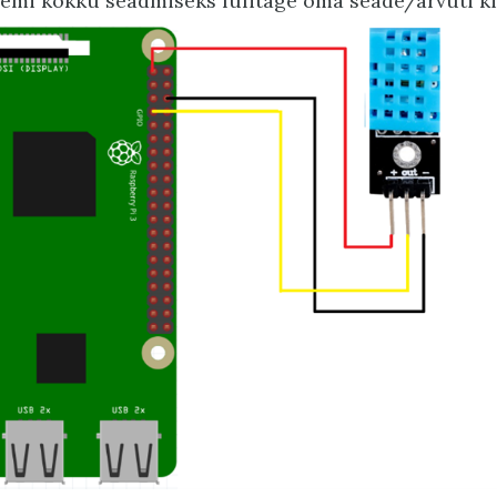
emi kokku seadmiseks lülitage oma seade/arvuti kind