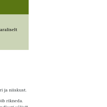
raliselt
 ja niiskust.
õib rikneda.