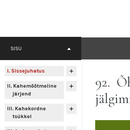
Otse
sisu
juurde
SISU
I
. Sissejuhatus
92
Õh
II
. Kahemõõtmeline
jälgim
järjend
III
. Kahekordne
tsükkel