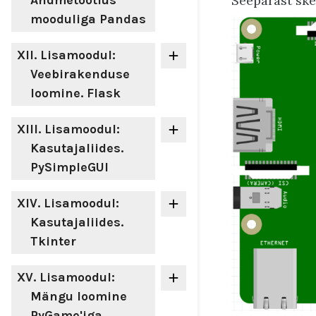
Seepärast ske
Andmetöötlus
mooduliga Pandas
XII
. Lisamoodul:
Veebirakenduse
loomine. Flask
XIII
. Lisamoodul:
Kasutajaliides.
PySimpleGUI
XIV
. Lisamoodul:
Kasutajaliides.
Tkinter
XV
. Lisamoodul:
Mängu loomine
PyGame'iga