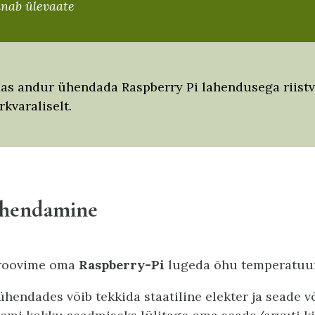
nab ülevaate
as andur ühendada Raspberry Pi lahendusega riistva
arkvaraliselt.
ühendamine
proovime oma
Raspberry-Pi
lugeda õhu temperatuuri
ühendades võib tekkida staatiline elekter ja seade v