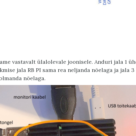
me vastavalt ülalolevale joonisele. Anduri jala 1 ü
skmise jala RB PI sama rea neljanda nõelaga ja jala
kolmanda nõelaga.