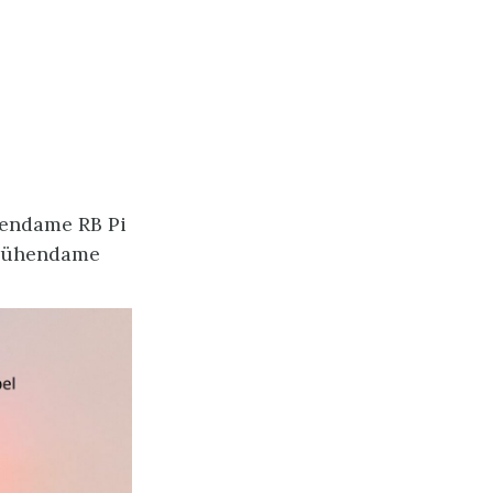
hendame RB Pi
 3 ühendame