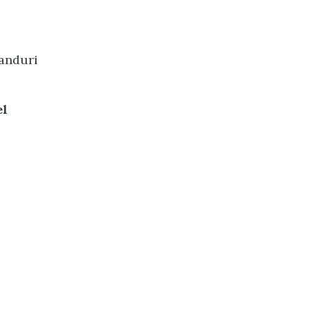
anduri
el