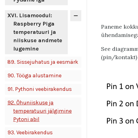
XVI
. Lisamoodul:
Raspberry Piga
Paneme kokku
temperatuuri ja
ühendamiseg
niiskuse andmete
See diagramm
lugemine
(pin/kontakt
89.
Sissejuhatus ja eesmärk
90.
Tööga alustamine
91.
Pythoni veebirakendus
92.
Õhuniiskuse ja
temperatuuri jälgimine
Pytoni abil
93.
Veebirakendus