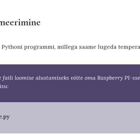
meerimine
 Pythoni programmi, millega saame lugeda tempera
e faili loomise alustamiseks võite oma Raspberry PI-ss
äsu:
e.py