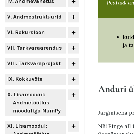
IV
. Andmevahetus
Peatükk an
V
. Andmestruktuurid
VI
. Rekursioon
kuid
ja t
VII
. Tarkvaraarendus
VIII
. Tarkvaraprojekt
IX
. Kokkuvõte
Anduri 
X
. Lisamoodul:
Andmetöötlus
mooduliga NumPy
Järgmisena 
NB! Pinge all 
XI
. Lisamoodul: