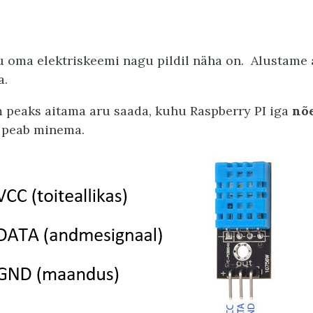
 oma elektriskeemi nagu pildil näha on. Alustame 
a.
 peaks aitama aru saada, kuhu Raspberry PI iga
nõ
) peab minema.