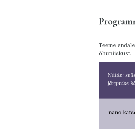
Program
Teeme endale
õhuniiskust.
Näide: sell
järgmise k
nano kats