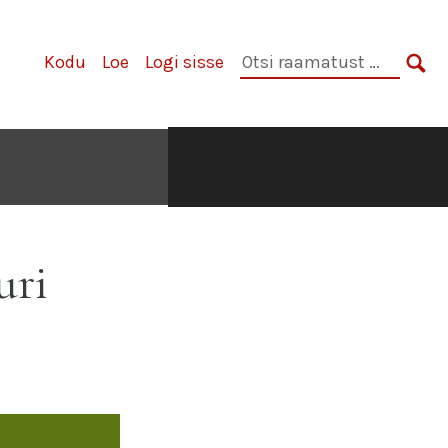
Otsi
Kodu
Loe
Logi sisse
raamatust:
OTS
uri