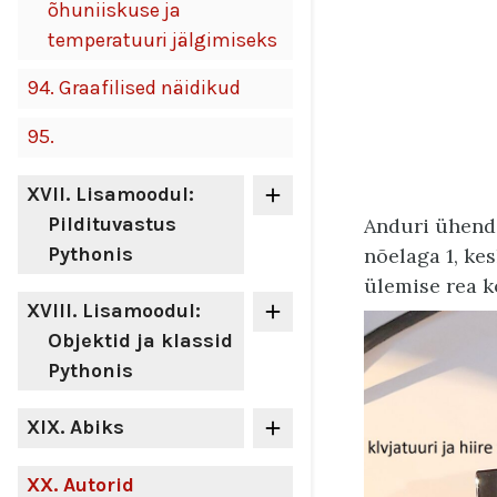
õhuniiskuse ja
temperatuuri jälgimiseks
94.
Graafilised näidikud
95.
XVII
. Lisamoodul:
Pildituvastus
Anduri ühenda
Pythonis
nõelaga 1, ke
ülemise rea 
XVIII
. Lisamoodul:
Objektid ja klassid
Pythonis
XIX
. Abiks
XX
. Autorid