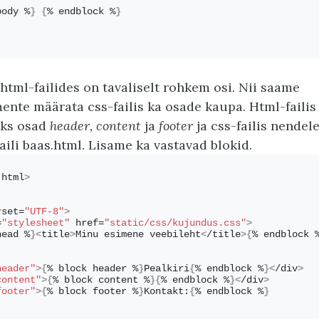
body %
}
{
% endblock %
}
tml-failides on tavaliselt rohkem osi. Nii saame
nte määrata css-failis ka osade kaupa. Html-faili
eks osad
header, content
ja
footer
ja css-failis nendele
aili baas.html. Lisame ka vastavad blokid.
 html
>
rset=
"UTF-8"
>
=
"stylesheet"
 href=
"static/css/kujundus.css"
>
head %
}<
title
>
Minu esimene veebileht
<
/title
>{
% endblock 
header"
>{
% block header %
}
Pealkiri
{
% endblock %
}<
/div
>
content"
>{
% block content %
}{
% endblock %
}<
/div
>
footer"
>{
% block footer %
}
Kontakt:
{
% endblock %
}