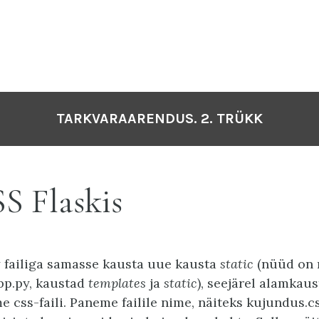
TARKVARAARENDUS. 2. TRÜKK
S Flaskis
 failiga samasse kausta uue kausta
static
(nüüd on 
app.py, kaustad
templates
ja
static
), seejärel alamkau
me css-faili. Paneme failile nime, näiteks kujundus.