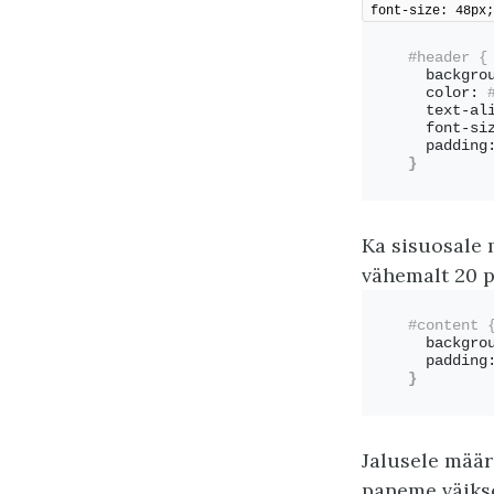
font-size: 48px;
#header {
  backgro
  color:
 
  text-al
  font-si
  padding
}
Ka sisuosale 
vähemalt 20 p
#content 
  backgro
  padding
}
Jalusele määr
paneme väiks