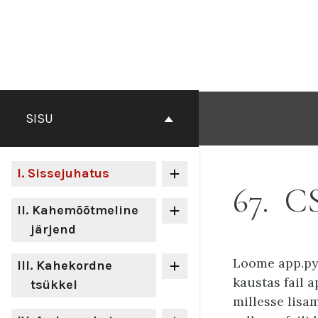
Otse
sisu
juurde
SISU
I
. Sissejuhatus
67
CS
II
. Kahemõõtmeline
järjend
Loome app.py
III
. Kahekordne
kaustas fail 
tsükkel
millesse lisa