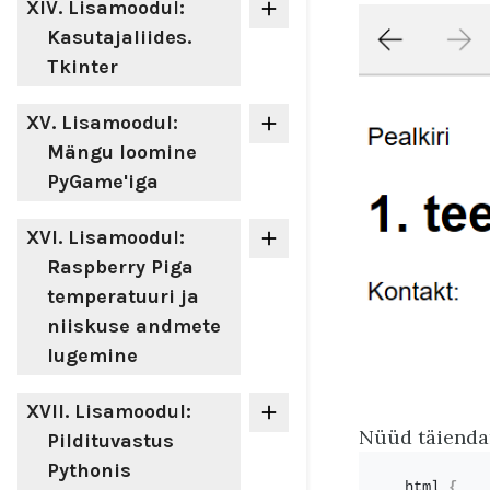
XIV
. Lisamoodul:
Kasutajaliides.
Tkinter
XV
. Lisamoodul:
Mängu loomine
PyGame'iga
XVI
. Lisamoodul:
Raspberry Piga
temperatuuri ja
niiskuse andmete
lugemine
XVII
. Lisamoodul:
Nüüd täiendam
Pildituvastus
Pythonis
html 
{