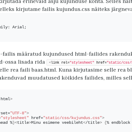
i kirjutada erinevaid asju kujunduse kohta. Selles n
Selleks kirjutame failis kujundus.css näiteks järgnev
mily: Arial;
ss-failis määratud kujundused html-failides rakenduk
ad-ossa lisada rida
<
link rel=
"stylesheet"
 href=
"static/css/
lle rea faili baas.html. Kuna kirjutasime selle rea b
akenduvad muudatused kõikides failides, milles selle
 html
>
rset=
"UTF-8"
>
=
"stylesheet"
 href=
"static/css/kujundus.css"
>
head %
}<
title
>
Minu esimene veebileht
<
/title
>
{
% endblock