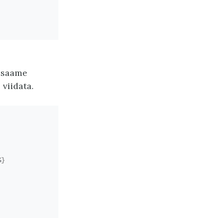
s saame
 viidata.
%
}