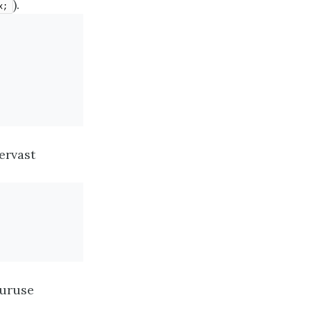
).
x;
ervast
uuruse