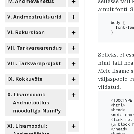
sellesse fail
IV
. Andmevahetus
ainult fonti. 
V
. Andmestruktuurid
body 
{
  font-fa
VI
. Rekursioon
}
VII
. Tarkvaraarendus
Selleks, et c
html-faili he
VIII
. Tarkvaraprojekt
Meie lisame se
väljaspoole, r
IX
. Kokkuvõte
viidatud.
X
. Lisamoodul:
<
!DOCTYPE
Andmetöötlus
<
html
>
mooduliga NumPy
<
head
>
<
meta cha
<
link rel
{
% block 
XI
. Lisamoodul:
<
/head
>