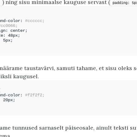
) ning sisu minimaalse kauguse servast (
padding: 5p
und-color:
 #cccccc;
#cc0066;
ign: center;
ze: 48px;
: 5px;
määrame taustavärvi, samuti tahame, et sisu oleks s
iksli kaugusel.
{
und-color:
 #f2f2f2;
: 20px;
ame tunnused sarnaselt päiseosale, ainult teksti s
ema.