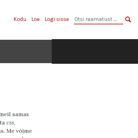
Otsi
Kodu
Loe
Logi sisse
raamatust:
OTS
meil samas
sta
css
,
css. Me võime