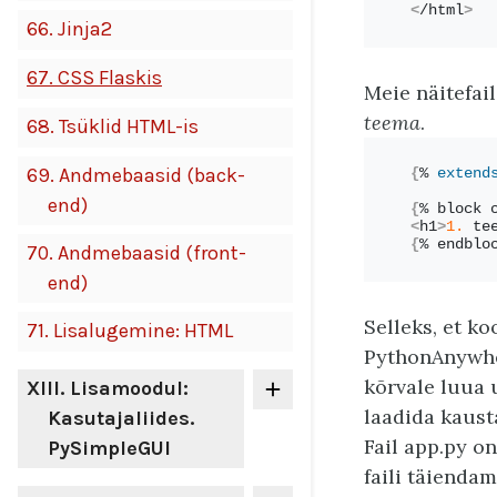
<
/html
>
66.
Jinja2
67.
CSS Flaskis
Meie näitefail
teema
.
68.
Tsüklid HTML-is
69.
Andmebaasid (back-
{
% 
extend
end)
{
% block 
<
h1
>
1.
 te
{
% endblo
70.
Andmebaasid (front-
end)
Selleks, et k
71.
Lisalugemine: HTML
PythonAnywhe
kõrvale luua
XIII
. Lisamoodul:
laadida kaus
Kasutajaliides.
Fail app.py o
PySimpleGUI
faili täiendami