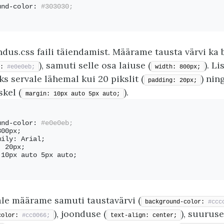
und-color:
 #303030;
dus.css faili täiendamist. Määrame tausta värvi ka 
), samuti selle osa laiuse (
). L
:
 #e0e0eb;
width: 800px;
eks servale lähemal kui 20 pikslit (
) nin
padding: 20px;
skel (
).
margin: 10px auto 5px auto;
und-color:
 #e0e0eb;
800px; 
mily: Arial;
: 20px;
 10px auto 5px auto;
le määrame samuti taustavärvi (
background-color:
 #ccc
), joonduse (
), suuruse
color:
 #cc0066;
text-align: center;