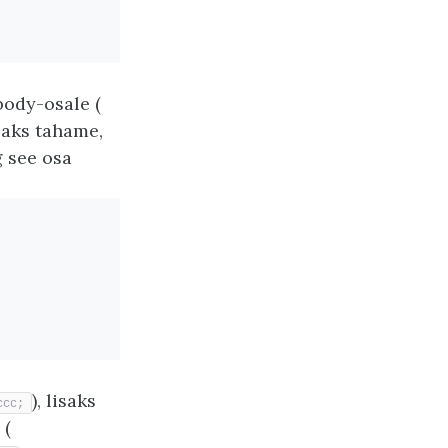
body-osale (
isaks tahame,
g see osa
), lisaks
ccc;
 (