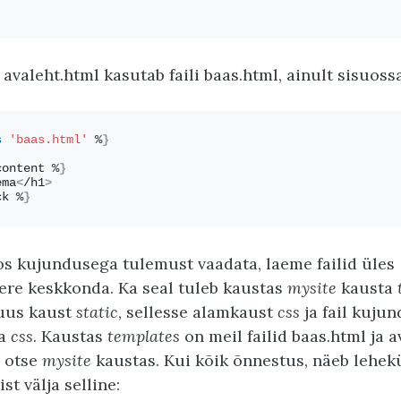
 avaleht.html kasutab faili baas.html, ainult sisuos
s
'baas.html'
 %
}
content %
}
ema
<
/h1
>
ck %
}
oos kujundusega tulemust vaadata, laeme failid üles
re keskkonda. Ka seal tuleb kaustas
mysite
kausta
 uus kaust
static
, sellesse alamkaust
css
ja fail kujun
ta
css
. Kaustas
templates
on meil failid baas.html ja a
n otse
mysite
kaustas. Kui kõik õnnestus, näeb lehek
st välja selline: