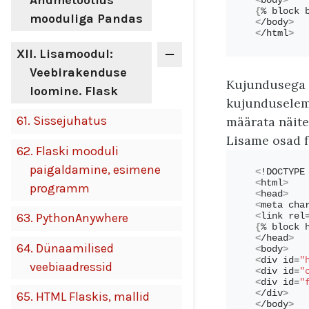
Andmetöötlus
<
body
>
{
% block 
mooduliga Pandas
<
/body
>
<
/html
>
XII
. Lisamoodul:
Veebirakenduse
Kujundusega h
loomine. Flask
kujunduseleme
61.
Sissejuhatus
määrata näit
Lisame osad f
62.
Flaski mooduli
paigaldamine, esimene
<
!DOCTYPE
<
html
>
programm
<
head
>
<
meta cha
63.
PythonAnywhere
<
link rel
{
% block 
<
/head
>
64.
Dünaamilised
<
body
>
<
div id=
"
veebiaadressid
<
div id=
"
<
div id=
"
<
/div
>
65.
HTML Flaskis, mallid
<
/body
>