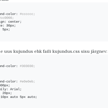
und-color:
 #cccccc;
#cc0066;
ign: center;
ze: 30px;
: 5px;
e uus kujundus ehk faili kujundus.css sisu järgnev:
und-color:
 #303030;
und-color:
 #e0e0eb;
800px; 
mily: Arial;
: 20px;
 10px auto 5px auto;