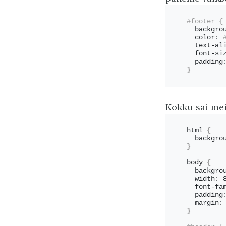
#footer {
  backgro
  color:
 
  text-al
  font-si
  padding
}
Kokku sai mei
html 
{
  backgro
}
body 
{
  backgro
  width: 
  font-fa
  padding
  margin:
}