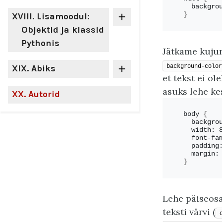
  backgro
XVIII
. Lisamoodul:
}
Objektid ja klassid
Pythonis
Jätkame kujun
XIX
. Abiks
background-color
et tekst ei ol
asuks lehe ke
XX
. Autorid
body 
{
  backgro
  width: 
  font-fa
  padding
  margin:
}
Lehe päiseosa
teksti värvi (