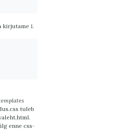
sa kirjutame
1.
templates
dus.css tuleb
valeht.html.
ülg enne css-