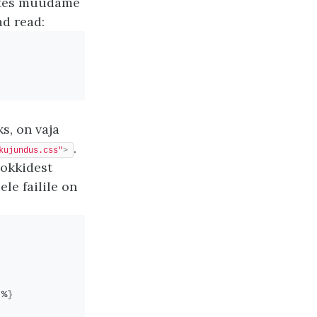
äites muudame
ad read:
s, on vaja
.
kujundus.css"
>
lokkidest
le failile on
 %
}