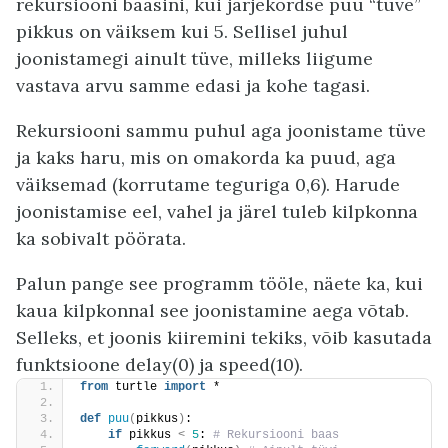
rekursiooni baasini, kui järjekordse puu “tüve”
pikkus on väiksem kui 5. Sellisel juhul
joonistamegi ainult tüve, milleks liigume
vastava arvu samme edasi ja kohe tagasi.
Rekursiooni sammu puhul aga joonistame tüve
ja kaks haru, mis on omakorda ka puud, aga
väiksemad (korrutame teguriga 0,6). Harude
joonistamise eel, vahel ja järel tuleb kilpkonna
ka sobivalt pöörata.
Palun pange see programm tööle, näete ka, kui
kaua kilpkonnal see joonistamine aega võtab.
Selleks, et joonis kiiremini tekiks, võib kasutada
funktsioone delay(0) ja speed(10).
from
 turtle 
import
 *
def
puu
(
pikkus
)
: 
if
 pikkus 
<
5
:
 # Rekursiooni baas