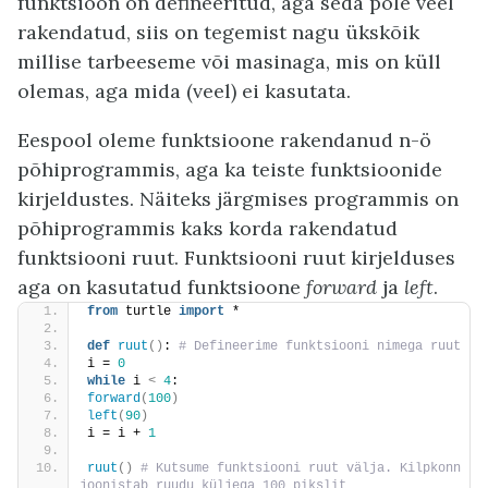
funktsioon on defineeritud, aga seda pole veel
rakendatud, siis on tegemist nagu ükskõik
millise tarbeeseme või masinaga, mis on küll
olemas, aga mida (veel) ei kasutata.
Eespool oleme funktsioone rakendanud n-ö
põhiprogrammis, aga ka teiste funktsioonide
kirjeldustes. Näiteks järgmises programmis on
põhiprogrammis kaks korda rakendatud
funktsiooni ruut. Funktsiooni ruut kirjelduses
aga on kasutatud funktsioone
forward
ja
left
.
from
 turtle 
import
 *
def
ruut
()
:
 # Defineerime funktsiooni nimega ruut
i = 
0
while
 i 
<
4
:
forward
(
100
)
left
(
90
)
i = i + 
1
ruut
()
 # Kutsume funktsiooni ruut välja. Kilpkonn 
joonistab ruudu küljega 100 pikslit