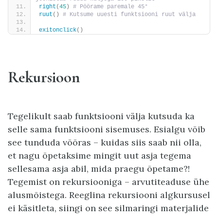
right
(
45
)
 # Pöörame paremale 45°
ruut
()
 # Kutsume uuesti funktsiooni ruut välja
exitonclick
()
Rekursioon
Tegelikult saab funktsiooni välja kutsuda ka
selle sama funktsiooni sisemuses. Esialgu võib
see tunduda võõras – kuidas siis saab nii olla,
et nagu õpetaksime mingit uut asja tegema
sellesama asja abil, mida praegu õpetame?!
Tegemist on rekursiooniga – arvutiteaduse ühe
alusmõistega. Reeglina rekursiooni algkursusel
ei käsitleta, siingi on see silmaringi materjalide