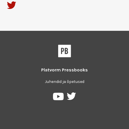
Platvorm
Pressbooks
Juhendid ja õpetused
Pressbooks
Pressbooks
Twitter
YouTube
platvormil
keskkonnas