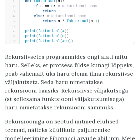
def
faktoriaal
(
n
)
:
if
 n == 
0
:
 # Rekursiooni baas
return
1
else
:
 # Rekursiooni samm
return
 n * 
faktoriaal
(
n-
1
)
print
(
faktoriaal
(
4
))
print
(
faktoriaal
(
0
))
print
(
faktoriaal
(
400
))
Rekursiivsetes programmides ongi alati mitu
haru. Selleks, et protsess üldse kunagi lõppeks,
peab vähemalt üks haru olema ilma rekursiivse
väljakutseta. Seda haru nimetatakse
rekursiooni baasiks. Rekursiivse väljakutsega
(st sellesama funktsiooni väljakutsumisega)
haru nimetatakse rekursiooni sammuks.
Rekursiooniga on seotud mitmed elulised
teemad, näiteks küülikute paljunemise
modelleerimine Fibonacci arvude abil jpm. Meie