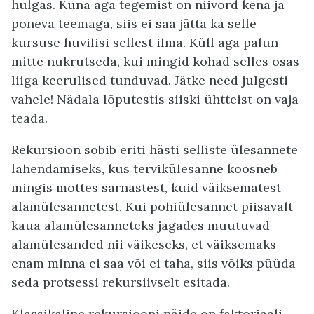
hulgas. Kuna aga tegemist on niivõrd kena ja
põneva teemaga, siis ei saa jätta ka selle
kursuse huvilisi sellest ilma. Küll aga palun
mitte nukrutseda, kui mingid kohad selles osas
liiga keerulised tunduvad. Jätke need julgesti
vahele! Nädala lõputestis siiski ühtteist on vaja
teada.
Rekursioon sobib eriti hästi selliste ülesannete
lahendamiseks, kus tervikülesanne koosneb
mingis mõttes sarnastest, kuid väiksematest
alamülesannetest. Kui põhiülesannet piisavalt
kaua alamülesanneteks jagades muutuvad
alamülesanded nii väikeseks, et väiksemaks
enam minna ei saa või ei taha, siis võiks püüda
seda protsessi rekursiivselt esitada.
Klassikaline rekursiooni näide on faktoriaali