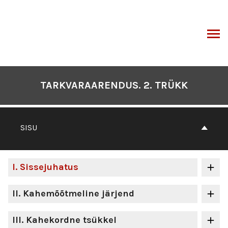
Otse
sisu
juurde
I
TARKVARAARENDUS. 2. TRÜKK
SISU
I
. Sissejuhatus
II
. Kahemõõtmeline järjend
III
. Kahekordne tsükkel