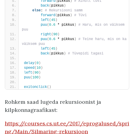
forward
(
pikkus
)
 # Ainult tüvi
back
(
pikkus
)
else
:
 # Rekursiooni samm
forward
(
pikkus
)
 # Tüvi
left
(
45
)
puu
(
0.6
 * pikkus
)
 # Haru, mis on väiksem 
puu
right
(
90
)
puu
(
0.6
 * pikkus
)
 # Teine haru, mis on ka 
väiksem puu
left
(
45
)
back
(
pikkus
)
 # Tüvepidi tagasi
delay
(
0
)
speed
(
10
)
left
(
90
)
puu
(
100
)
exitonclick
()
Rohkem saad lugeda rekursioonist ja
kilpkonnagraafikast:
https://courses.cs.ut.ee/2017/eprogalused/spri
ng/Main/Silmaring-rekursioon