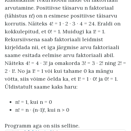
arvutamine. Positiivse täisarvu n faktoriaal
(tähistus n!) on n esimese positiivse täisarvu
korrutis. Näiteks 4! = 1 · 2 · 3 · 4 = 24. Eraldi on
kokkulepitud, et 0! = 1. Muidugi ka 1! = 1.
Rekursiivsena saab faktoriaali leidmist
kirjeldada nii, et iga järgmise arvu faktoriaali
saame esitada eelmise arvu faktoriaali abil.
Näiteks 4! = 4 · 3! ja omakorda 3! = 3 · 2! ning 2! =
2 · 1!. No ja 1! = 1 või kui tahame 0 ka mängu
võtta, siis võime öelda ka, et 1! = 1 · 0! ja 0! = 1.
Üldistatult saame kaks haru:
n! = 1, kui n = 0
n! = n · (n-1)!, kui n > 0
Programm aga on siis selline.