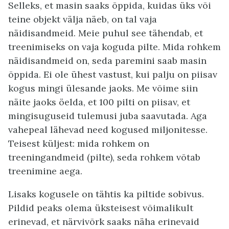
Selleks, et masin saaks õppida, kuidas üks või
teine objekt välja näeb, on tal vaja
näidisandmeid. Meie puhul see tähendab, et
treenimiseks on vaja koguda pilte. Mida rohkem
näidisandmeid on, seda paremini saab masin
õppida. Ei ole ühest vastust, kui palju on piisav
kogus mingi ülesande jaoks. Me võime siin
näite jaoks öelda, et 100 pilti on piisav, et
mingisuguseid tulemusi juba saavutada. Aga
vahepeal lähevad need kogused miljonitesse.
Teisest küljest: mida rohkem on
treeningandmeid (pilte), seda rohkem võtab
treenimine aega.
Lisaks kogusele on tähtis ka piltide sobivus.
Pildid peaks olema üksteisest võimalikult
erinevad, et närvivõrk saaks näha erinevaid