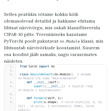
Selles peatükis võtame kokku kõik
olemasolevad detailid ja hakkame ehitama
lihtsat närvivõrgu, mis oskab klassifitseerida
CIFAR-10 pilte. Treenimiseks kasutame
PyTorchi poolt pakutavat
klassi, mis
nn.Module
lihtsustab närvivõrkude koostamist. Suurem
osa koodist jääb samaks, nagu varasemates
näidetes.
from
 torch 
import
 nn
class
NeuralNetwork
(
nn.Module
)
: 
 # anname 
nn.Module-ile nime "NeuralNetwork"
def
__init__
(
self
)
:
super
()
.
__init__
()
 # vajalik rida 
nn.Module-i kasutamiseks!
def
forward
(
self, x
)
:
print
(
x.shape
)
 # torch.Size([16, 3, 32, 
32]) - 16 pilti, 3 värvikanalit (RGB), 32x32 
pikslit