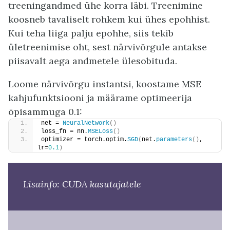
treeningandmed ühe korra läbi. Treenimine
koosneb tavaliselt rohkem kui ühes epohhist.
Kui teha liiga palju epohhe, siis tekib
ületreenimise oht, sest närvivõrgule antakse
piisavalt aega andmetele ülesobituda.
Loome närvivõrgu instantsi, koostame MSE
kahjufunktsiooni ja määrame optimeerija
õpisammuga 0.1:
net = 
NeuralNetwork
()
loss_fn = nn.
MSELoss
()
optimizer = torch.optim.
SGD
(
net.
parameters
()
, 
lr=
0.1
)
Lisainfo: CUDA kasutajatele