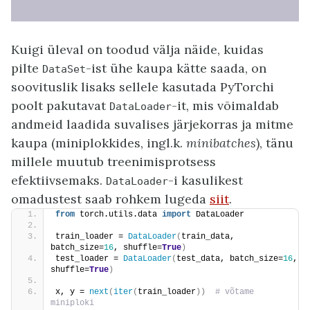
Kuigi üleval on toodud välja näide, kuidas
pilte
-ist ühe kaupa kätte saada, on
DataSet
soovituslik lisaks sellele kasutada PyTorchi
poolt pakutavat
-it, mis võimaldab
DataLoader
andmeid laadida suvalises järjekorras ja mitme
kaupa (miniplokkides, ingl.k.
minibatches
), tänu
millele muutub treenimisprotsess
efektiivsemaks.
-i kasulikest
DataLoader
omadustest saab rohkem lugeda
siit
.
from
 torch.utils.data 
import
 DataLoader
train_loader = 
DataLoader
(
train_data, 
batch_size=
16
, shuffle=
True
)
test_loader = 
DataLoader
(
test_data, batch_size=
16
, 
shuffle=
True
)
x, y = 
next
(
iter
(
train_loader
))
 # võtame 
miniploki