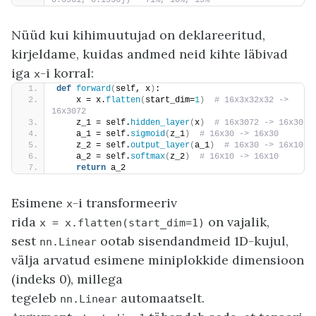
Nüüd kui kihimuutujad on deklareeritud,
kirjeldame, kuidas andmed neid kihte läbivad
iga
-i korral:
x
def
forward
(
self, x
)
:
    x = x.
flatten
(
start_dim=
1
)
 # 16x3x32x32 -> 
16x3072
    z_1 = self.
hidden_layer
(
x
)
 # 16x3072 -> 16x30
    a_1 = self.
sigmoid
(
z_1
)
 # 16x30 -> 16x30
    z_2 = self.
output_layer
(
a_1
)
 # 16x30 -> 16x10
    a_2 = self.
softmax
(
z_2
)
 # 16x10 -> 16x10
return
 a_2
Esimene
-i transformeeriv
x
rida
on vajalik,
x
=
x.flatten(start_dim=1)
sest
ootab sisendandmeid 1D-kujul,
nn.Linear
välja arvatud esimene miniplokkide dimensioon
(indeks 0), millega
tegeleb
automaatselt.
nn.Linear