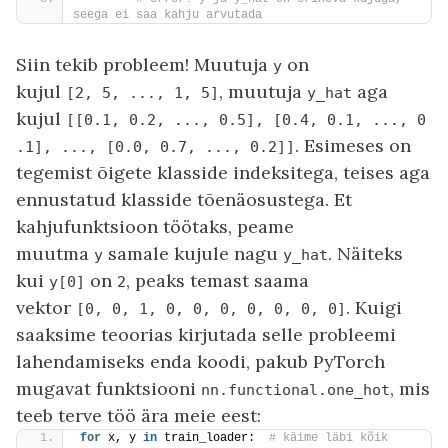
seega ei saa kahju arvutada
Siin tekib probleem! Muutuja
on
y
kujul
, muutuja
aga
[2,
5,
...,
1,
5]
y_hat
kujul
[[0.1,
0.2,
...,
0.5],
[0.4,
0.1,
...,
0
. Esimeses on
.1],
...,
[0.0,
0.7,
...,
0.2]]
tegemist õigete klasside indeksitega, teises aga
ennustatud klasside tõenäosustega. Et
kahjufunktsioon töötaks, peame
muutma
samale kujule nagu
. Näiteks
y
y_hat
kui
on
, peaks temast saama
y[0]
2
vektor
. Kuigi
[0,
0,
1,
0,
0,
0,
0,
0,
0,
0]
saaksime teoorias kirjutada selle probleemi
lahendamiseks enda koodi, pakub PyTorch
mugavat funktsiooni
, mis
nn.functional.one_hot
teeb terve töö ära meie eest:
for
 x, y 
in
 train_loader: 
 # käime läbi kõik 