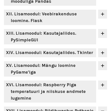
mooduliga Pandas
XII
. Lisamoodul: Veebirakenduse
loomine. Flask
XIII
. Lisamoodul: Kasutajaliides.
PySimpleGUI
XIV
. Lisamoodul: Kasutajaliides. Tkinter
XV
. Lisamoodul: Mängu loomine
PyGame'iga
XVI
. Lisamoodul: Raspberry Piga
temperatuuri ja niiskuse andmete
lugemine
XVII
. Lisamoodul: Pildituvastus Pythonis