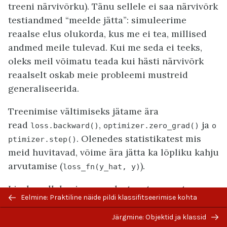
treeni närvivõrku). Tänu sellele ei saa närvivõrk
testiandmed “meelde jätta”: simuleerime
reaalse elus olukorda, kus me ei tea, millised
andmed meile tulevad. Kui me seda ei teeks,
oleks meil võimatu teada kui hästi närvivõrk
reaalselt oskab meie probleemi mustreid
generaliseerida.
Treenimise vältimiseks jätame ära
read
,
ja
loss.backward()
optimizer.zero_grad()
o
. Olenedes statistikatest mis
ptimizer.step()
meid huvitavad, võime ära jätta ka lõpliku kahju
arvutamise (
).
loss_fn(y_hat,
y)
Lisaks sellele ei pea me ka taustas arvutama
Eelmine: Praktiline näide pildi klassifitseerimise kohta
gradiente, mida muidu
tehakse PyTorchis
vaikimisi
. Et gradientide arvutamist vältida,
Järgmine: Objektid ja klassid