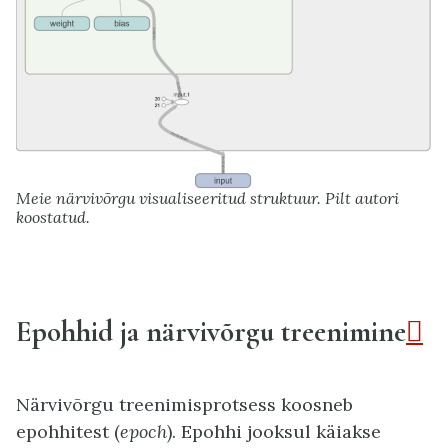
Meie närvivõrgu visualiseeritud struktuur. Pilt autori
koostatud.
Epohhid ja närvivõrgu treenimine

Närvivõrgu treenimisprotsess koosneb
epohhitest (
epoch
). Epohhi jooksul käiakse