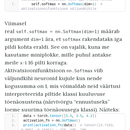
    self.softmax = nn.
Softmax
(
dim=
1
)
 # 
aktivatsioonifunktsioon väljundkihile
Viimasel
real
määrab
self.softmax
=
nn.Softmax(dim=1)
argument
ära, et
rakendataks iga
dim=1
softmax
pildi kohta eraldi. See on vajalik, kuna me
kasutame miniplokke, mille puhul antakse
meile
-i 16 pilti korraga.
x
Aktivatsioonifunktsioon
viib
nn.Softmax
väljundkihi neuronid kujule kus nende
kogusumma on 1, mis võimaldab neid väärtusi
interpreteerida piltide klassi kuuluvuse
tõenäosustena (närvivõrgu “ennustuseks”
loeme suurima tõenäosusega klassi). Näiteks:
data = torch.
tensor
([
5.5
, 
3.5
, 
4.2
])
activation_fn = nn.
Softmax
()
print
(
activation_fn
(
data
))
 # tensor([0.7103, 
0.0961, 0.1936]) - 71%, 10%, 19%