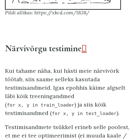
Pildi allikas: https://xkcd.com/1838/
Närvivõrgu testimine

Kui tahame näha, kui hästi meie närvivõrk
töötab, siis saame selleks kasutada
testimisandmeid. Igas epohhis käime algselt
läbi kõik treeningandmed
(
) ja siis kõik
for
x,
y
in
train_loader
testimisandmed (
).
for
x,
y
in
test_loader
Testimisandmete tsükkel erineb selle poolest,
et me ei tee optimeerimist (ei muuda kaale /