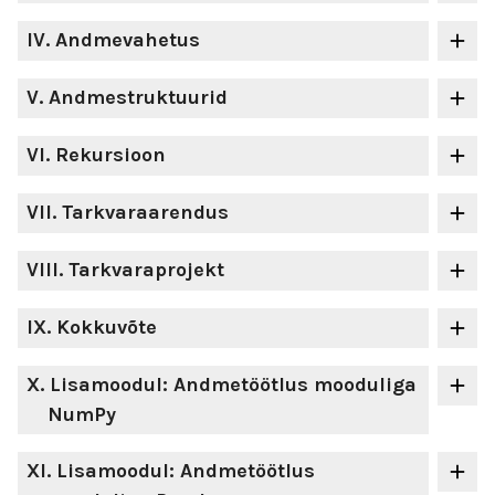
IV
. Andmevahetus
V
. Andmestruktuurid
VI
. Rekursioon
VII
. Tarkvaraarendus
VIII
. Tarkvaraprojekt
IX
. Kokkuvõte
X
. Lisamoodul: Andmetöötlus mooduliga
NumPy
XI
. Lisamoodul: Andmetöötlus