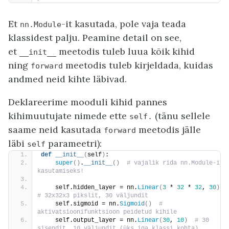
Et
-it kasutada, pole vaja teada
nn.Module
klassidest palju. Peamine detail on see,
et
meetodis tuleb luua kõik kihid
__init__
ning
meetodis tuleb kirjeldada, kuidas
forward
andmed neid kihte läbivad.
Deklareerime mooduli kihid pannes
kihimuutujate nimede ette
(tänu sellele
self.
saame neid kasutada
meetodis jälle
forward
läbi
parameetri):
self
def
__init__
(
self
)
:
super
()
.
__init__
()
 # vajalik rida nn.Module-i 
kasutamiseks!
    self.hidden_layer = nn.
Linear
(
3
 * 
32
 * 
32
, 
30
)
# 32x32x3 pikslit, 30 väljundit
    self.sigmoid = nn.
Sigmoid
()
 # 
aktivatsioonifunktsioon peidetud kihile
    self.output_layer = nn.
Linear
(
30
, 
10
)
 # 30 
sisendit, 10 väljundit (üks iga klassi kohta)