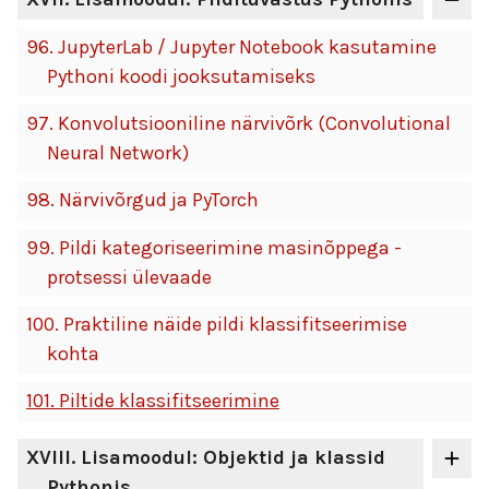
96.
JupyterLab / Jupyter Notebook kasutamine
Pythoni koodi jooksutamiseks
97.
Konvolutsiooniline närvivõrk (Convolutional
Neural Network)
98.
Närvivõrgud ja PyTorch
99.
Pildi kategoriseerimine masinõppega -
protsessi ülevaade
100.
Praktiline näide pildi klassifitseerimise
kohta
101.
Piltide klassifitseerimine
XVIII
. Lisamoodul: Objektid ja klassid
Pythonis