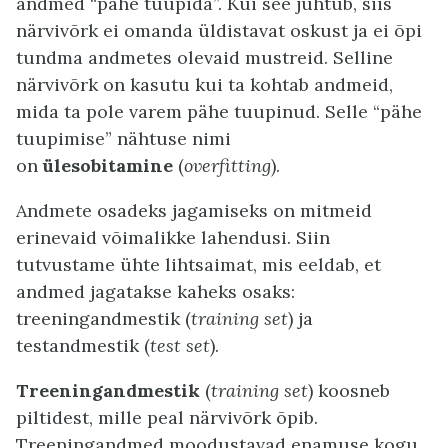
andmed “pähe tuupida”. Kui see juhtub, siis
närvivõrk ei omanda üldistavat oskust ja ei õpi
tundma andmetes olevaid mustreid. Selline
närvivõrk on kasutu kui ta kohtab andmeid,
mida ta pole varem pähe tuupinud. Selle “pähe
tuupimise” nähtuse nimi
on
ülesobitamine
(
overfitting
).
Andmete osadeks jagamiseks on mitmeid
erinevaid võimalikke lahendusi. Siin
tutvustame ühte lihtsaimat, mis eeldab, et
andmed jagatakse kaheks osaks:
treeningandmestik (
training set
) ja
testandmestik (
test set
).
Treeningandmestik
(
training set
) koosneb
piltidest, mille peal närvivõrk õpib.
Treeningandmed moodustavad enamuse kogu