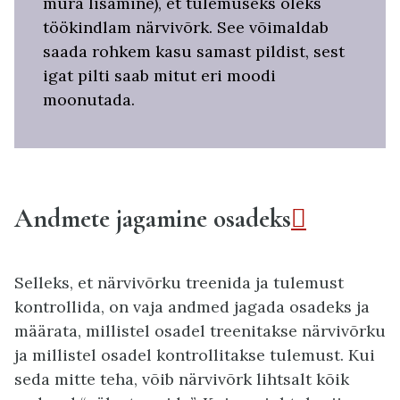
müra lisamine), et tulemuseks oleks
töökindlam närvivõrk. See võimaldab
saada rohkem kasu samast pildist, sest
igat pilti saab mitut eri moodi
moonutada.
Andmete jagamine osadeks

Selleks, et närvivõrku treenida ja tulemust
kontrollida, on vaja andmed jagada osadeks ja
määrata, millistel osadel treenitakse närvivõrku
ja millistel osadel kontrollitakse tulemust. Kui
seda mitte teha, võib närvivõrk lihtsalt kõik