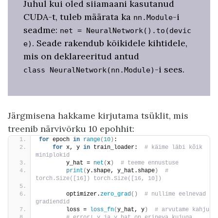
Juhul kui oled siiamaani kasutanud
CUDA-t, tuleb määrata ka
-i
nn.Module
seadme:
net
=
NeuralNetwork().to(devic
. Seade rakendub kõikidele kihtidele,
e)
mis on deklareeritud antud
-i sees.
class
NeuralNetwork(nn.Module)
Järgmisena hakkame kirjutama tsüklit, mis
treenib närvivõrku 10 epohhit:
for
 epoch 
in
range
(
10
)
:
for
 x, y 
in
 train_loader: 
 # käime läbi kõik 
miniplokid
        y_hat = 
net
(
x
)
 # teeme ennustuse
print
(
y.shape, y_hat.shape
)
 # 
torch.Size([16]) torch.Size([16, 10])
        optimizer.
zero_grad
()
 # nullime eelnevad 
gradiendid
        loss = 
loss_fn
(
y_hat, y
)
 # arvutame kahju
 # error! y ja y_hat on erineva kujuga, 