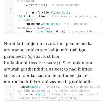
miniplokid
    y_hat = 
net
(
x
)
 # teeme ennustuse
    y = nn.functional.
one_hot
(
y, 
10
)
.
to
(
torch.float
)
 # muudame y-i õigele kujule 
(10 klassi)
    optimizer.
zero_grad
()
 # nullime kõik 
varasemad gradiendid
    loss = 
loss_fn
(
y_hat, y
)
 # arvutame kahju
Nüüd kui kahju on arvutatud, peame me ka
arvutama, kuidas see kahju mõjutab iga
parameetri (
) väärtust läbi
w
funktsiooni
. See funktsioon
loss.backward()
arvutab gradiendid ja salvestab nad kihtide
sisse. Ja lõpuks kasutame optimeerijat, et
muuta kaalufaktoreid vastavalt gradiendile.
loss.
backward
()
 # leiame, kui palju peame muutma 
iga kihi parameetrit, et kahju oleks väiksem
optimizer.
step
()
 # teeme sammu optimeerija abil 
(muudame kaale vastavalt gradiendile)