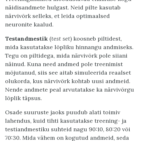
näidisandmete hulgast. Neid pilte kasutab
närvivõrk selleks, et leida optimaalsed
neuronite kaalud.
Testandmestik
(
test set
) koosneb piltidest,
mida kasutatakse lõpliku hinnangu andmiseks.
Tegu on piltidega, mida närvivõrk pole siiani
näinud. Kuna need andmed pole treenimist
mõjutanud, siis see aitab simuleerida reaalset
olukorda, kus närvivõrk kohtab uusi andmeid.
Nende andmete peal arvutatakse ka närvivõrgu
lõplik täpsus.
Osade suuruste jaoks puudub alati toimiv
lahendus, kuid tihti kasutatakse treening- ja
testiandmestiku suhteid nagu 90:10, 80:20 või
70:30. Mida vähem on kogutud andmeid, seda