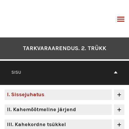
Otse
sisu
juurde
I
TARKVARAARENDUS. 2. TRÜKK
SISU
I
. Sissejuhatus
II
. Kahemõõtmeline järjend
III
. Kahekordne tsükkel