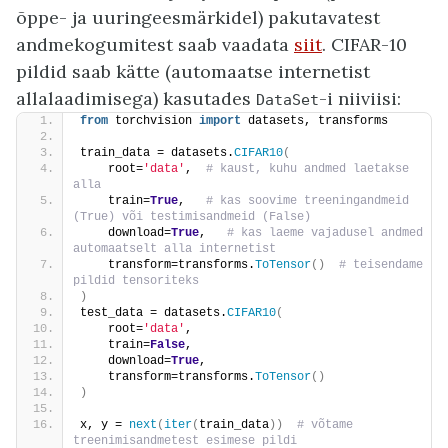
õppe- ja uuringeesmärkidel) pakutavatest
andmekogumitest saab vaadata
siit
. CIFAR-10
pildid saab kätte (automaatse internetist
allalaadimisega) kasutades
-i niiviisi:
DataSet
from
 torchvision 
import
 datasets, transforms
train_data = datasets.
CIFAR10
(
    root=
'data'
, 
 # kaust, kuhu andmed laetakse 
alla
    train=
True
,  
 # kas soovime treeningandmeid 
(True) või testimisandmeid (False)
    download=
True
,  
 # kas laeme vajadusel andmed 
automaatselt alla internetist
    transform=transforms.
ToTensor
()
 # teisendame 
pildid tensoriteks
)
test_data = datasets.
CIFAR10
(
    root=
'data'
,
    train=
False
,
    download=
True
,
    transform=transforms.
ToTensor
()
)
x, y = 
next
(
iter
(
train_data
))
 # võtame 
treenimisandmetest esimese pildi