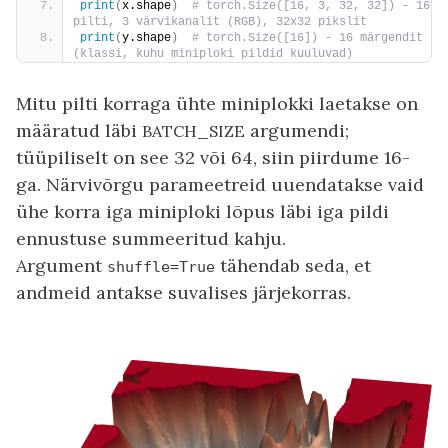
print
(
x.shape
)
 # torch.Size([16, 3, 32, 32]) - 16 
pilti, 3 värvikanalit (RGB), 32x32 pikslit
print
(
y.shape
)
 # torch.Size([16]) - 16 märgendit 
(klassi, kuhu miniploki pildid kuuluvad)
Mitu pilti korraga ühte miniplokki laetakse on
määratud läbi
argumendi;
BATCH_SIZE
tüüpiliselt on see 32 või 64, siin piirdume 16-
ga. Närvivõrgu parameetreid uuendatakse vaid
ühe korra iga miniploki lõpus läbi iga pildi
ennustuse summeeritud kahju.
Argument
tähendab seda, et
shuffle=True
andmeid antakse suvalises järjekorras.