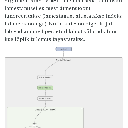
Argument
tähendab seda, et tensori
start_dim=1
lamestamisel esimest dimensiooni
ignoreeritakse (lamestamist alustatakse indeks
1 dimensiooniga). Nüüd kui
on õigel kujul,
x
läbivad andmed peidetud kihist väljundkihini,
kus lõplik tulemus tagastatakse.