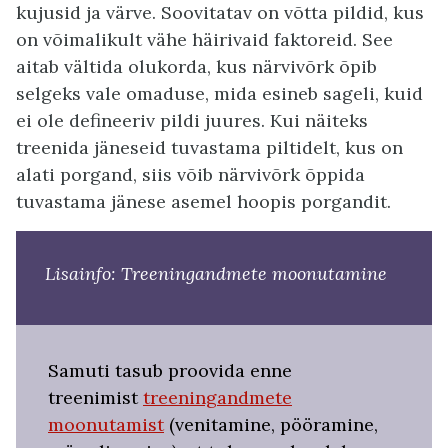
kujusid ja värve. Soovitatav on võtta pildid, kus
on võimalikult vähe häirivaid faktoreid. See
aitab vältida olukorda, kus närvivõrk õpib
selgeks vale omaduse, mida esineb sageli, kuid
ei ole defineeriv pildi juures. Kui näiteks
treenida jäneseid tuvastama piltidelt, kus on
alati porgand, siis võib närvivõrk õppida
tuvastama jänese asemel hoopis porgandit.
Lisainfo: Treeningandmete moonutamine
Samuti tasub proovida enne
treenimist
treeningandmete
moonutamist
(venitamine, pööramine,