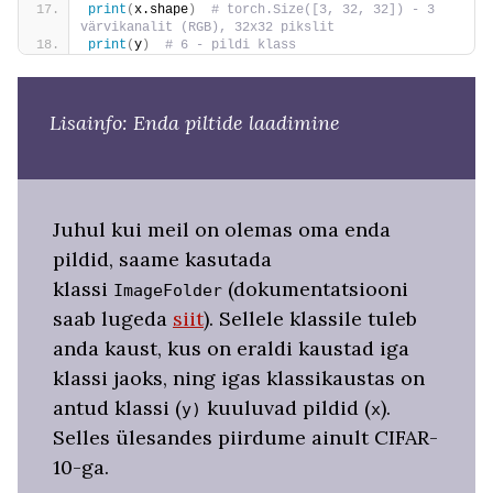
print
(
x.shape
)
 # torch.Size([3, 32, 32]) - 3 
värvikanalit (RGB), 32x32 pikslit
print
(
y
)
 # 6 - pildi klass
Lisainfo: Enda piltide laadimine
Juhul kui meil on olemas oma enda
pildid, saame kasutada
klassi
(dokumentatsiooni
ImageFolder
saab lugeda
siit
). Sellele klassile tuleb
anda kaust, kus on eraldi kaustad iga
klassi jaoks, ning igas klassikaustas on
antud klassi (
kuuluvad pildid (
).
y)
x
Selles ülesandes piirdume ainult CIFAR-
10-ga.