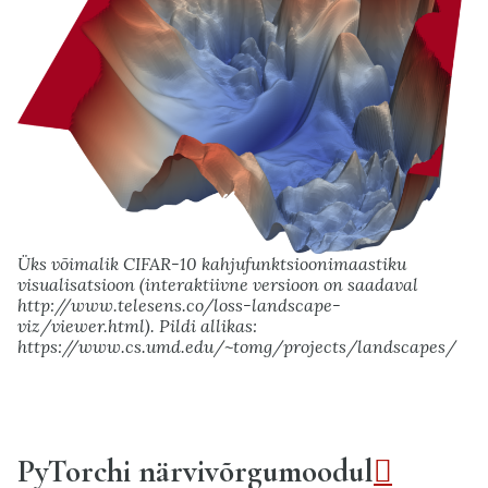
Üks võimalik CIFAR-10 kahjufunktsioonimaastiku
visualisatsioon (interaktiivne versioon on saadaval
http://www.telesens.co/loss-landscape-
viz/viewer.html). Pildi allikas:
https://www.cs.umd.edu/~tomg/projects/landscapes/
PyTorchi närvivõrgumoodul
