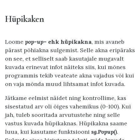
Hüpikaken
Loome
pop-up
– ehk hüpikakna
, mis avaneb
pärast põhiakna sulgemist. Selle akna eripäraks
on see, et selliselt saab kasutajale mugavalt
kuvada erinevat infot näiteks siis, kui mõnes
programmis tekib veateate akna vajadus või kui
on vaja mõnda muud lihtsamat infot kuvada.
Jätkame eelmist näidet ning kontrollime, kas
sisestatud arv oli õiges vahemikus (0-100). Kui
jah, tuleb sooritada arvutustehe ning selle
vastus kuvada hüpikaknas. Hüpikakna saame
luua, kui kasutame funktsiooni
sg.Popup()
.