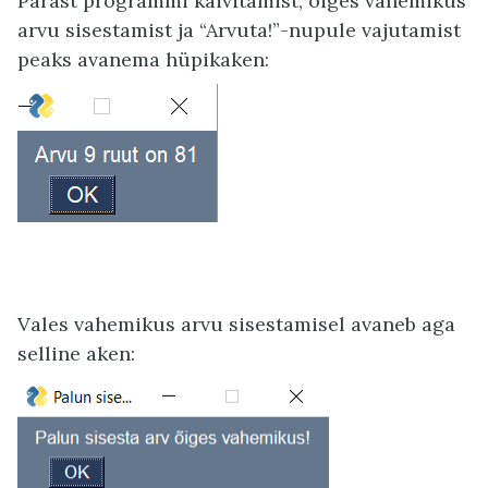
Pärast programmi käivitamist, õiges vahemikus
arvu sisestamist ja “Arvuta!”-nupule vajutamist
peaks avanema hüpikaken:
Vales vahemikus arvu sisestamisel avaneb aga
selline aken: