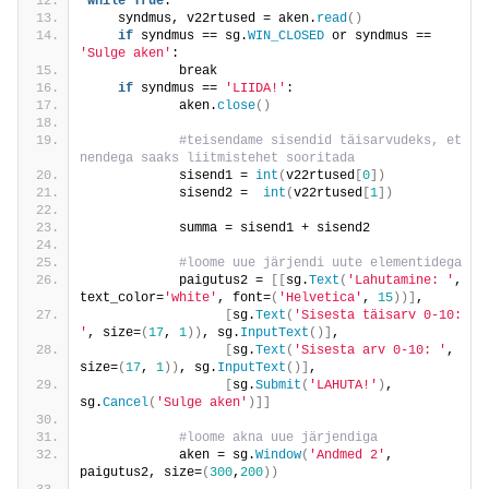
while
True
:
    syndmus, v22rtused = aken.
read
()
if
 syndmus == sg.
WIN_CLOSED
 or syndmus == 
'Sulge aken'
:
            break
if
 syndmus == 
'LIIDA!'
:
            aken.
close
()
 #teisendame sisendid täisarvudeks, et 
nendega saaks liitmistehet sooritada
            sisend1 = 
int
(
v22rtused
[
0
])
            sisend2 =  
int
(
v22rtused
[
1
])
            summa = sisend1 + sisend2
 #loome uue järjendi uute elementidega
            paigutus2 = 
[[
sg.
Text
(
'Lahutamine: '
, 
text_color=
'white'
, font=
(
'Helvetica'
, 
15
))]
,
[
sg.
Text
(
'Sisesta täisarv 0-10: 
'
, size=
(
17
, 
1
))
, sg.
InputText
()]
,
[
sg.
Text
(
'Sisesta arv 0-10: '
, 
size=
(
17
, 
1
))
, sg.
InputText
()]
,
[
sg.
Submit
(
'LAHUTA!'
)
, 
sg.
Cancel
(
'Sulge aken'
)]]
 #loome akna uue järjendiga
            aken = sg.
Window
(
'Andmed 2'
, 
paigutus2, size=
(
300
,
200
))