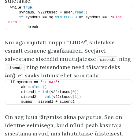
suletakse.
while 
True
:
    syndmus, v22rtused = aken.
read
()
if
 syndmus == sg.
WIN_CLOSED
 or syndmus == 
'Sulge 
aken'
:
        break
Kui aga vajutati nuppu “LIIDA!”, suletakse
esmalt esimene graafikaaken. Seejärel
salvestame sisendid muutujatesse
ning
sisend1
ning teisendame need täisarvudeks
sisend2
int()
, et saaks liitmistehet sooritada.
if syndmus == 
'LIIDA!'
:
     aken.
close
()
     sisend1 = 
int
(
v22rtused
[
0
])
     sisend2 =  
int
(
v22rtused
[
1
])
     summa = sisend1 + sisend2
On aeg luua järgmise akna paigutus. See on
identne eelmisega, kuid nüüd peab kasutaja
sisestama arvud, mis lahutatakse üksteisest.