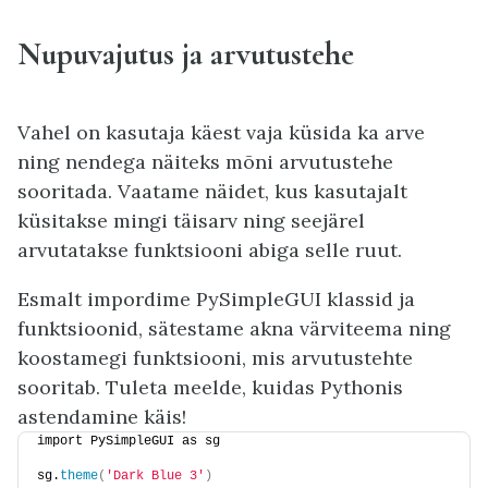
Nupuvajutus ja arvutustehe
Vahel on kasutaja käest vaja küsida ka arve
ning nendega näiteks mõni arvutustehe
sooritada. Vaatame näidet, kus kasutajalt
küsitakse mingi täisarv ning seejärel
arvutatakse funktsiooni abiga selle ruut.
Esmalt impordime PySimpleGUI klassid ja
funktsioonid, sätestame akna värviteema ning
koostamegi funktsiooni, mis arvutustehte
sooritab. Tuleta meelde, kuidas Pythonis
astendamine käis!
import PySimpleGUI as sg
sg.
theme
(
'Dark Blue 3'
)