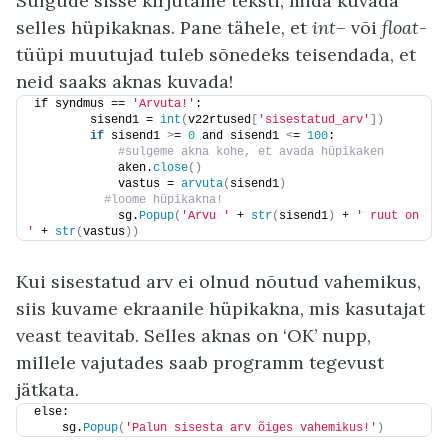
Sulgude sisse kirjutame teksti, mida kuvada
selles hüpikaknas. Pane tähele, et
int
– või
float
-
tüüpi muutujad tuleb sõnedeks teisendada, et
neid saaks aknas kuvada!
if syndmus == 
'Arvuta!'
:        
        sisend1 = 
int
(
v22rtused
[
'sisestatud_arv'
])
if
 sisend1 
>
= 
0
 and sisend1 
<
= 
100
:
 #sulgeme akna kohe, et avada hüpikaken    
            aken.
close
()
            vastus = 
arvuta
(
sisend1
)
 #loome hüpikakna!          
            sg.
Popup
(
'Arvu '
 + 
str
(
sisend1
)
 + 
' ruut on 
'
 + 
str
(
vastus
))
Kui sisestatud arv ei olnud nõutud vahemikus,
siis kuvame ekraanile hüpikakna, mis kasutajat
veast teavitab. Selles aknas on ‘OK’ nupp,
millele vajutades saab programm tegevust
jätkata.
else:
    sg.
Popup
(
'Palun sisesta arv õiges vahemikus!'
)