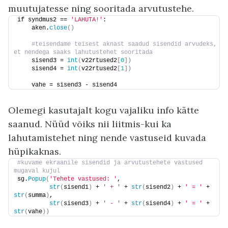
muutujatesse ning sooritada arvutustehe.
if syndmus2 == 
'LAHUTA!'
:
    aken.
close
()
 #teisendame teisest aknast saadud sisendid arvudeks, 
et nendega saaks lahutustehet sooritada
    sisend3 = 
int
(
v22rtused2
[
0
])
    sisend4 = 
int
(
v22rtused2
[
1
])
    vahe = sisend3 - sisend4
Olemegi kasutajalt kogu vajaliku info kätte
saanud. Nüüd võiks nii liitmis-kui ka
lahutamistehet ning nende vastuseid kuvada
hüpikaknas.
#kuvame ekraanile sisendid ja arvutustehete vastused 
mugaval kujul
sg.
Popup
(
'Tehete vastused: '
,
str
(
sisend1
)
 + 
' + '
 + 
str
(
sisend2
)
 + 
' = '
 + 
str
(
summa
)
,
str
(
sisend3
)
 + 
' - '
 + 
str
(
sisend4
)
 + 
' = '
 + 
str
(
vahe
))