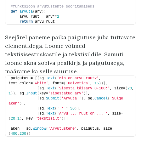
#funktsioon arvutustehte sooritamiseks
def
arvuta
(
arv
)
:
    arvu_ruut = arv**
2
return
 arvu_ruut
Seejärel paneme paika paigutuse juba tuttavate
elementidega. Loome võtmed
tekstisisestuskastile ja tekstisildile. Samuti
loome akna sobiva pealkirja ja paigutusega,
määrame ka selle suuruse.
paigutus = 
[[
sg.
Text
(
'Mis on arvu ruut?'
, 
text_color=
'white'
, font=
(
'Helvetica'
, 
15
))]
,
[
sg.
Text
(
'Sisesta täisarv 0-100:'
, size=
(
20
, 
1
))
, sg.
Input
(
key=
'sisestatud_arv'
)]
,
[
sg.
Submit
(
'Arvuta!'
)
, sg.
Cancel
(
'Sulge 
aken'
)]
,
[
sg.
Text
(
'_'
*
30
)]
,
[
sg.
Text
(
'Arvu ... ruut on ... '
, size=
(
20
,
1
)
, key=
'tekstisilt'
)]]
aken = sg.
Window
(
'Arvutustehe'
, paigutus, size=
(
400
,
200
))