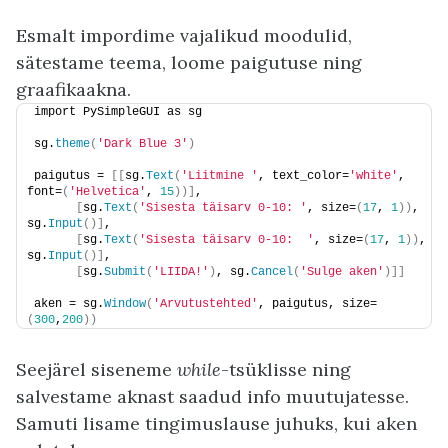
Esmalt impordime vajalikud moodulid,
sätestame teema, loome paigutuse ning
graafikaakna.
import PySimpleGUI as sg
sg.
theme
(
'Dark Blue 3'
)
paigutus = 
[[
sg.
Text
(
'Liitmine '
, text_color=
'white'
, 
font=
(
'Helvetica'
, 
15
))]
,
[
sg.
Text
(
'Sisesta täisarv 0-10: '
, size=
(
17
, 
1
))
, 
sg.
Input
()]
,
[
sg.
Text
(
'Sisesta täisarv 0-10:  '
, size=
(
17
, 
1
))
, 
sg.
Input
()]
,
[
sg.
Submit
(
'LIIDA!'
)
, sg.
Cancel
(
'Sulge aken'
)]]
aken = sg.
Window
(
'Arvutustehted'
, paigutus, size=
(
300
,
200
))
Seejärel siseneme
while
-tsüklisse ning
salvestame aknast saadud info muutujatesse.
Samuti lisame tingimuslause juhuks, kui aken