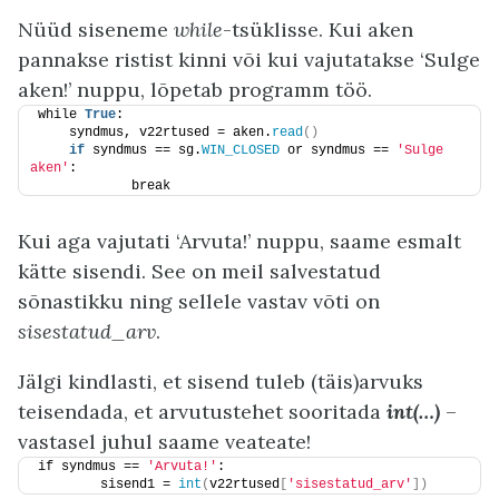
Nüüd siseneme
while
-tsüklisse. Kui aken
pannakse ristist kinni või kui vajutatakse ‘Sulge
aken!’ nuppu, lõpetab programm töö.
while 
True
:
    syndmus, v22rtused = aken.
read
()
if
 syndmus == sg.
WIN_CLOSED
 or syndmus == 
'Sulge 
aken'
:
            break
Kui aga vajutati ‘Arvuta!’ nuppu, saame esmalt
kätte sisendi. See on meil salvestatud
sõnastikku ning sellele vastav võti on
sisestatud_arv
.
Jälgi kindlasti, et sisend tuleb (täis)arvuks
teisendada, et arvutustehet sooritada
int(…)
–
vastasel juhul saame veateate!
if syndmus == 
'Arvuta!'
:
        sisend1 = 
int
(
v22rtused
[
'sisestatud_arv'
])