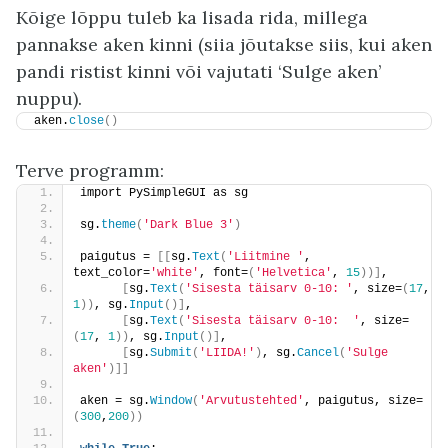
Kõige lõppu tuleb ka lisada rida, millega
pannakse aken kinni (siia jõutakse siis, kui aken
pandi ristist kinni või vajutati ‘Sulge aken’
nuppu).
aken.
close
()
Terve programm:
import PySimpleGUI as sg
sg.
theme
(
'Dark Blue 3'
)
paigutus = 
[[
sg.
Text
(
'Liitmine '
, 
text_color=
'white'
, font=
(
'Helvetica'
, 
15
))]
,
[
sg.
Text
(
'Sisesta täisarv 0-10: '
, size=
(
17
, 
1
))
, sg.
Input
()]
,
[
sg.
Text
(
'Sisesta täisarv 0-10:  '
, size=
(
17
, 
1
))
, sg.
Input
()]
,
[
sg.
Submit
(
'LIIDA!'
)
, sg.
Cancel
(
'Sulge 
aken'
)]]
aken = sg.
Window
(
'Arvutustehted'
, paigutus, size=
(
300
,
200
))