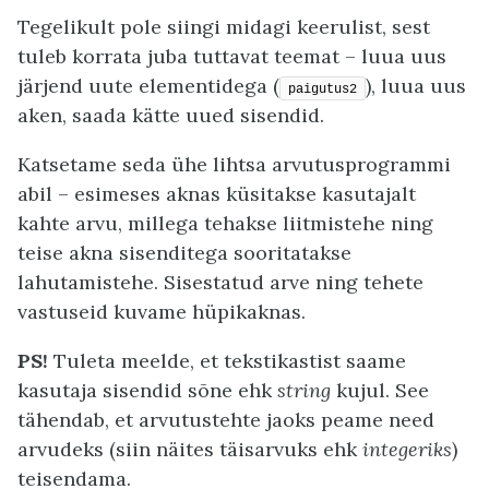
Tegelikult pole siingi midagi keerulist, sest
tuleb korrata juba tuttavat teemat – luua uus
järjend uute elementidega (
), luua uus
paigutus2
aken, saada kätte uued sisendid.
Katsetame seda ühe lihtsa arvutusprogrammi
abil – esimeses aknas küsitakse kasutajalt
kahte arvu, millega tehakse liitmistehe ning
teise akna sisenditega sooritatakse
lahutamistehe. Sisestatud arve ning tehete
vastuseid kuvame hüpikaknas.
PS!
Tuleta meelde, et tekstikastist saame
kasutaja sisendid sõne ehk
string
kujul. See
tähendab, et arvutustehte jaoks peame need
arvudeks (siin näites täisarvuks ehk
integeriks
)
teisendama.