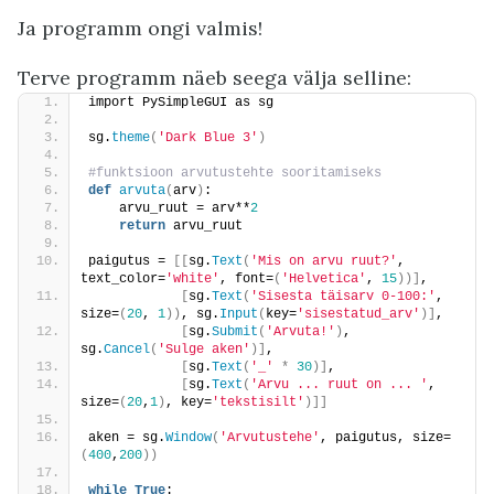
Ja programm ongi valmis!
Terve programm näeb seega välja selline:
import PySimpleGUI as sg
sg.
theme
(
'Dark Blue 3'
)
#funktsioon arvutustehte sooritamiseks
def
arvuta
(
arv
)
:
    arvu_ruut = arv**
2
return
 arvu_ruut
paigutus = 
[[
sg.
Text
(
'Mis on arvu ruut?'
, 
text_color=
'white'
, font=
(
'Helvetica'
, 
15
))]
,
[
sg.
Text
(
'Sisesta täisarv 0-100:'
, 
size=
(
20
, 
1
))
, sg.
Input
(
key=
'sisestatud_arv'
)]
,
[
sg.
Submit
(
'Arvuta!'
)
, 
sg.
Cancel
(
'Sulge aken'
)]
,
[
sg.
Text
(
'_'
*
30
)]
,
[
sg.
Text
(
'Arvu ... ruut on ... '
, 
size=
(
20
,
1
)
, key=
'tekstisilt'
)]]
aken = sg.
Window
(
'Arvutustehe'
, paigutus, size=
(
400
,
200
))
while
True
: