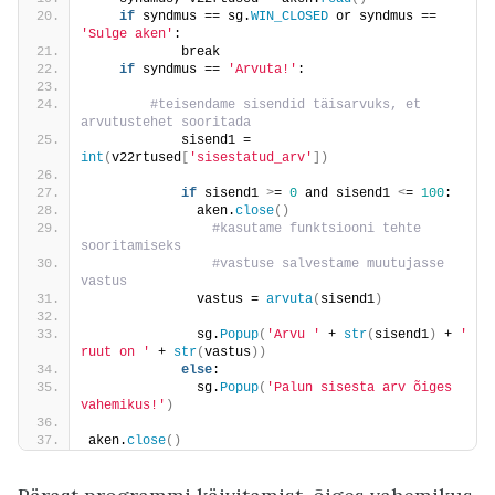
if
 syndmus == sg.
WIN_CLOSED
 or syndmus == 
'Sulge aken'
:
            break
if
 syndmus == 
'Arvuta!'
:
 #teisendame sisendid täisarvuks, et 
arvutustehet sooritada
            sisend1 = 
int
(
v22rtused
[
'sisestatud_arv'
])
if
 sisend1 
>
= 
0
 and sisend1 
<
= 
100
:
              aken.
close
()
 #kasutame funktsiooni tehte 
sooritamiseks
 #vastuse salvestame muutujasse 
vastus
              vastus = 
arvuta
(
sisend1
)
              sg.
Popup
(
'Arvu '
 + 
str
(
sisend1
)
 + 
' 
ruut on '
 + 
str
(
vastus
))
else
:
              sg.
Popup
(
'Palun sisesta arv õiges 
vahemikus!'
)
aken.
close
()