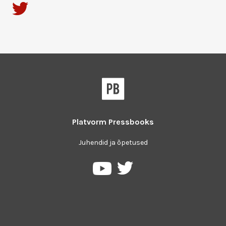
Platvorm
Pressbooks
Juhendid ja õpetused
Pressbooks
Pressbooks
Twitter
YouTube
platvormil
keskkonnas