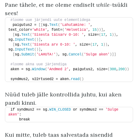
Pane tähele, et me oleme endiselt
while
-tsükli
sees!
#loome uue järjendi uute elementidega
 paigutus2 = 
[[
sg.
Text
(
'Lahutamine: '
, 
text_color=
'white'
, font=
(
'Helvetica'
, 
15
))]
,
[
sg.
Text
(
'Sisesta täisarv 0-10: '
, size=
(
17
, 
1
))
, 
sg.
InputText
()]
,
[
sg.
Text
(
'Sisesta arv 0-10: '
, size=
(
17
, 
1
))
, 
sg.
InputText
()]
,
[
sg.
Submit
(
'LAHUTA!'
)
, sg.
Cancel
(
'Sulge aken'
)]]
#loome akna uue järjendiga
aken = sg.
Window
(
'Andmed 2'
, paigutus2, size=
(
300
,
200
))
syndmus2, v22rtused2 = aken.
read
()
Nüüd tuleb jälle kontrollida juhtu, kui aken
pandi kinni.
if syndmus2 == sg.
WIN_CLOSED
 or syndmus2 == 
'Sulge 
aken'
:
    break
Kui mitte, tuleb taas salvestada sisendid