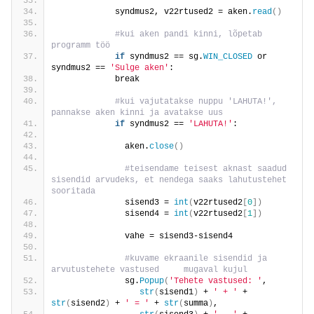
            syndmus2, v22rtused2 = aken.
read
()
 #kui aken pandi kinni, lõpetab 
programm töö
if
 syndmus2 == sg.
WIN_CLOSED
 or 
syndmus2 == 
'Sulge aken'
:
            break
 #kui vajutatakse nuppu 'LAHUTA!', 
pannakse aken kinni ja avatakse uus
if
 syndmus2 == 
'LAHUTA!'
:
              aken.
close
()
 #teisendame teisest aknast saadud 
sisendid arvudeks, et nendega saaks lahutustehet 
sooritada
              sisend3 = 
int
(
v22rtused2
[
0
])
              sisend4 = 
int
(
v22rtused2
[
1
])
              vahe = sisend3-sisend4
 #kuvame ekraanile sisendid ja 
arvutustehete vastused     mugaval kujul
              sg.
Popup
(
'Tehete vastused: '
,
str
(
sisend1
)
 + 
' + '
 + 
str
(
sisend2
)
 + 
' = '
 + 
str
(
summa
)
,