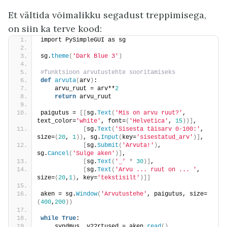
Et vältida võimalikku segadust treppimisega,
on siin ka terve kood:
import PySimpleGUI as sg
sg.
theme
(
'Dark Blue 3'
)
#funktsioon arvutustehte sooritamiseks
def
arvuta
(
arv
)
:
    arvu_ruut = arv**
2
return
 arvu_ruut
paigutus = 
[[
sg.
Text
(
'Mis on arvu ruut?'
, 
text_color=
'white'
, font=
(
'Helvetica'
, 
15
))]
,
[
sg.
Text
(
'Sisesta täisarv 0-100:'
, 
size=
(
20
, 
1
))
, sg.
Input
(
key=
'sisestatud_arv'
)]
,
[
sg.
Submit
(
'Arvuta!'
)
, 
sg.
Cancel
(
'Sulge aken'
)]
,
[
sg.
Text
(
'_'
*
30
)]
,
[
sg.
Text
(
'Arvu ... ruut on ... '
, 
size=
(
20
,
1
)
, key=
'tekstisilt'
)]]
aken = sg.
Window
(
'Arvutustehe'
, paigutus, size=
(
400
,
200
))
while
True
:
    syndmus, v22rtused = aken.
read
()