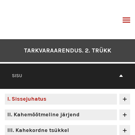
Otse
sisu
juurde
I
TARKVARAARENDUS. 2. TRÜKK
SISU
I
. Sissejuhatus
II
. Kahemõõtmeline järjend
III
. Kahekordne tsükkel