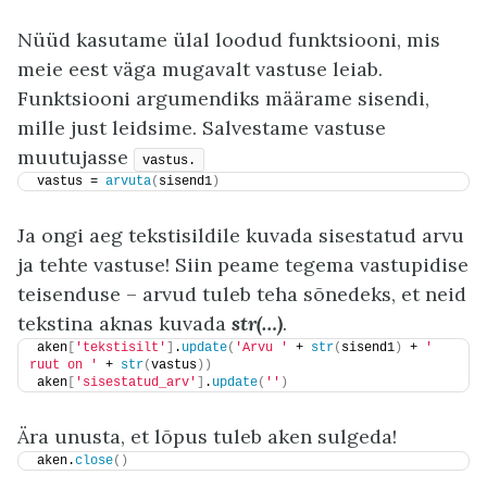
Nüüd kasutame ülal loodud funktsiooni, mis
meie eest väga mugavalt vastuse leiab.
Funktsiooni argumendiks määrame sisendi,
mille just leidsime. Salvestame vastuse
muutujasse
vastus.
vastus = 
arvuta
(
sisend1
)
Ja ongi aeg tekstisildile kuvada sisestatud arvu
ja tehte vastuse! Siin peame tegema vastupidise
teisenduse – arvud tuleb teha sõnedeks, et neid
tekstina aknas kuvada
str(…)
.
aken
[
'tekstisilt'
]
.
update
(
'Arvu '
 + 
str
(
sisend1
)
 + 
' 
ruut on '
 + 
str
(
vastus
))
aken
[
'sisestatud_arv'
]
.
update
(
''
)
Ära unusta, et lõpus tuleb aken sulgeda!
aken.
close
()