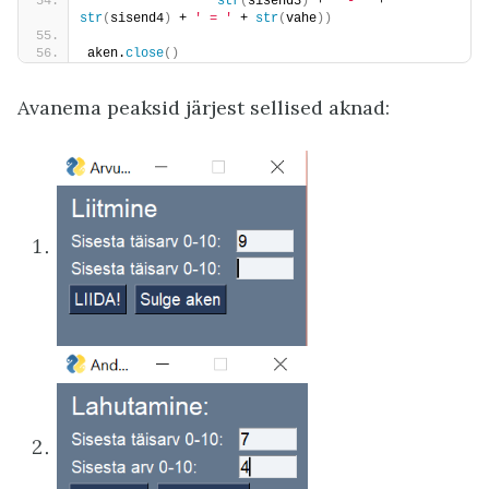
str
(
sisend3
)
 + 
' - '
 + 
str
(
sisend4
)
 + 
' = '
 + 
str
(
vahe
))
aken.
close
()
Avanema peaksid järjest sellised aknad: