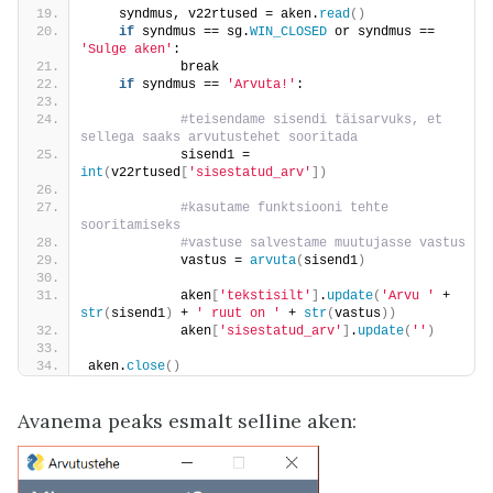
    syndmus, v22rtused = aken.
read
()
if
 syndmus == sg.
WIN_CLOSED
 or syndmus == 
'Sulge aken'
:
            break
if
 syndmus == 
'Arvuta!'
:
 #teisendame sisendi täisarvuks, et 
sellega saaks arvutustehet sooritada 
            sisend1 = 
int
(
v22rtused
[
'sisestatud_arv'
])
 #kasutame funktsiooni tehte 
sooritamiseks
 #vastuse salvestame muutujasse vastus
            vastus = 
arvuta
(
sisend1
)
            aken
[
'tekstisilt'
]
.
update
(
'Arvu '
 + 
str
(
sisend1
)
 + 
' ruut on '
 + 
str
(
vastus
))
            aken
[
'sisestatud_arv'
]
.
update
(
''
)
aken.
close
()
Avanema peaks esmalt selline aken: