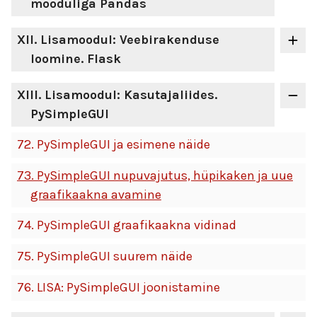
mooduliga Pandas
XII
. Lisamoodul: Veebirakenduse
loomine. Flask
XIII
. Lisamoodul: Kasutajaliides.
PySimpleGUI
72.
PySimpleGUI ja esimene näide
73.
PySimpleGUI nupuvajutus, hüpikaken ja uue
graafikaakna avamine
74.
PySimpleGUI graafikaakna vidinad
75.
PySimpleGUI suurem näide
76.
LISA: PySimpleGUI joonistamine