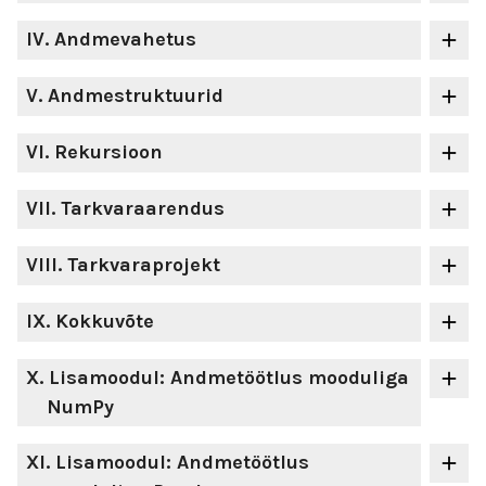
IV
. Andmevahetus
V
. Andmestruktuurid
VI
. Rekursioon
VII
. Tarkvaraarendus
VIII
. Tarkvaraprojekt
IX
. Kokkuvõte
X
. Lisamoodul: Andmetöötlus mooduliga
NumPy
XI
. Lisamoodul: Andmetöötlus