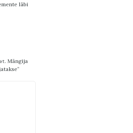
lemente läbi
. Mängija
et
jatakse”