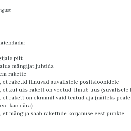
ngust
täiendada:
ijale pilt
alus mängijat juhtida
em rakette
, et raketid ilmuvad suvalistele positsioonidele
, et kui üks rakett on võetud, ilmub uus (suvalisele 
, et rakett on ekraanil vaid teatud aja (näiteks peale
arvu kaob ära)
, et mängija saab rakettide korjamise eest punkte