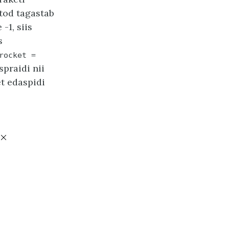
etod tagastab
-1, siis
s
rocket
=
spraidi nii
et edaspidi