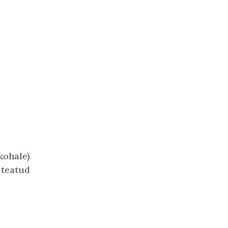
kohale)
 teatud