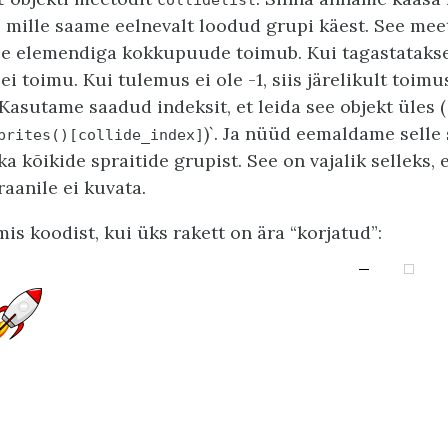
ti, mille saame eelnevalt loodud grupi käest. See me
ise elemendiga kokkupuude toimub. Kui tagastatakse 
 toimu. Kui tulemus ei ole -1, siis järelikult toimu
asutame saadud indeksit, et leida see objekt üles (
)`. Ja nüüd eemaldame selle 
prites()[collide_index]
ka kõikide spraitide grupist. See on vajalik selleks, 
aanile ei kuvata.
is koodist, kui üks rakett on ära “korjatud”: