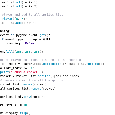
tes_list.
add
(
rocket1
)
tes_list.
add
(
rocket2
)
 player and add to all sprites list
 
Player
((
0
, 
0
))
tes_list.
add
(
player
)
nning:
event 
in
 pygame.event.
get
()
:
if
 event.type == pygame.QUIT:
    running = 
False
en.
fill
((
255
, 
255
, 
255
))
ether player collides with one of the rockets
ide_index = player.rect.
collidelist
(
rocket_list.
sprites
())
ollide_index != 
-1
:
print
(
"Found a rocket!"
)
rocket = rocket_list.
sprites
()[
collide_index
]
# remove rocket from all the groups
rocket_list.
remove
(
rocket
)
all_sprites_list.
remove
(
rocket
)
sprites_list.
draw
(
screen
)
er.rect.x += 
10
me.display.
flip
()