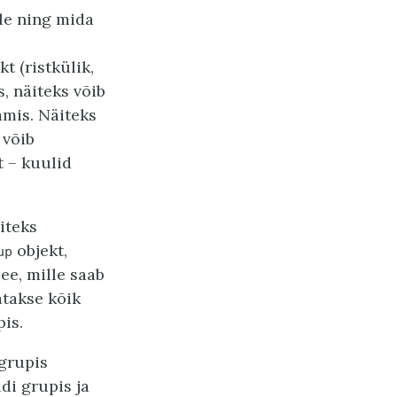
le ning mida
t (ristkülik,
s, näiteks võib
mmis. Näiteks
 võib
t – kuulid
iteks
objekt,
up
ee, mille saab
atakse kõik
pis.
 grupis
di grupis ja