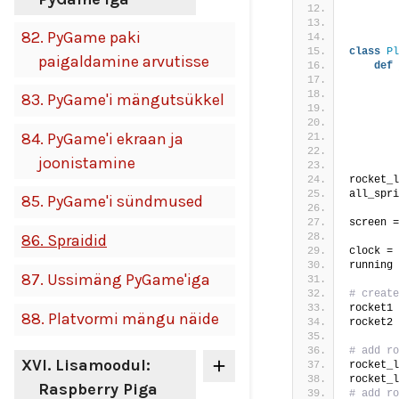
        
82.
PyGame paki
class
Pl
paigaldamine arvutisse
def
83.
PyGame'i mängutsükkel
        
        
84.
PyGame'i ekraan ja
        
joonistamine
rocket_l
all_spri
85.
PyGame'i sündmused
screen =
86.
Spraidid
clock = 
running 
87.
Ussimäng PyGame'iga
# create
rocket1 
88.
Platvormi mängu näide
rocket2 
# add ro
XVI
. Lisamoodul:
rocket_l
rocket_l
Raspberry Piga
# add ro