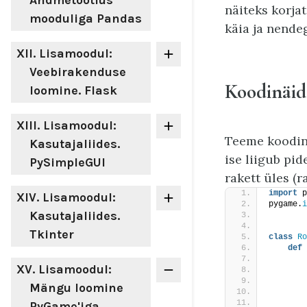
Andmetöötlus
näiteks korja
mooduliga Pandas
käia ja nende
XII
. Lisamoodul:
Veebirakenduse
Koodinäid
loomine. Flask
XIII
. Lisamoodul:
Teeme koodin
Kasutajaliides.
ise liigub pid
PySimpleGUI
rakett üles (r
import
 p
XIV
. Lisamoodul:
pygame.
i
Kasutajaliides.
Tkinter
class
Ro
def
XV
. Lisamoodul:
        
Mängu loomine
        
        
PyGame'iga