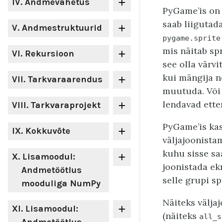
IV
. Andmevahetus
PyGame’is on 
saab liigutad
V
. Andmestruktuurid
pygame.sprite
mis näitab spr
VI
. Rekursioon
see olla värv
kui mängija no
VII
. Tarkvaraarendus
muutuda. Või 
lendavad ett
VIII
. Tarkvaraprojekt
PyGame’is kas
IX
. Kokkuvõte
väljajoonist
kuhu sisse sa
X
. Lisamoodul:
joonistada ek
Andmetöötlus
selle grupi sp
mooduliga NumPy
Näiteks välja
XI
. Lisamoodul:
(näiteks
all_s