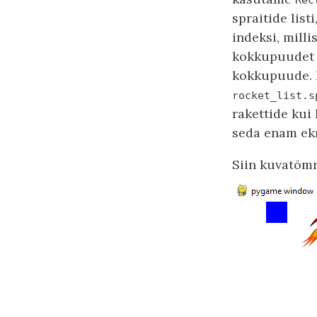
spraitide lis
indeksi, mill
kokkupuudet ei
kokkupuude. K
rocket_list.s
rakettide kui 
seda enam ekr
Siin kuvatõmm