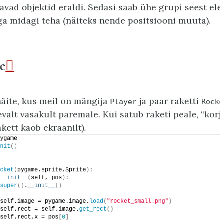
tavad objektid eraldi. Sedasi saab ühe grupi seest e
ga midagi teha (näiteks nende positsiooni muuta).
e

äite, kus meil on mängija
ja paar raketti
Player
Rock
evalt vasakult paremale. Kui satub raketi peale, “kor
akett kaob ekraanilt).
ygame
nit
()
cket
(
pygame.sprite.Sprite
)
:
__init__
(
self, pos
)
:
super
()
.
__init__
()
self.image = pygame.image.
load
(
"rocket_small.png"
)
self.rect = self.image.
get_rect
()
self.rect.x = pos
[
0
]