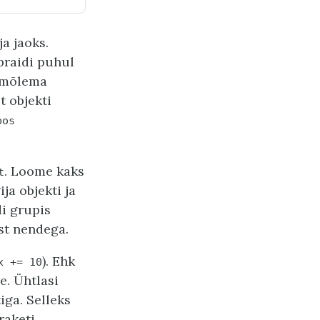
ja jaoks.
Spraidi puhul
 mõlema
t objekti
pos
. Loome kaks
t
a objekti ja
i grupis
st nendega.
). Ehk
x
+=
10
e. Ühtlasi
iga. Selleks
raketi