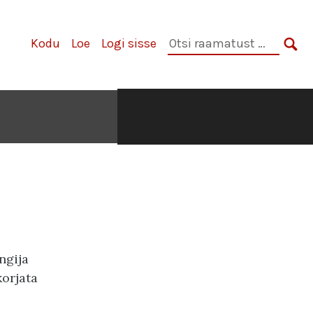
Otsi
Kodu
Loe
Logi sisse
raamatust:
OTS
ngija
korjata