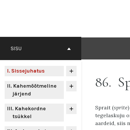
Otse
sisu
juurde
SISU
I
. Sissejuhatus
86
Sp
II
. Kahemõõtmeline
järjend
Sprait (
sprite
III
. Kahekordne
tegelaskuju o
tsükkel
aardeid, siis 