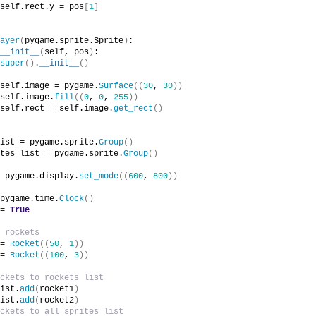
self.rect.y = pos
[
1
]
ayer
(
pygame.sprite.Sprite
)
:
__init__
(
self, pos
)
:
super
()
.
__init__
()
self.image = pygame.
Surface
((
30
, 
30
))
self.image.
fill
((
0
, 
0
, 
255
))
self.rect = self.image.
get_rect
()
ist = pygame.sprite.
Group
()
tes_list = pygame.sprite.
Group
()
 pygame.display.
set_mode
((
600
, 
800
))
pygame.time.
Clock
()
= 
True
 rockets
= 
Rocket
((
50
, 
1
))
= 
Rocket
((
100
, 
3
))
ckets to rockets list
ist.
add
(
rocket1
)
ist.
add
(
rocket2
)
ckets to all sprites list