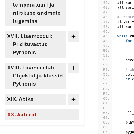
all_spri
temperatuuri ja
all_spri
niiskuse andmete
# create
lugemine
player =
all_spri
XVII
. Lisamoodul:
while
 ru
for
 
Pildituvastus
        
Pythonis
    scre
XVIII
. Lisamoodul:
 # wh
Objektid ja klassid
    coll
if
 c
Pythonis
        
 
XIX
. Abiks
        
        
    all_
XX
. Autorid
    play
    pyga