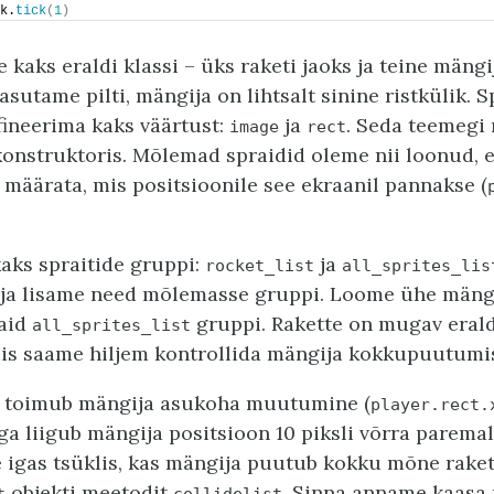
k.
tick
(
1
)
kaks eraldi klassi – üks raketi jaoks ja teine mängi
asutame pilti, mängija on lihtsalt sinine ristkülik. 
ineerima kaks väärtust:
ja
. Seda teemegi
image
rect
konstruktoris. Mõlemad spraidid oleme nii loonud, e
 määrata, mis positsioonile see ekraanil pannakse (
aks spraitide gruppi:
ja
rocket_list
all_sprites_lis
i ja lisame need mõlemasse gruppi. Loome ühe mängij
vaid
gruppi. Rakette on mugav erald
all_sprites_list
iis saame hiljem kontrollida mängija kokkupuutumi
 toimub mängija asukoha muutumine (
player.rect.
iga liigub mängija positsioon 10 piksli võrra paremal
e igas tsüklis, kas mängija puutub kokku mõne raket
objekti meetodit
. Sinna anname kaasa 
t
collidelist