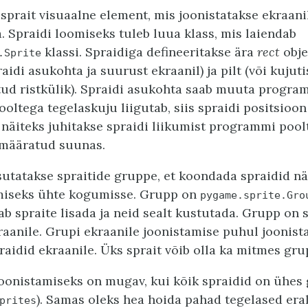
sprait visuaalne element, mis joonistatakse ekraani
a. Spraidi loomiseks tuleb luua klass, mis laiendab
klassi. Spraidiga defineeritakse ära
rect
objek
.Sprite
aidi asukohta ja suurust ekraanil) ja pilt (või kujuti
itud ristkülik). Spraidi asukohta saab muuta progra
oltega tegelaskuju liigutab, siis spraidi positsioon
näiteks juhitakse spraidi liikumist programmi pool
emääratud suunas.
utatakse spraitide gruppe, et koondada spraidid nä
amiseks ühte kogumisse. Grupp on
pygame.sprite.Gro
ab spraite lisada ja neid sealt kustutada. Grupp on s
raanile. Grupi ekraanile joonistamise puhul joonist
raidid ekraanile. Üks sprait võib olla ka mitmes gru
joonistamiseks on mugav, kui kõik spraidid on ühes
). Samas oleks hea hoida pahad tegelased eral
prites