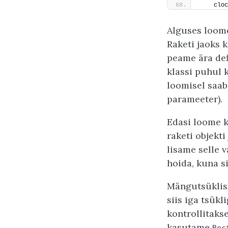
    cloc
Alguses loome 
Raketi jaoks k
peame ära def
klassi puhul 
loomisel saab
parameeter).
Edasi loome k
raketi objekt
lisame selle 
hoida, kuna s
Mängutsüklis
siis iga tsükl
kontrollitaks
kasutame
Rec