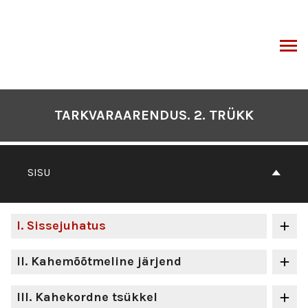
Otse
sisu
juurde
I
TARKVARAARENDUS. 2. TRÜKK
SISU
I
. Sissejuhatus
II
. Kahemõõtmeline järjend
III
. Kahekordne tsükkel