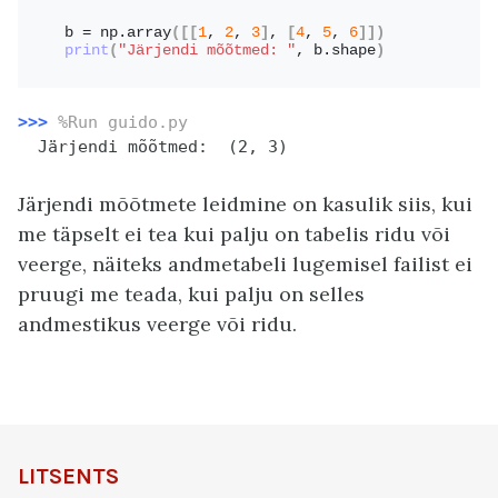
b = np.
array
([[
1
, 
2
, 
3
]
, 
[
4
, 
5
, 
6
]])
print
(
"Järjendi mõõtmed: "
, b.shape
)
>>>
%Run guido.py
  Järjendi mõõtmed:  (2, 3)
Järjendi mõõtmete leidmine on kasulik siis, kui
me täpselt ei tea kui palju on tabelis ridu või
veerge, näiteks andmetabeli lugemisel failist ei
pruugi me teada, kui palju on selles
andmestikus veerge või ridu.
LITSENTS