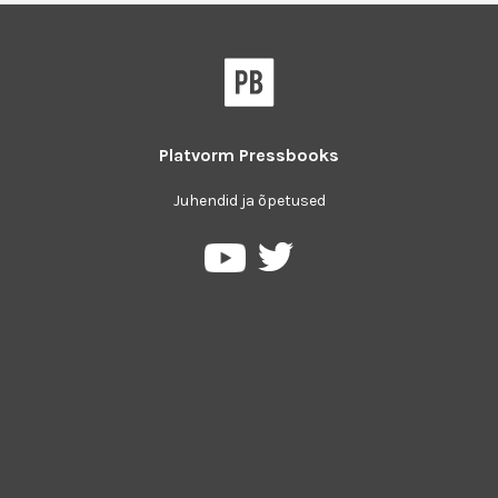
Platvorm
Pressbooks
Juhendid ja õpetused
Pressbooks
Pressbooks
Twitter
YouTube
platvormil
keskkonnas