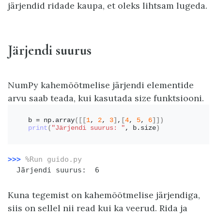
järjendid ridade kaupa, et oleks lihtsam lugeda.
Järjendi suurus
NumPy kahemõõtmelise järjendi elementide
arvu saab teada, kui kasutada size funktsiooni.
b = np.
array
([[
1
, 
2
, 
3
]
,
[
4
, 
5
, 
6
]])
print
(
"Järjendi suurus: "
, b.size
)
>>>
%Run guido.py
  Järjendi suurus:  6
Kuna tegemist on kahemõõtmelise järjendiga,
siis on sellel nii read kui ka veerud. Rida ja