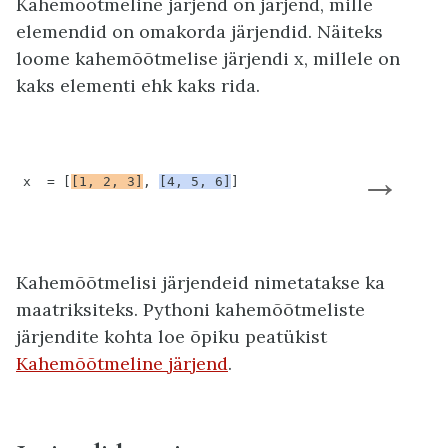
Kahemõõtmeline järjend on järjend, mille
elemendid on omakorda järjendid. Näiteks
loome kahemõõtmelise järjendi x, millele on
kaks elementi ehk kaks rida.
→
x  = [
[1, 2, 3]
, 
[4, 5, 6]
]
Kahemõõtmelisi järjendeid nimetatakse ka
maatriksiteks. Pythoni kahemõõtmeliste
järjendite kohta loe õpiku peatükist
Kahemõõtmeline järjend
.