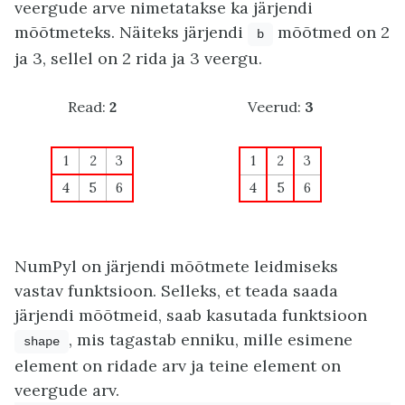
veergude arve nimetatakse ka järjendi
mõõtmeteks. Näiteks järjendi
mõõtmed on 2
b
ja 3, sellel on 2 rida ja 3 veergu.
Read:
2
Veerud:
3
1
2
3
1
2
3
4
5
6
4
5
6
NumPyl on järjendi mõõtmete leidmiseks
vastav funktsioon. Selleks, et teada saada
järjendi mõõtmeid, saab kasutada funktsioon
, mis tagastab enniku, mille esimene
shape
element on ridade arv ja teine element on
veergude arv.