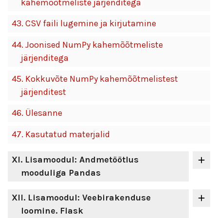
kahemõõtmeliste järjenditega
43.
CSV faili lugemine ja kirjutamine
44.
Joonised NumPy kahemõõtmeliste
järjenditega
45.
Kokkuvõte NumPy kahemõõtmelistest
järjenditest
46.
Ülesanne
47.
Kasutatud materjalid
XI
. Lisamoodul: Andmetöötlus
mooduliga Pandas
XII
. Lisamoodul: Veebirakenduse
loomine. Flask