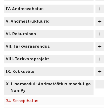
IV
. Andmevahetus
V
. Andmestruktuurid
VI
. Rekursioon
VII
. Tarkvaraarendus
VIII
. Tarkvaraprojekt
IX
. Kokkuvõte
X
. Lisamoodul: Andmetöötlus mooduliga
NumPy
34.
Sissejuhatus