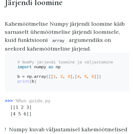
Järjendi loomine
Kahemõõtmelise Numpy järjendi loomine käib
sarnaselt ühemõõtmelise järjendi loomisele,
kuid funktsiooni
argumendiks on
array
seekord kahemõõtmeline järjend.
# NumPy järjendi loomine ja väljastamine
import
 numpy 
as
 np
b = np.
array
([[
1
, 
2
, 
3
]
,
[
4
, 
5
, 
6
]])
print
(
b
)
>>>
%Run guido.py
  [[1 2 3]

  [4 5 6]]
! Numpy kuvab väljastamisel kahemõõtmelised