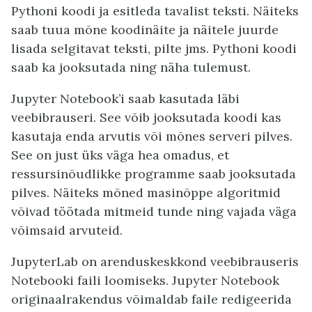
Pythoni koodi ja esitleda tavalist teksti. Näiteks
saab tuua mõne koodinäite ja näitele juurde
lisada selgitavat teksti, pilte jms. Pythoni koodi
saab ka jooksutada ning näha tulemust.
Jupyter Notebook’i saab kasutada läbi
veebibrauseri. See võib jooksutada koodi kas
kasutaja enda arvutis või mõnes serveri pilves.
See on just üks väga hea omadus, et
ressursinõudlikke programme saab jooksutada
pilves. Näiteks mõned masinõppe algoritmid
võivad töötada mitmeid tunde ning vajada väga
võimsaid arvuteid.
JupyterLab on arenduskeskkond veebibrauseris
Notebooki faili loomiseks. Jupyter Notebook
originaalrakendus võimaldab faile redigeerida