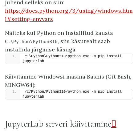
juhend selleks on siin:
https://docs.python.org/3/using/windows.htm
l#setting-envvars
Näiteks kui Python on installitud kausta
, siis käsurealt saab
C:\Python\Python310
installida järgmise käsuga:
c:\Python\Python310\python.exe -m pip install 
jupyterlab
Käivitamine Windowsi masina Bashis (Git Bash,
MINGW64):
/c/Python/Python310/python.exe -m pip install 
jupyterlab
JupyterLab serveri käivitamine
