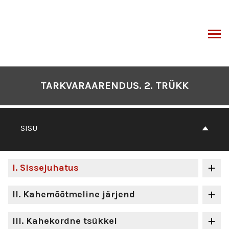
Otse
sisu
juurde
I
TARKVARAARENDUS. 2. TRÜKK
SISU
I
. Sissejuhatus
II
. Kahemõõtmeline järjend
III
. Kahekordne tsükkel