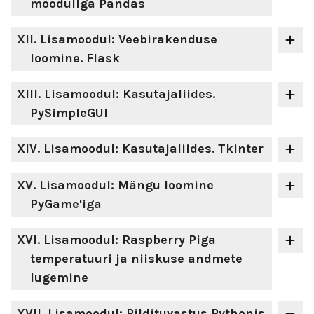
mooduliga Pandas
XII
. Lisamoodul: Veebirakenduse
loomine. Flask
XIII
. Lisamoodul: Kasutajaliides.
PySimpleGUI
XIV
. Lisamoodul: Kasutajaliides. Tkinter
XV
. Lisamoodul: Mängu loomine
PyGame'iga
XVI
. Lisamoodul: Raspberry Piga
temperatuuri ja niiskuse andmete
lugemine
XVII
. Lisamoodul: Pildituvastus Pythonis