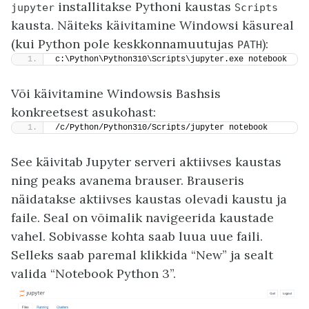
installitakse Pythoni kaustas
jupyter
Scripts
kausta. Näiteks käivitamine Windowsi käsureal
(kui Python pole keskkonnamuutujas
):
PATH
c:\Python\Python310\Scripts\jupyter.exe notebook
Või käivitamine Windowsis Bashsis
konkreetsest asukohast:
/c/Python/Python310/Scripts/jupyter notebook
See käivitab Jupyter serveri aktiivses kaustas
ning peaks avanema brauser. Brauseris
näidatakse aktiivses kaustas olevadi kaustu ja
faile. Seal on võimalik navigeerida kaustade
vahel. Sobivasse kohta saab luua uue faili.
Selleks saab paremal klikkida “New” ja sealt
valida “Notebook Python 3”.