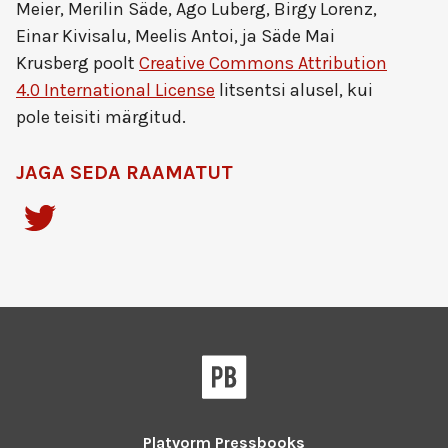
Meier, Merilin Säde, Ago Luberg, Birgy Lorenz,
Einar Kivisalu, Meelis Antoi, ja Säde Mai
Krusberg
poolt
Creative Commons Attribution
4.0 International License
litsentsi alusel, kui
pole teisiti märgitud.
JAGA SEDA RAAMATUT
Platvorm
Pressbooks