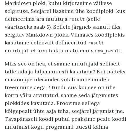
Markdown ploki, kuhu kirjutasime väikese
selgituse. Seejärel lisasime ühe koodiploki, kus
defineerima ära muutuja
(selle
result
väärtuseks saab
). Sellele järgneb samuti üks
5
selgitav Markdown plokk. Viimases koodiplokis
kasutame eelnevalt defineeritud
result
muutujat, et arvutada uus tulemus
.
new_result
Miks see on hea, et saame muutujaid selliselt
talletada ja hiljem uuesti kasutada? Kui näiteks
masinõppe ülesandes võtab mõne mudeli
treenimine aega 2 tundi, siis kui see on ühe
korra välja arvutatud, saame seda järgmistes
plokkides kasutada. Proovime sellega
kõigepealt ühte asja teha, seejärel järgmist jne.
Tavapäraselt koodi puhul peaksime peale koodi
muutmist kogu programmi uuesti käima