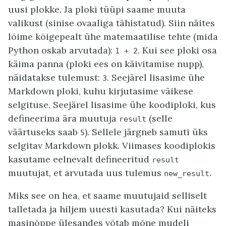
uusi plokke. Ja ploki tüüpi saame muuta
valikust (sinise ovaaliga tähistatud). Siin näites
lõime kõigepealt ühe matemaatilise tehte (mida
Python oskab arvutada):
. Kui see ploki osa
1
+
2
käima panna (ploki ees on käivitamise nupp),
näidatakse tulemust:
. Seejärel lisasime ühe
3
Markdown ploki, kuhu kirjutasime väikese
selgituse. Seejärel lisasime ühe koodiploki, kus
defineerima ära muutuja
(selle
result
väärtuseks saab
). Sellele järgneb samuti üks
5
selgitav Markdown plokk. Viimases koodiplokis
kasutame eelnevalt defineeritud
result
muutujat, et arvutada uus tulemus
.
new_result
Miks see on hea, et saame muutujaid selliselt
talletada ja hiljem uuesti kasutada? Kui näiteks
masinõppe ülesandes võtab mõne mudeli