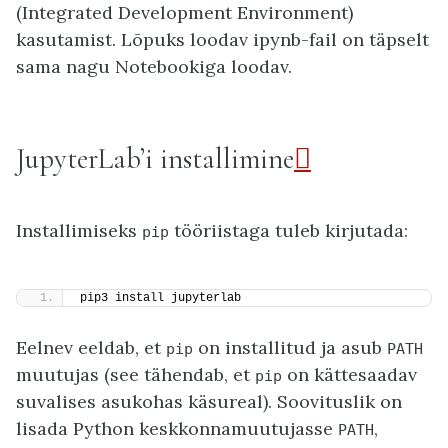
(Integrated Development Environment)
kasutamist. Lõpuks loodav ipynb-fail on täpselt
sama nagu Notebookiga loodav.
JupyterLab’i installimine

Installimiseks
tööriistaga tuleb kirjutada:
pip
pip3 install jupyterlab
Eelnev eeldab, et
on installitud ja asub
pip
PATH
muutujas (see tähendab, et
on kättesaadav
pip
suvalises asukohas käsureal). Soovituslik on
lisada Python keskkonnamuutujasse
,
PATH