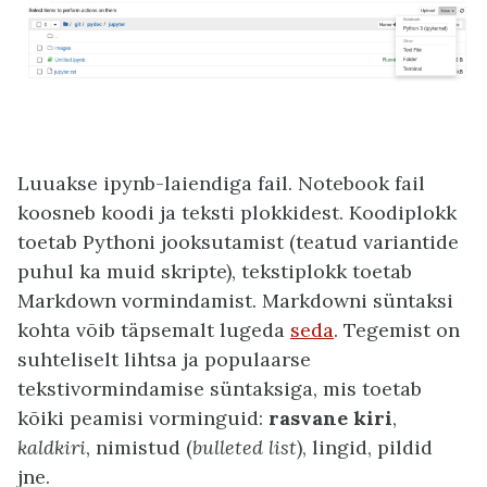
Luuakse ipynb-laiendiga fail. Notebook fail
koosneb koodi ja teksti plokkidest. Koodiplokk
toetab Pythoni jooksutamist (teatud variantide
puhul ka muid skripte), tekstiplokk toetab
Markdown vormindamist. Markdowni süntaksi
kohta võib täpsemalt lugeda
seda
. Tegemist on
suhteliselt lihtsa ja populaarse
tekstivormindamise süntaksiga, mis toetab
kõiki peamisi vorminguid:
rasvane kiri
,
kaldkiri
, nimistud (
bulleted list
), lingid, pildid
jne.