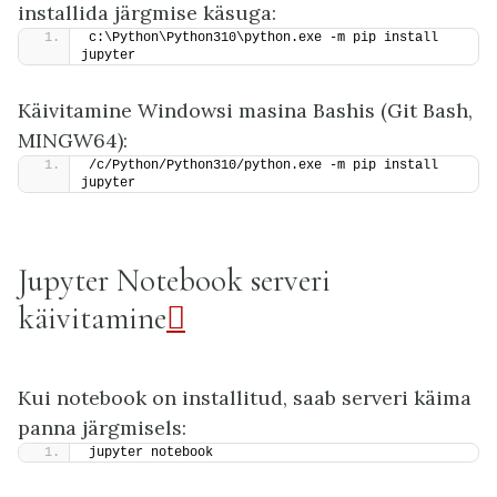
installida järgmise käsuga:
c:\Python\Python310\python.exe -m pip install 
jupyter
Käivitamine Windowsi masina Bashis (Git Bash,
MINGW64):
/c/Python/Python310/python.exe -m pip install 
jupyter
Jupyter Notebook serveri
käivitamine

Kui notebook on installitud, saab serveri käima
panna järgmisels:
jupyter notebook