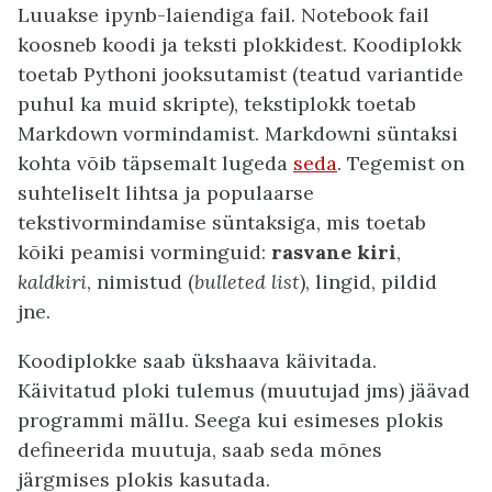
Luuakse ipynb-laiendiga fail. Notebook fail
koosneb koodi ja teksti plokkidest. Koodiplokk
toetab Pythoni jooksutamist (teatud variantide
puhul ka muid skripte), tekstiplokk toetab
Markdown vormindamist. Markdowni süntaksi
kohta võib täpsemalt lugeda
seda
. Tegemist on
suhteliselt lihtsa ja populaarse
tekstivormindamise süntaksiga, mis toetab
kõiki peamisi vorminguid:
rasvane kiri
,
kaldkiri
, nimistud (
bulleted list
), lingid, pildid
jne.
Koodiplokke saab ükshaava käivitada.
Käivitatud ploki tulemus (muutujad jms) jäävad
programmi mällu. Seega kui esimeses plokis
defineerida muutuja, saab seda mõnes
järgmises plokis kasutada.