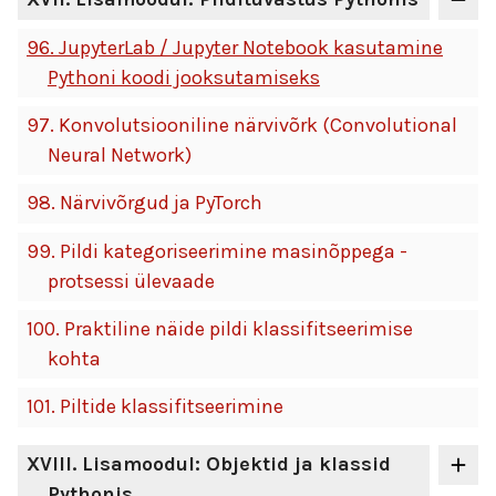
96.
JupyterLab / Jupyter Notebook kasutamine
Pythoni koodi jooksutamiseks
97.
Konvolutsiooniline närvivõrk (Convolutional
Neural Network)
98.
Närvivõrgud ja PyTorch
99.
Pildi kategoriseerimine masinõppega -
protsessi ülevaade
100.
Praktiline näide pildi klassifitseerimise
kohta
101.
Piltide klassifitseerimine
XVIII
. Lisamoodul: Objektid ja klassid
Pythonis