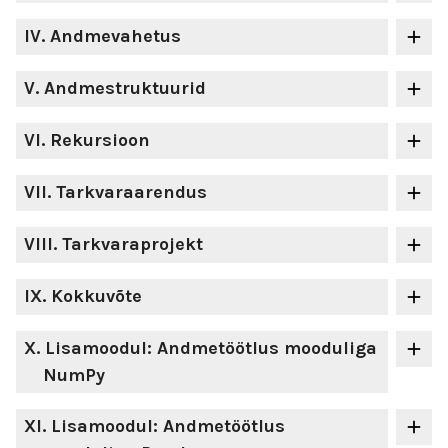
IV
. Andmevahetus
V
. Andmestruktuurid
VI
. Rekursioon
VII
. Tarkvaraarendus
VIII
. Tarkvaraprojekt
IX
. Kokkuvõte
X
. Lisamoodul: Andmetöötlus mooduliga
NumPy
XI
. Lisamoodul: Andmetöötlus