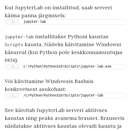
Kui JupyterLab on installitud, saab serveri
käima panna järgmisels:
jupyter-lab
installitakse Pythoni kaustas
jupyter-lab
kausta. Näiteks käivitamine Windowsi
Scripts
käsureal (kui Python pole keskkonnamuutujas
):
PATH
c:\Python\Python310\Scripts\jupyter-lab.exe
Või käivitamine Windowsis Bashsis
konkreetsest asukohast:
/c/Python/Python310/Scripts/jupyter-lab
See käivitab JupyterLab serveri aktiivses
kaustas ning peaks avanema brauser. Brauseris
näidatakse aktiivses kaustas olevadi kaustu ja