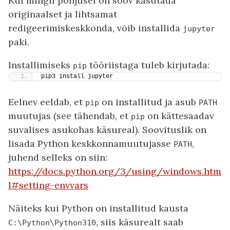
Kui mingil põhjusel on soov kasutada
originaalset ja lihtsamat
redigeerimiskeskkonda, võib installida
jupyter
paki.
Installimiseks
tööriistaga tuleb kirjutada:
pip
pip3 install jupyter
Eelnev eeldab, et
on installitud ja asub
pip
PATH
muutujas (see tähendab, et
on kättesaadav
pip
suvalises asukohas käsureal). Soovituslik on
lisada Python keskkonnamuutujasse
,
PATH
juhend selleks on siin:
https://docs.python.org/3/using/windows.htm
l#setting-envvars
Näiteks kui Python on installitud kausta
, siis käsurealt saab
C:\Python\Python310