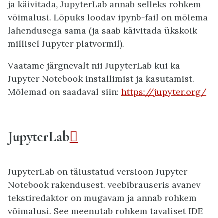
ja käivitada, JupyterLab annab selleks rohkem
võimalusi. Lõpuks loodav ipynb-fail on mõlema
lahendusega sama (ja saab käivitada ükskõik
millisel Jupyter platvormil).
Vaatame järgnevalt nii JupyterLab kui ka
Jupyter Notebook installimist ja kasutamist.
Mõlemad on saadaval siin:
https://jupyter.org/
JupyterLab

JupyterLab on täiustatud versioon Jupyter
Notebook rakendusest. veebibrauseris avanev
tekstiredaktor on mugavam ja annab rohkem
võimalusi. See meenutab rohkem tavaliset IDE