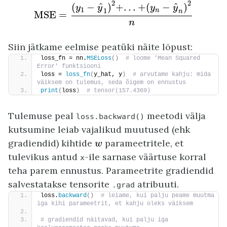
MSE
=
(
y
1
−
y
^
1
)
2
+
.
.
.
+
(
y
n
−
y
^
n
)
2
n
2
2
^
^
(
−
)
+
.
.
.
+
(
−
)
y
y
y
y
1
1
n
n
MSE
=
n
Siin jätkame eelmise peatüki näite lõpust:
loss_fn = nn.
MSELoss
()
 # loome 'Mean Squared 
Error' funktsiooni
loss = 
loss_fn
(
y_hat, y
)
 # arvutame kahju: mida 
väiksem on tulemus, seda õigem on ennustus
print
(
loss
)
 # tensor(157.4369)
Tulemuse peal
meetodi välja
loss.backward()
kutsumine leiab vajalikud muutused (ehk
w
gradiendid) kihtide
parameetritele, et
w
tulevikus antud
-ile sarnase väärtuse korral
x
teha parem ennustus. Parameetrite gradiendid
salvestatakse tensorite
atribuuti.
.grad
loss.
backward
()
 # leiame, kui palju peame muutma 
iga kihi parameetrit, et kahju oleks väiksem
# gradiendid näitavad, kui palju iga 