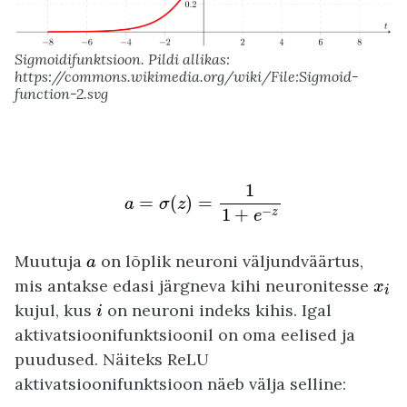
Sigmoidifunktsioon. Pildi allikas:
https://commons.wikimedia.org/wiki/File:Sigmoid-
function-2.svg
a
=
σ
(
z
)
=
1
1
+
e
−
z
1
=
(
)
=
a
σ
z
−
1
+
z
e
a
Muutuja
on lõplik neuroni väljundväärtus,
a
x
mis antakse edasi järgneva kihi neuronitesse
i
x
i
i
kujul, kus
on neuroni indeks kihis. Igal
i
aktivatsioonifunktsioonil on oma eelised ja
puudused. Näiteks ReLU
aktivatsioonifunktsioon näeb välja selline: