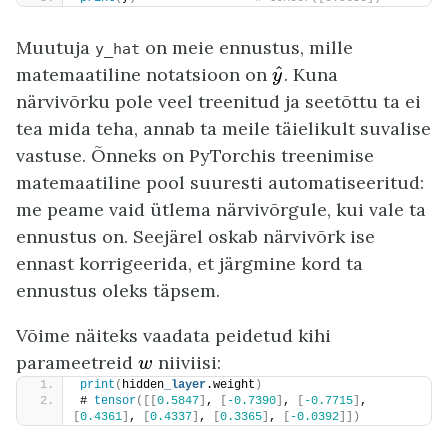
Muutuja
on meie ennustus, mille
y_hat
y
^
^
matemaatiline notatsioon on
. Kuna
y
närvivõrku pole veel treenitud ja seetõttu ta ei
tea mida teha, annab ta meile täielikult suvalise
vastuse. Õnneks on PyTorchis treenimise
matemaatiline pool suuresti automatiseeritud:
me peame vaid ütlema närvivõrgule, kui vale ta
ennustus on. Seejärel oskab närvivõrk ise
ennast korrigeerida, et järgmine kord ta
ennustus oleks täpsem.
Võime näiteks vaadata peidetud kihi
w
parameetreid
niiviisi:
w
print
(
hidden
_layer
.weight
)
# 
tensor
([[
0.5847
]
, 
[
-0.7390
]
, 
[
-0.7715
]
, 
[
0.4361
]
, 
[
0.4337
]
, 
[
0.3365
]
, 
[
-0.0392
]])