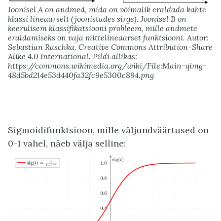
Joonisel A on andmed, mida on võimalik eraldada kahte
klassi lineaarselt (joonistades sirge). Joonisel B on
keerulisem klassifikatsiooni probleem, mille andmete
eraldamiseks on vaja mittelineaarset funktsiooni. Autor:
Sebastian Raschka. Creative Commons Attribution-Share
Alike 4.0 International. Pildi allikas:
https://commons.wikimedia.org/wiki/File:Main-qimg-
48d5bd214e53d440fa32fc9e5300c894.png
Sigmoidifunktsioon, mille väljundväärtused on
0-1 vahel, näeb välja selline: