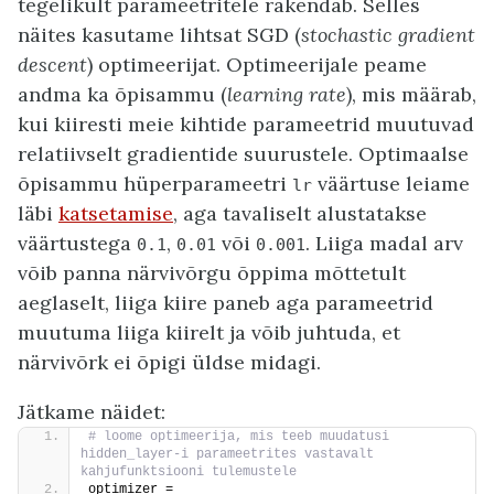
tegelikult parameetritele rakendab. Selles
näites kasutame lihtsat SGD (
stochastic gradient
descent
) optimeerijat. Optimeerijale peame
andma ka õpisammu (
learning rate
), mis määrab,
kui kiiresti meie kihtide parameetrid muutuvad
relatiivselt gradientide suurustele. Optimaalse
õpisammu hüperparameetri
väärtuse leiame
lr
läbi
katsetamise
, aga tavaliselt alustatakse
väärtustega
,
või
. Liiga madal arv
0.1
0.01
0.001
võib panna närvivõrgu õppima mõttetult
aeglaselt, liiga kiire paneb aga parameetrid
muutuma liiga kiirelt ja võib juhtuda, et
närvivõrk ei õpigi üldse midagi.
Jätkame näidet:
# loome optimeerija, mis teeb muudatusi 
hidden_layer-i parameetrites vastavalt 
kahjufunktsiooni tulemustele
optimizer = 