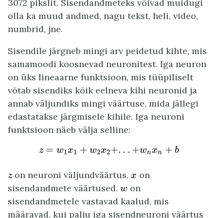
3072 pikslit. Sisendandmeteks võivad muidugi
olla ka muud andmed, nagu tekst, heli, video,
numbrid, jne.
Sisendile järgneb mingi arv peidetud kihte, mis
samamoodi koosnevad neuronitest. Iga neuron
on üks lineaarne funktsioon, mis tüüpiliselt
võtab sisendiks kõik eelneva kihi neuronid ja
annab väljundiks mingi väärtuse, mida jällegi
edastatakse järgmisele kihile. Iga neuroni
funktsioon näeb välja selline:
z
=
w
1
x
1
+
w
2
x
2
+
.
.
.
+
w
n
x
n
+
b
=
+
+
.
.
.
+
+
z
w
x
w
x
w
x
b
1
1
2
2
n
n
z
x
on neuroni väljundväärtus.
on
z
x
w
sisendandmete väärtused.
on
w
sisendandmetele vastavad kaalud, mis
määravad, kui palju iga sisendneuroni väärtus