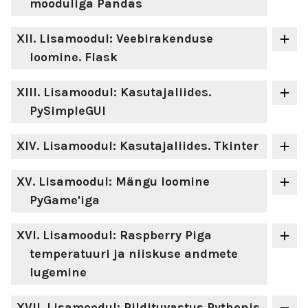
mooduliga Pandas
XII
. Lisamoodul: Veebirakenduse
loomine. Flask
XIII
. Lisamoodul: Kasutajaliides.
PySimpleGUI
XIV
. Lisamoodul: Kasutajaliides. Tkinter
XV
. Lisamoodul: Mängu loomine
PyGame'iga
XVI
. Lisamoodul: Raspberry Piga
temperatuuri ja niiskuse andmete
lugemine
XVII
. Lisamoodul: Pildituvastus Pythonis