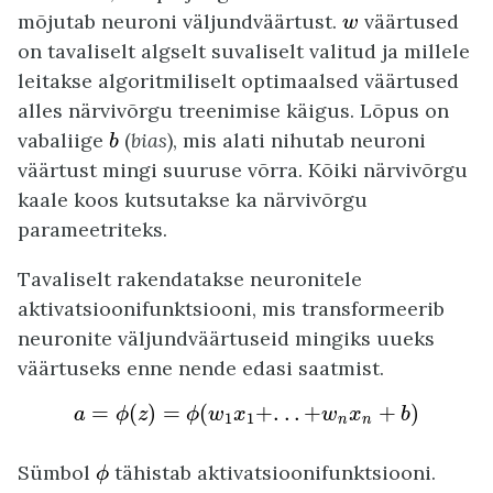
w
mõjutab neuroni väljundväärtust.
väärtused
w
on tavaliselt algselt suvaliselt valitud ja millele
leitakse algoritmiliselt optimaalsed väärtused
alles närvivõrgu treenimise käigus. Lõpus on
b
vabaliige
(
bias
), mis alati nihutab neuroni
b
väärtust mingi suuruse võrra. Kõiki närvivõrgu
kaale koos kutsutakse ka närvivõrgu
parameetriteks.
Tavaliselt rakendatakse neuronitele
aktivatsioonifunktsiooni, mis transformeerib
neuronite väljundväärtuseid mingiks uueks
väärtuseks enne nende edasi saatmist.
a
=
ϕ
(
z
)
=
ϕ
(
w
1
x
1
+
.
.
.
+
w
n
x
n
+
b
)
=
(
)
=
(
+
.
.
.
+
+
)
a
ϕ
z
ϕ
w
x
w
x
b
1
1
n
n
ϕ
Sümbol
tähistab aktivatsioonifunktsiooni.
ϕ