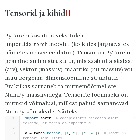
Tensorid ja kihid

PyTorchi kasutamiseks tuleb
importida
moodul (kõikides järgnevates
torch
näidetes on see eeldatud). Tensor on PyTorchi
peamine andmestruktuur, mis saab olla skalaar
(arv), vektor (massiiv), maatriks (2D massiiv) või
muu kõrgema-dimensiooniline struktuur.
Praktikas sarnaneb ta mitmemõõtmeliste
NumPy massiividega. Tensorite loomiseks on
mitmeid võimalusi, millest paljud sarnanevad
NumPy süntaksile. Näiteks:
import
 torch 
 # edaspidistes näidetes alati 
eeldame, et torch on imporditud!
a = torch.
tensor
([[
1
, 
2
]
, 
[
3
, 
4
]])
 # loome 2D 
tensori läbi listi