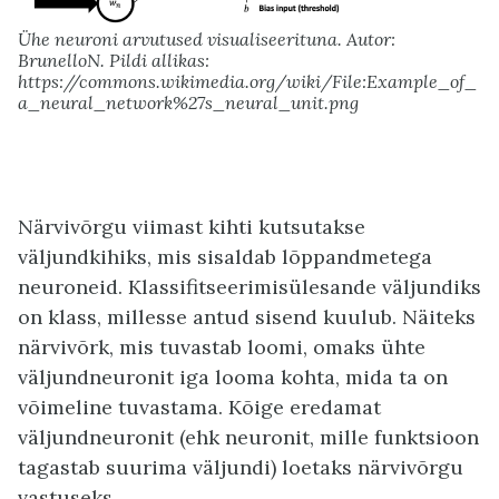
Ühe neuroni arvutused visualiseerituna. Autor:
BrunelloN. Pildi allikas:
https://commons.wikimedia.org/wiki/File:Example_of_
a_neural_network%27s_neural_unit.png
Närvivõrgu viimast kihti kutsutakse
väljundkihiks, mis sisaldab lõppandmetega
neuroneid. Klassifitseerimisülesande väljundiks
on klass, millesse antud sisend kuulub. Näiteks
närvivõrk, mis tuvastab loomi, omaks ühte
väljundneuronit iga looma kohta, mida ta on
võimeline tuvastama. Kõige eredamat
väljundneuronit (ehk neuronit, mille funktsioon
tagastab suurima väljundi) loetaks närvivõrgu
vastuseks.