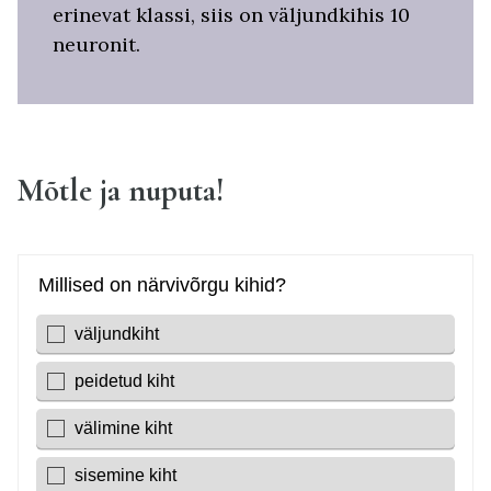
erinevat klassi, siis on väljundkihis 10
neuronit.
Mõtle ja nuputa!