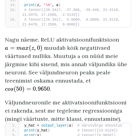
print
(
z, 
'\n'
, a
)
# tensor([29.3417, -37.906, -39.440, 21.4118, 
21.6470, 17.2586, -2.5133])
# tensor([29.3417,  0.0000,  0.0000, 21.4118, 
21.6470, 17.2586,  0.0000])
Nagu näeme, ReLU aktivatsioonifunktsioon
a
=
m
a
x
(
z
,
0
)
=
(
,
0
)
muudab kõik negatiivsed
a
m
a
x
z
väärtused nulliks. Muutuja
on nüüd meie
a
järgmise kihi sisend, mis annab väljundiks ühe
neuroni. See väljundneuron peaks peale
treenimist oskama ennustada, et
c
o
s
(
50
)
=
0.9650
(
50
)
=
0.9650
.
c
o
s
Väljundneuronile me aktivatsioonifunktsiooni
ei rakenda, sest me tegeleme regressiooniga
(mingi väärtuste, mitte klassi, ennustamine).
y_hat = 
output_layer
(
a
)
 # närvivõrgu ennustus
print
(
y_hat
)
 # tensor([13.5124])
print
(
y
)
 # tensor([0.9650])