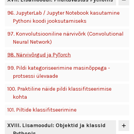
96.
JupyterLab / Jupyter Notebook kasutamine
Pythoni koodi jooksutamiseks
97.
Konvolutsiooniline närvivõrk (Convolutional
Neural Network)
98.
Närvivõrgud ja PyTorch
99.
Pildi kategoriseerimine masinõppega -
protsessi ülevaade
100.
Praktiline näide pildi klassifitseerimise
kohta
101.
Piltide klassifitseerimine
XVIII
. Lisamoodul: Objektid ja klassid
Pythonis