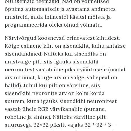
olulisemaid teemasid. Nad on võimelised
õppima automaatselt ja avastama andmetes
mustreid, mida inimestel käsitsi mõista ja
programmeerida oleks olnud võimatu.
Närvivõrgud koosnevad erinevatest kihtidest.
Kõige esimene kiht on sisendkiht, kuhu antakse
sisendandmed. Näiteks kui sisendiks on
mustvalge pilt, siis igaüks sisendkihi
neuronitest vastab ühe piksli väärtusele (madal
arv on must, kõrge arv on valge, vahepeal on
hallid). Juhul kui pilt on värviline, siis
sisendkihi neuronite arv on kolm korda
suurem, kuna igaüks sisendkihi neuronitest
vastab ühele RGB värvikanalile (punane,
roheline ja sinine). Näiteks värviline pilt
suurusega 32×32 pikslit vajaks 32 * 32 * 3 =