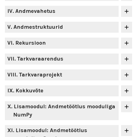
IV
. Andmevahetus
V
. Andmestruktuurid
VI
. Rekursioon
VII
. Tarkvaraarendus
VIII
. Tarkvaraprojekt
IX
. Kokkuvõte
X
. Lisamoodul: Andmetöötlus mooduliga
NumPy
XI
. Lisamoodul: Andmetöötlus