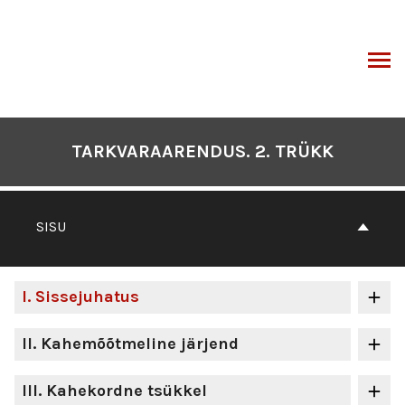
Otse
sisu
juurde
I
TARKVARAARENDUS. 2. TRÜKK
SISU
I
. Sissejuhatus
II
. Kahemõõtmeline järjend
III
. Kahekordne tsükkel