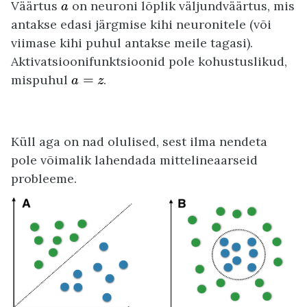
a
Väärtus
on neuroni lõplik väljundväärtus, mis
a
antakse edasi järgmise kihi neuronitele (või
viimase kihi puhul antakse meile tagasi).
Aktivatsioonifunktsioonid pole kohustuslikud,
a
=
z
mispuhul
=
.
a
z
Küll aga on nad olulised, sest ilma nendeta
pole võimalik lahendada mittelineaarseid
probleeme.