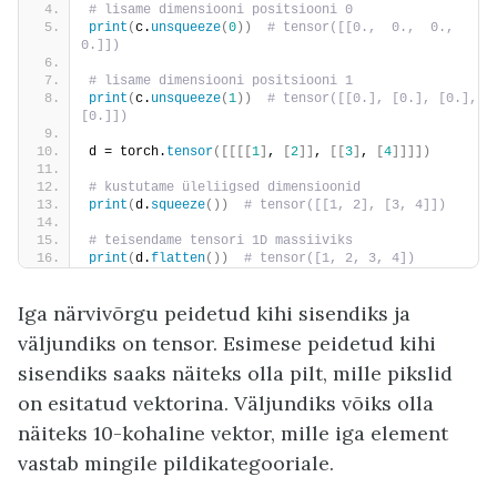
# lisame dimensiooni positsiooni 0
print
(
c.
unsqueeze
(
0
))
 # tensor([[0.,  0.,  0.,  
0.]])
# lisame dimensiooni positsiooni 1
print
(
c.
unsqueeze
(
1
))
 # tensor([[0.], [0.], [0.], 
[0.]])
d = torch.
tensor
([[[[
1
]
, 
[
2
]]
, 
[[
3
]
, 
[
4
]]]])
# kustutame üleliigsed dimensioonid
print
(
d.
squeeze
())
 # tensor([[1, 2], [3, 4]])
# teisendame tensori 1D massiiviks
print
(
d.
flatten
())
 # tensor([1, 2, 3, 4])
Iga närvivõrgu peidetud kihi sisendiks ja
väljundiks on tensor. Esimese peidetud kihi
sisendiks saaks näiteks olla pilt, mille pikslid
on esitatud vektorina. Väljundiks võiks olla
näiteks 10-kohaline vektor, mille iga element
vastab mingile pildikategooriale.