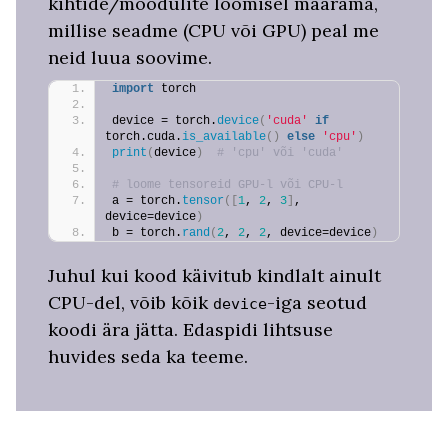
kihtide/moodulite loomisel määrama,
millise seadme (CPU või GPU) peal me
neid luua soovime.
import
 torch
device = torch.
device
(
'cuda'
if
torch.cuda.
is_available
()
else
'cpu'
)
print
(
device
)
 # 'cpu' või 'cuda'
# loome tensoreid GPU-l või CPU-l
a = torch.
tensor
([
1
, 
2
, 
3
]
, 
device=device
)
b = torch.
rand
(
2
, 
2
, 
2
, device=device
)
Juhul kui kood käivitub kindlalt ainult
CPU-del, võib kõik
-iga seotud
device
koodi ära jätta. Edaspidi lihtsuse
huvides seda ka teeme.