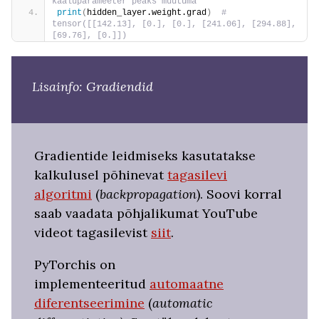
kaaluparameeter peaks muutuma
print
(
hidden_layer.weight.grad
)
 # 
tensor([[142.13], [0.], [0.], [241.06], [294.88], 
[69.76], [0.]])
Lisainfo: Gradiendid
Gradientide leidmiseks kasutatakse
kalkulusel põhinevat
tagasilevi
algoritmi
(
backpropagation
). Soovi korral
saab vaadata põhjalikumat YouTube
videot tagasilevist
siit
.
PyTorchis on
implementeeritud
automaatne
diferentseerimine
(
automatic