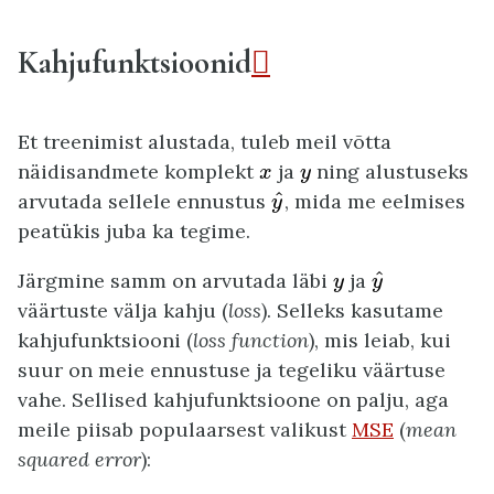
Kahjufunktsioonid

Et treenimist alustada, tuleb meil võtta
x
y
näidisandmete komplekt
ja
ning alustuseks
x
y
y
^
^
arvutada sellele ennustus
, mida me eelmises
y
peatükis juba ka tegime.
y
^
y
^
Järgmine samm on arvutada läbi
ja
y
y
väärtuste välja kahju (
loss
). Selleks kasutame
kahjufunktsiooni (
loss function
), mis leiab, kui
suur on meie ennustuse ja tegeliku väärtuse
vahe. Sellised kahjufunktsioone on palju, aga
meile piisab populaarsest valikust
MSE
(
mean
squared error
):