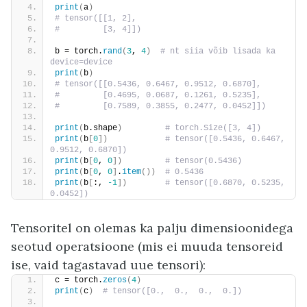
print
(
a
)
# tensor([[1, 2],
#         [3, 4]])
b = torch.
rand
(
3
, 
4
)
 # nt siia võib lisada ka 
device=device
print
(
b
)
# tensor([[0.5436, 0.6467, 0.9512, 0.6870],
#         [0.4695, 0.0687, 0.1261, 0.5235],
#         [0.7589, 0.3855, 0.2477, 0.0452]])
print
(
b.shape
)
 # torch.Size([3, 4])
print
(
b
[
0
])
 # tensor([0.5436, 0.6467, 
0.9512, 0.6870])
print
(
b
[
0
, 
0
])
 # tensor(0.5436)
print
(
b
[
0
, 
0
]
.
item
())
 # 0.5436
print
(
b
[
:, 
-1
])
 # tensor([0.6870, 0.5235, 
0.0452])
Tensoritel on olemas ka palju dimensioonidega
seotud operatsioone (mis ei muuda tensoreid
ise, vaid tagastavad uue tensori):
c = torch.
zeros
(
4
)
print
(
c
)
 # tensor([0.,  0.,  0.,  0.])