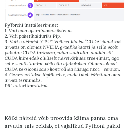
PyTorchi installeerimine:
1. Vali oma operatsioonisüsteem.
2. Vali paketihalduriks Pip.
3. Vali vaikimisi “CPU”. Võib valida ka “CUDA” juhul kui
arvutis on olemas NVIDIA graafikakaarti ja selle poolt
pakutav CUDA tarkvara, mida saab alla laadida siit.
CUDA kiirendab oluliselt närvivõrkude treenimist, aga
selle seadistamine võib olla ajakulukas. Olemasolevat
CUDA versiooni saab kontrollida käsuga nvcc –version.
4. Genereeritakse lõplik käsk, mida tuleb käivitada oma
arvuti terminalis.
Pilt autori koostatud.
Kõiki näiteid võib proovida käima panna oma
arvutis, mis eeldab, et vajalikud Pythoni pakid