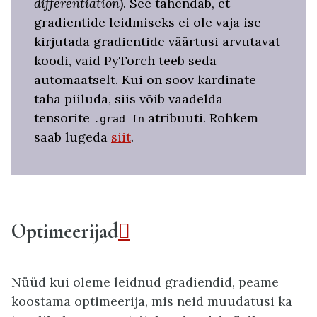
differentiation
). See tähendab, et
gradientide leidmiseks ei ole vaja ise
kirjutada gradientide väärtusi arvutavat
koodi, vaid PyTorch teeb seda
automaatselt. Kui on soov kardinate
taha piiluda, siis võib vaadelda
tensorite
atribuuti. Rohkem
.grad_fn
saab lugeda
siit
.
Optimeerijad

Nüüd kui oleme leidnud gradiendid, peame
koostama optimeerija, mis neid muudatusi ka