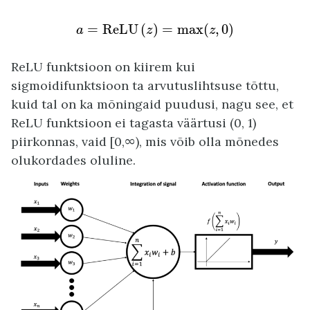
a
=
ReLU
(
z
)
=
max
(
z
,
0
)
=
ReLU
(
)
=
max
(
,
0
)
a
z
z
ReLU funktsioon on kiirem kui
sigmoidifunktsioon ta arvutuslihtsuse tõttu,
kuid tal on ka mõningaid puudusi, nagu see, et
ReLU funktsioon ei tagasta väärtusi (0, 1)
piirkonnas, vaid [0,∞), mis võib olla mõnedes
olukordades oluline.