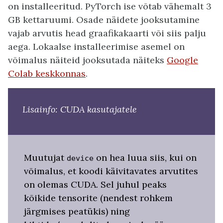
on installeeritud. PyTorch ise võtab vähemalt 3
GB kettaruumi. Osade näidete jooksutamine
vajab arvutis head graafikakaarti või siis palju
aega. Lokaalse installeerimise asemel on
võimalus näiteid jooksutada näiteks
Google
Colab keskkonnas
.
Lisainfo: CUDA kasutajatele
Muutujat
on hea luua siis, kui on
device
võimalus, et koodi käivitavates arvutites
on olemas CUDA. Sel juhul peaks
kõikide tensorite (nendest rohkem
järgmises peatükis) ning