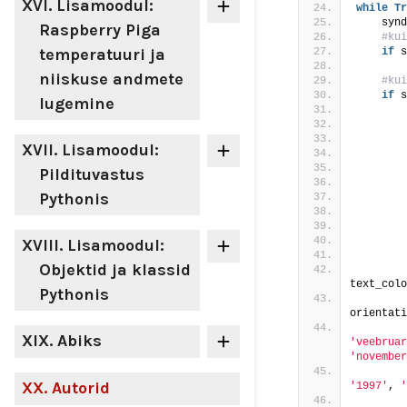
XVI
. Lisamoodul:
while
Tr
    synd
Raspberry Piga
 #kui
temperatuuri ja
if
 s
        
niiskuse andmete
 #kui
if
 s
lugemine
        
 
XVII
. Lisamoodul:
        
        
Pildituvastus
Pythonis
 
        
 
XVIII
. Lisamoodul:
 
Objektid ja klassid
        
text_colo
Pythonis
orientati
XIX
. Abiks
'veebruar
'november
XX
. Autorid
'1997'
, 
'