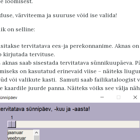
se loomisest.
use, värviteema ja suuruse võid ise valida!
k on selline:
sitakse tervitatava ees-ja perekonnanime. Aknas on 
 kirjutada tervituse.
 aknas saab sisestada tervitatava sünnikuupäeva. Pä
imiseks on kasutatud erinevaid viise – näiteks liugur
d või valikute kasti. Samuti saab failikataloogist 
le kaardile juurde panna. Näiteks võiks see välja näh