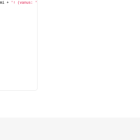
mi + 
'! (vanus: '