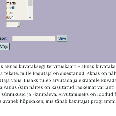
 aknas kuvataksegi tervituskaart – aknas kuvataks
a tekste, mille kasutaja on sisestanud. Aknas on näht
utaja valis. Lisaks tuleb arvutada ja ekraanile kuvad
va vanus (siin näites on kasutatud raskemat varianti
 sünnikuud ja -kuupäeva. Arvutamiseks on loodud f
 avaneb hüpikaken, mis tänab kasutajat programmi