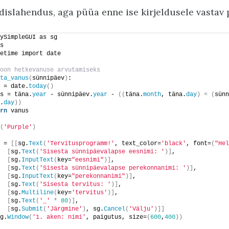
idislahendus, aga püüa enne ise kirjeldusele vasta
ySimpleGUI as sg
s
etime import date
oon hetkevanuse arvutamiseks
ta_vanus
(
sünnipäev
)
:
 = date.
today
()
s = täna.
year
 - sünnipäev.
year
 - 
((
täna.
month
, täna.
day
)
<
(
sünn
.
day
))
rn
 vanus
(
'Purple'
)
 = 
[[
sg.
Text
(
'Tervitusprogramm!'
, text_color=
'black'
, font=
(
"Hel
[
sg.
Text
(
'Sisesta sünnipäevalapse eesnimi: '
)]
,
[
sg.
InputText
(
key=
"eesnimi"
)]
,
[
sg.
Text
(
'Sisesta sünnipäevalapse perekonnanimi: '
)]
,
[
sg.
InputText
(
key=
"perekonnanimi"
)]
,
[
sg.
Text
(
'Sisesta tervitus: '
)]
,
[
sg.
Multiline
(
key=
'tervitus'
)]
,
[
sg.
Text
(
'_'
*
80
)]
,
[
sg.
Submit
(
'Järgmine'
)
, sg.
Cancel
(
'Välju'
)]]
g.
Window
(
'1. aken: nimi'
, paigutus, size=
(
600
,
400
))