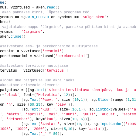
ue
:
mus, v22rtused = aken.
read
()
 aken pannakse kinni, lõpetab programm töö
yndmus == sg.
WIN_CLOSED
 or syndmus == 
'Sulge aken'
:
break
 vajutatakse nuppu 'Järgmine', pannakse põhiaken kinni ja avaneb
yndmus == 
'Järgmine'
:
aken.
close
()
#salvestame ees- ja perekonnanime muutujatesse
eesnimi = v22rtused
[
'eesnimi'
]
perekonnanimi = v22rtused
[
'perekonnanimi'
]
#salvestame tervituse muutujasse
tervitus = v22rtused
[
'tervitus'
]
#loome uue paigutuse uue akna jaoks
#kasutame erinevaid elemente
paigutus2 = 
[[
sg.
Text
(
'Sisesta tervitatava sünnipäev, -kuu ja -a
r=
'black'
, font=
(
"Helvetica"
, 
12
))]
,
[
sg.
Text
(
'Päev: '
, size=
(
10
,
1
))
, sg.
Slider
(
range=
(
1
,
31
on=
'h'
, size=
(
50
,
25
)
, key=
'päev'
)]
,
[
sg.
Text
(
'Kuu: '
, size=
(
10
,
1
))
, sg.
Listbox
(
values=
(
'ja
'
, 
'märts'
, 
'aprill'
, 
'mai'
, 
'juuni'
, 
'juuli'
, 
'august'
, 
'septem
'
, 
'detsember'
)
, key=
'kuu'
, size=
(
10
, 
6
))]
,
[
sg.
Text
(
'Aasta: '
, size=
(
10
,
1
))
, sg.
InputCombo
((
'1995
1998'
, 
'1999'
, 
'2000'
)
, size=
(
5
,
10
)
, key=
'aasta'
)]
,
[
sg.
Text
(
'_'
*
80
)]
,