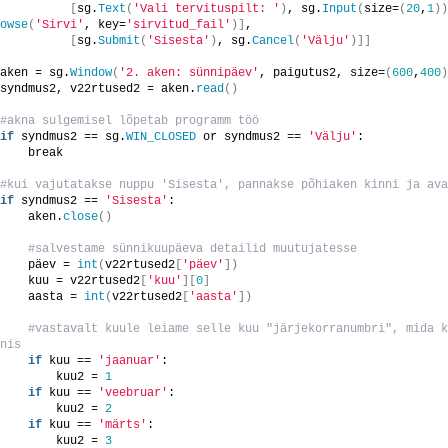
[
sg.
Text
(
'Vali tervituspilt: '
)
, sg.
Input
(
size=
(
20
,
1
))
owse
(
'Sirvi'
, key=
'sirvitud_fail'
)]
,
[
sg.
Submit
(
'Sisesta'
)
, sg.
Cancel
(
'Välju'
)]]
aken = sg.
Window
(
'2. aken: sünnipäev'
, paigutus2, size=
(
600
,
400
)
syndmus2, v22rtused2 = aken.
read
()
#akna sulgemisel lõpetab programm töö
if
 syndmus2 == sg.
WIN_CLOSED
 or syndmus2 == 
'Välju'
:
    break
#kui vajutatakse nuppu 'Sisesta', pannakse põhiaken kinni ja ava
if
 syndmus2 == 
'Sisesta'
:
    aken.
close
()
 #salvestame sünnikuupäeva detailid muutujatesse
    päev = 
int
(
v22rtused2
[
'päev'
])
    kuu = v22rtused2
[
'kuu'
][
0
]
    aasta = 
int
(
v22rtused2
[
'aasta'
])
 #vastavalt kuule leiame selle kuu "järjekorranumbri", mida k
nis            
if
 kuu == 
'jaanuar'
:
        kuu2 = 
1
if
 kuu == 
'veebruar'
:
        kuu2 = 
2
if
 kuu == 
'märts'
:
        kuu2 = 
3