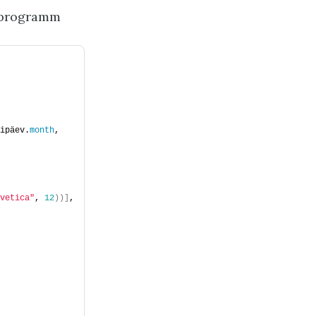
v programm
ipäev.
month
, 
vetica"
, 
12
))]
,