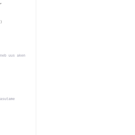
, 
)
neb uus aken
asutame 