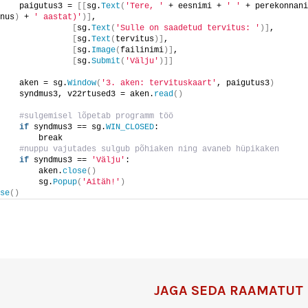
    paigutus3 = 
[[
sg.
Text
(
'Tere, '
 + eesnimi + 
' '
 + perekonnani
nus
)
 + 
' aastat)'
)]
,
[
sg.
Text
(
'Sulle on saadetud tervitus: '
)]
,
[
sg.
Text
(
tervitus
)]
,
[
sg.
Image
(
failinimi
)]
,
[
sg.
Submit
(
'Välju'
)]]
    aken = sg.
Window
(
'3. aken: tervituskaart'
, paigutus3
)
    syndmus3, v22rtused3 = aken.
read
()
 #sulgemisel lõpetab programm töö
if
 syndmus3 == sg.
WIN_CLOSED
:
        break
 #nuppu vajutades sulgub põhiaken ning avaneb hüpikaken
if
 syndmus3 == 
'Välju'
:
        aken.
close
()
        sg.
Popup
(
'Aitäh!'
)
se
()
JAGA SEDA RAAMATUT