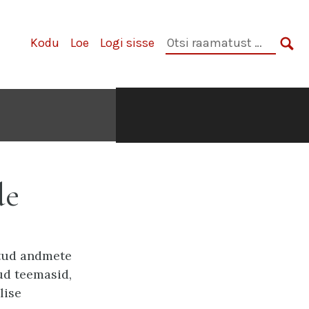
Otsi
Kodu
Loe
Logi sisse
raamatust:
OTS
de
tud andmete
ud teemasid,
lise