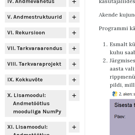
kasutajaliide
IV
. Andmevahetus
Akende kujund
V
. Andmestruktuurid
Programmi käi
VI
. Rekursioon
Esmalt kü
VII
. Tarkvaraarendus
kuhu saab
Järgmises
VIII
. Tarkvaraprojekt
aasta val
rippmenüü
IX
. Kokkuvõte
pildi, mil
X
. Lisamoodul:
Andmetöötlus
mooduliga NumPy
XI
. Lisamoodul: