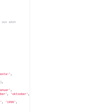
 uus aken
asta!'
, 
)
, 
anuar'
, 
ber'
, 
'oktoober'
, 
'
, 
'1996'
, 