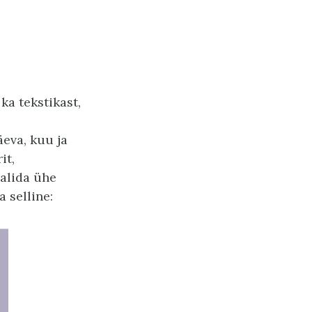
ka tekstikast,
eva, kuu ja
it,
valida ühe
a selline: