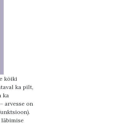
e kõiki
aval ka pilt,
a ka
 – arvesse on
unktsioon).
 läbimise