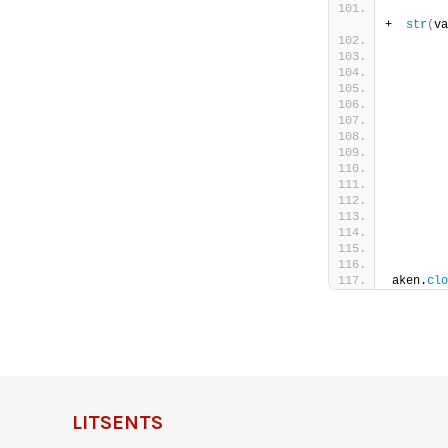
        
+  
str
(
va
        
        
        
        
        
aken.
clo
LITSENTS