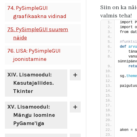
Siin on ka nä
74.
PySimpleGUI
valmis teha!
graafikaakna vidinad
import P
import o
75.
PySimpleGUI suurem
from dat
näide
#funktsi
def
arvu
76.
LISA: PySimpleGUI
    täna
    vanu
joonistamine
sünnipäev
retu
XIV
. Lisamoodul:
sg.
theme
Kasutajaliides.
paigutus
Tkinter
XV
. Lisamoodul:
Mängu loomine
PyGame'iga
aken = s