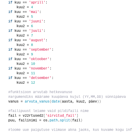
if
 kuu == 
'aprill'
:
        kuu2 = 
4
if
 kuu == 
'mai'
:
        kuu2 = 
5
if
 kuu == 
'juuni'
:
        kuu2 = 
6
if
 kuu == 
'juuli'
:
        kuu2 = 
7
if
 kuu == 
'august'
:
        kuu2 = 
8
if
 kuu == 
'september'
:
        kuu2 = 
9
if
 kuu == 
'oktoober'
:
        kuu2 = 
10
if
 kuu == 
'november'
:
        kuu2 = 
11
if
 kuu == 
'detsember'
:
        kuu2 = 
12
 #funktsioon arvutab hetkevanuse
 #argumendiks määrame kuupäeva kujul (YY,MM,DD) sünnipäeva
    vanus = 
arvuta_vanus
(
date
(
aasta, kuu2, päev
))
 #failipuust leiame vaid pildifaili nime
    fail = v22rtused2
[
'sirvitud_fail'
]
    puu, failinimi = os.
path
.
split
(
fail
)