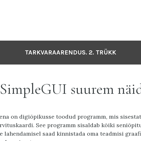
TARKVARAARENDUS. 2. TRÜKK
SimpleGUI suurem näi
ena on digiõpikusse toodud programm, mis sisesta
ervituskaardi. See programm sisaldab kõiki seniõpit
de lahendamisel saad kinnistada oma teadmisi graafi