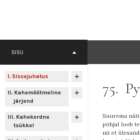
Otse
sisu
juurde
SISU
I
. Sissejuhatus
75
Py
II
. Kahemõõtmeline
järjend
Suurema näit
III
. Kahekordne
põhjal loob t
tsükkel
nii et ülesan