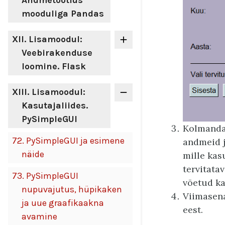
Andmetöötlus
mooduliga Pandas
XII
. Lisamoodul:
Veebirakenduse
loomine. Flask
XIII
. Lisamoodul:
Kasutajaliides.
PySimpleGUI
Kolmandas
72.
PySimpleGUI ja esimene
andmeid j
näide
mille kas
tervitata
73.
PySimpleGUI
võetud ka
nupuvajutus, hüpikaken
Viimasena
ja uue graafikaakna
eest.
avamine