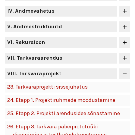
IV
. Andmevahetus
V
. Andmestruktuurid
VI
. Rekursioon
VII
. Tarkvaraarendus
VIII
. Tarkvaraprojekt
23.
Tarkvaraprojekti sissejuhatus
24.
Etapp 1. Projektirühmade moodustamine
25.
Etapp 2. Projekti arendusidee sõnastamine
26.
Etapp 3. Tarkvara paberprototüübi
disainimine ja testlugude koostamine