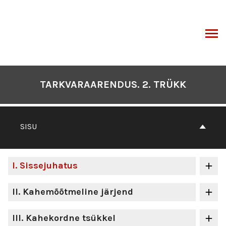
Otse
sisu
juurde
I
TARKVARAARENDUS. 2. TRÜKK
SISU
I
. Sissejuhatus
II
. Kahemõõtmeline järjend
III
. Kahekordne tsükkel