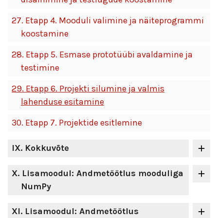
27.
Etapp 4. Mooduli valimine ja näiteprogrammi
koostamine
28.
Etapp 5. Esmase prototüübi avaldamine ja
testimine
29.
Etapp 6. Projekti silumine ja valmis
lahenduse esitamine
30.
Etapp 7. Projektide esitlemine
IX
. Kokkuvõte
X
. Lisamoodul: Andmetöötlus mooduliga
NumPy
XI
. Lisamoodul: Andmetöötlus